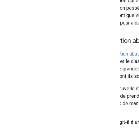
personnes qui es
réputation pass
autrement que v
priorité pour aide
Utilisation 
L'
utilisation ab
manipuler le cla
créer de grandes
façon dont ils s
Cette nouvelle r
permet de prendr
produits de man
S'agit-il d