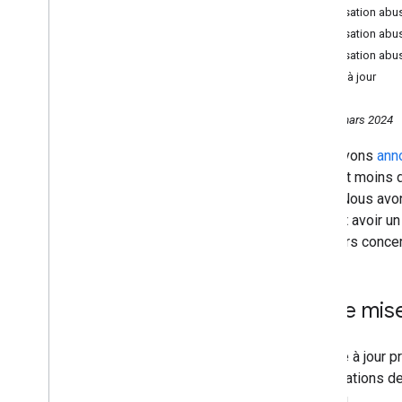
Utilisation abu
Mai
Utilisation abu
Avril
Utilisation abu
Mars
Mises à jour
Search Central Live 2024 à
Varsovie (Pologne)
Ce que les créateurs Web
Mardi 5 mars 2024
doivent savoir sur notre mise
à jour principale de mars 2024
Nous avons
ann
et les nouvelles règles
affichant moins 
concernant le spam
utiles. Nous av
Search Central Live 2024 à
Bucarest (Roumanie)
pouvant avoir un
Février
créateurs concer
2023
2022
2021
Notre mise
2020
2019
La mise à jour 
2018
modifications de
2017
contenu.