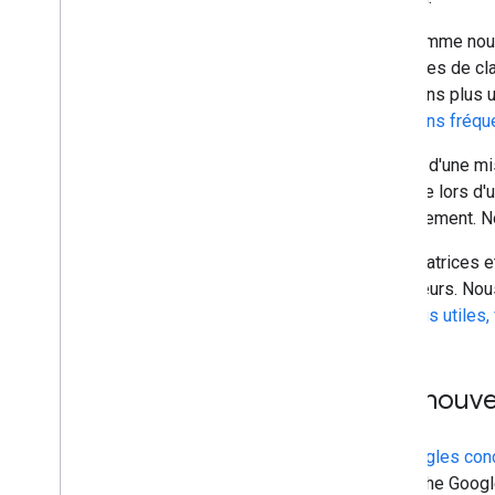
2016
2015
Tout comme nou
2014
systèmes de clas
2013
n'utilisons plus
2012
questions fréqu
2011
Il s'agit d'une 
2010
plus que lors d'
2009
mutuellement. N
2008
2007
Les créatrices e
2006
utilisateurs. No
2005
contenus utiles, 
Par auteur
Autres ressources
Nos nouve
S'abonner à notre flux RSS
Nous suivre sur X
Nos
Règles con
S'abonner à notre chaîne You
Tube
recherche Google