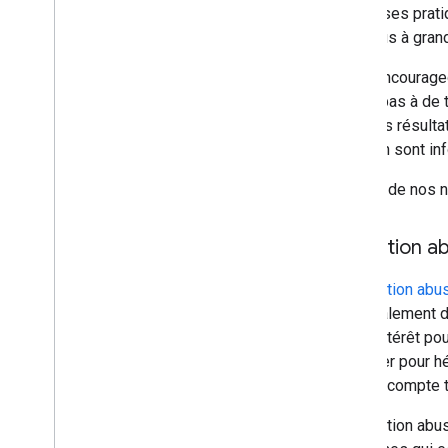
mauvaises pratiqu
contenus à grande
Nous encourageon
livrent pas à de
dans les résultat
sites en sont i
En plus de nos n
Utilisation 
L'
utilisation abu
principalement 
pas d'intérêt po
réutiliser pour 
Google compte t
L'utilisation abu