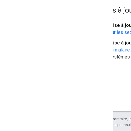
Mises à jo
Mise à jou
sur les se
Mise à jou
formulaire
systèmes d
Sauf indication contraire, 
Pour en savoir plus, consul