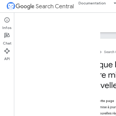
Documentation
Search Central
Google Search Central Blog
Infos
Articles de blog récents
Chat
Qui sommes-nous ?
Accueil
Search 
Archiver
API
2026
Ce que 
2025
2024
notre mi
Décembre
nouvell
Novembre
Octobre
Septembre
Sur cette page
Août
Notre mise à jou
Juillet
Nos nouvelles rè
Juin