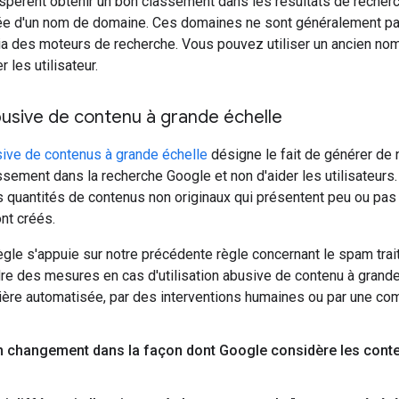
pèrent obtenir un bon classement dans les résultats de recherch
ée d'un nom de domaine. Ces domaines ne sont généralement pas 
ia des moteurs de recherche. Vous pouvez utiliser un ancien nom
r les utilisateur.
abusive de contenu à grande échelle
usive de contenus à grande échelle
désigne le fait de générer de
ssement dans la recherche Google et non d'aider les utilisateurs
 quantités de contenus non originaux qui présentent peu ou pas d'i
ont créés.
ègle s'appuie sur notre précédente règle concernant le spam tra
e des mesures en cas d'utilisation abusive de contenu à grande 
ière automatisée, par des interventions humaines ou par une co
'un changement dans la façon dont Google considère les conte