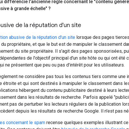
ui différencie l'ancienne règle concernant le "contenu généré
busive à grande échelle" ?
busive de la réputation d'un site
ation abusive de la réputation d'un site
lorsque des pages tierces 
t du propriétaire, et que le but est de manipuler le classement da
ement du site propriétaire. Il s'agit des pages sponsorisées, publ
épendantes de l'objectif principal d'un site hôte ou qui ont été 
qui ne présentent que peu ou pas d'intérêt pour les utilisateurs.
èglement ne considère pas tous les contenus tiers comme une i
e étroite et qui sont destinés à manipuler le classement dans le
cations hébergent du contenu publicitaire destiné à leurs lecteur
ssement dans les résultats de recherche. Parfois appelé "publici
nt pas de perturber les lecteurs réguliers de la publication lorsq
accèdent depuis les résultats de recherche Google. Il n'est pas 
es concernant le spam
recense quelques exemples illustrant ce q