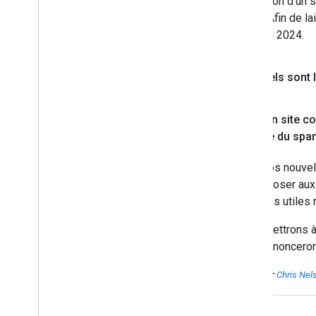
réputation d'un 
spam. Afin de la
le 5 mai 2024.
Quels sont 
Mon site co
comme du spa
Avec nos nouvell
de proposer aux 
contenus utiles
Nous mettrons à
nous annoncerons
Publié par
Chris Nel