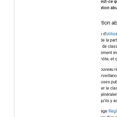
Qu'est-ce q
"l'utilisation a
Utilisation a
On parle d'
utilis
étroite de la par
signaux de class
généralement ind
du site hôte, et 
Notre nouveau r
sans surveillanc
nombreuses publi
manipuler le cla
risque généraleme
ou lorsqu'ils y 
Notre page
Règl