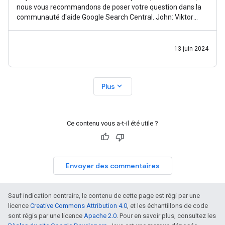
nous vous recommandons de poser votre question dans la
communauté d'aide Google Search Central. John: Viktor
demande comment
13 juin 2024
expand_more
Plus
Ce contenu vous a-t-il été utile ?
Envoyer des commentaires
Sauf indication contraire, le contenu de cette page est régi par une
licence
Creative Commons Attribution 4.0
, et les échantillons de code
sont régis par une licence
Apache 2.0
. Pour en savoir plus, consultez les