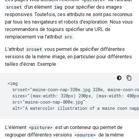
srcset
d'un élément
img
pour spécifier des images
responsives. Toutefois, ces attributs ne sont pas reconnus
par tous les navigateurs et robots d'exploration. Nous vous
recommandons de toujours spécifier une URL de
remplacement via l'attribut
src
.
L'attribut
srcset
vous permet de spécifier différentes
versions de la même image, en particulier pour différentes
tailles d'écran. Exemple :
<img

  srcset="maine-coon-nap-320w.jpg 320w, maine-coon-na
  sizes="(max-width: 320px) 280px, (max-width: 480px
  src="maine-coon-nap-800w.jpg"

  alt="A watercolor illustration of a maine coon nap
L'élément
<picture>
est un conteneur qui permet de
regrouper différentes versions
<source>
de la même