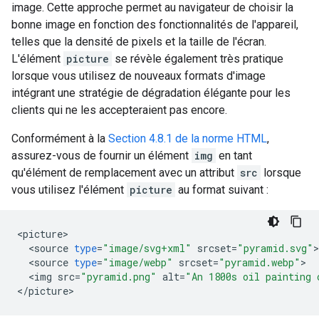
image. Cette approche permet au navigateur de choisir la
bonne image en fonction des fonctionnalités de l'appareil,
telles que la densité de pixels et la taille de l'écran.
L'élément
picture
se révèle également très pratique
lorsque vous utilisez de nouveaux formats d'image
intégrant une stratégie de dégradation élégante pour les
clients qui ne les accepteraient pas encore.
Conformément à la
Section 4.8.1 de la norme HTML
,
assurez-vous de fournir un élément
img
en tant
qu'élément de remplacement avec un attribut
src
lorsque
vous utilisez l'élément
picture
au format suivant :
<
picture
<
source
type
=
"image/svg+xml"
srcset
=
"pyramid.svg"
<
source
type
=
"image/webp"
srcset
=
"pyramid.webp"
<
img
src
=
"pyramid.png"
alt
=
"An 1800s oil painting 
<
/
picture
>