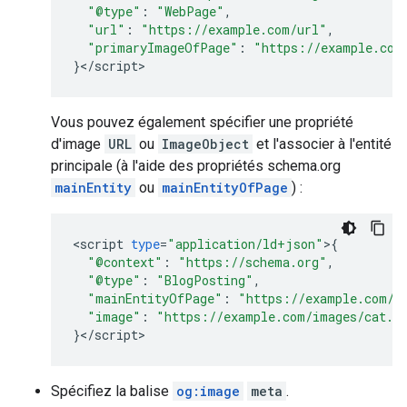
"@type"
:
"WebPage"
,
"url"
:
"https://example.com/url"
,
"primaryImageOfPage"
:
"https://example.com
}
<
/
script
>
Vous pouvez également spécifier une propriété
d'image
URL
ou
ImageObject
et l'associer à l'entité
principale (à l'aide des propriétés schema.org
mainEntity
ou
mainEntityOfPage
) :
<
script
type
=
"application/ld+json"
>
{
"@context"
:
"https://schema.org"
,
"@type"
:
"BlogPosting"
,
"mainEntityOfPage"
:
"https://example.com/u
"image"
:
"https://example.com/images/cat.p
}
<
/
script
>
Spécifiez la balise
og:image
meta
.