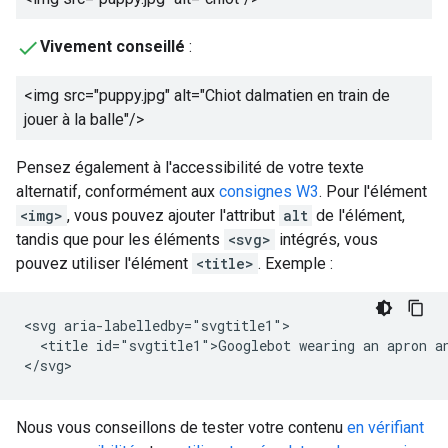
Vivement conseillé
:
<img src="puppy.jpg" alt="
Chiot dalmatien en train de
jouer à la balle
"/>
Pensez également à l'accessibilité de votre texte
alternatif, conformément aux
consignes W3
. Pour l'élément
<img>
, vous pouvez ajouter l'attribut
alt
de l'élément,
tandis que pour les éléments
<svg>
intégrés, vous
pouvez utiliser l'élément
<title>
. Exemple :
<svg aria-labelledby="svgtitle1">

  <title id="svgtitle1">Googlebot wearing an apron an
</svg>
Nous vous conseillons de tester votre contenu
en vérifiant