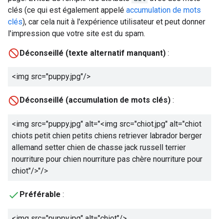
clés (ce qui est également appelé
accumulation de mots
clés
), car cela nuit à l'expérience utilisateur et peut donner
l'impression que votre site est du spam.
Déconseillé (texte alternatif manquant)
:
<img src="puppy.jpg"/>
Déconseillé (accumulation de mots clés)
:
<img src="puppy.jpg" alt="
<img src="chiot.jpg" alt="chiot
chiots petit chien petits chiens retriever labrador berger
allemand setter chien de chasse jack russell terrier
nourriture pour chien nourriture pas chère nourriture pour
chiot"/>
"/>
Préférable
:
<img src="puppy.jpg" alt="
chiot
"/>