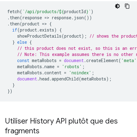
fetch
(
`/api/products/
${
productId
}
`
)
.
then
(
response
=>
response
.
json
())
.
then
(
product
=>
{
if
(
product
.
exists
)
{
showProductDetails
(
product
);
// shows the produc
}
else
{
// this product does not exist, so this is an err
// Note: This example assumes there is no other 
const
metaRobots
=
document
.
createElement
(
'meta'
metaRobots
.
name
=
'robots'
;
metaRobots
.
content
=
'noindex'
;
document
.
head
.
appendChild
(
metaRobots
);
}
})
Utiliser History API plutôt que des
fragments