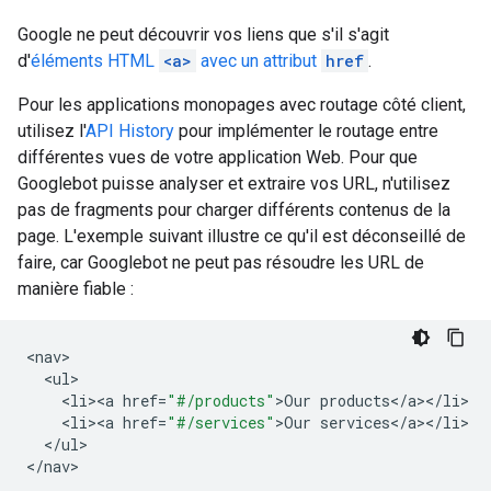
Google ne peut découvrir vos liens que s'il s'agit
d'
éléments HTML
<a>
avec un attribut
href
.
Pour les applications monopages avec routage côté client,
utilisez l'
API History
pour implémenter le routage entre
différentes vues de votre application Web. Pour que
Googlebot puisse analyser et extraire vos URL, n'utilisez
pas de fragments pour charger différents contenus de la
page. L'exemple suivant illustre ce qu'il est déconseillé de
faire, car Googlebot ne peut pas résoudre les URL de
manière fiable :
<
nav
<
ul
<
li><a
href
=
"#/products"
>
Our
products
<
/
a
><
/
li
<
li><a
href
=
"#/services"
>
Our
services
<
/
a
><
/
li
<
/
ul
>

<
/nav
>
