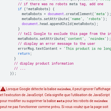
// if there was no 
robots
meta
 tag, add one
if
(
!
metaRobots
)
{
metaRobots
=
document
.
createElement
(
'meta'
)
metaRobots
.
setAttribute
(
'name'
,
'robots'
);
document
.
head
.
appendChild
(
metaRobots
);
}
// tell Google to exclude this page from the i
metaRobots
.
setAttribute
(
'content'
,
'noindex'
);
// display an error message to the user
errorMsg
.
textContent
=
'This product is no lon
return
;
}
// display product information
// ...
});
Lorsque Google détecte la balise
noindex
, il peut ignorer l'affichage
et l'exécution de JavaScript. Cela signifie que l'utilisation de JavaScript
pour modifier ou supprimer la balise
meta
pour les
robots
de
noindex
peut ne pas fonctionner comme prévu. Si vous
voulez
que la page soit