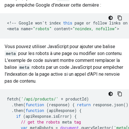
page empêche Google d'indexer cette dernière :
<
!--
Google
won
'
t
index
this
page
or
follow
links
on
<
meta
name
=
"robots"
content
=
"noindex, nofollow"
>
Vous pouvez utiliser JavaScript pour ajouter une balise
meta
pour les
robots
à une page ou modifier son contenu.
L'exemple de code suivant montre comment remplacer la
balise
meta
robots
par un code JavaScript pour empêcher
l'indexation de la page active si un appel d'API ne renvoie
pas de contenu.
fetch
(
'/api/products/'
+
productId
)
.
then
(
function
(
response
)
{
return
response
.
json
()
.
then
(
function
(
apiResponse
)
{
if
(
apiResponse
.
isError
)
{
// get the 
robots
meta
 tag
var
metaRobots
=
document
.
querySelector
(
'meta[