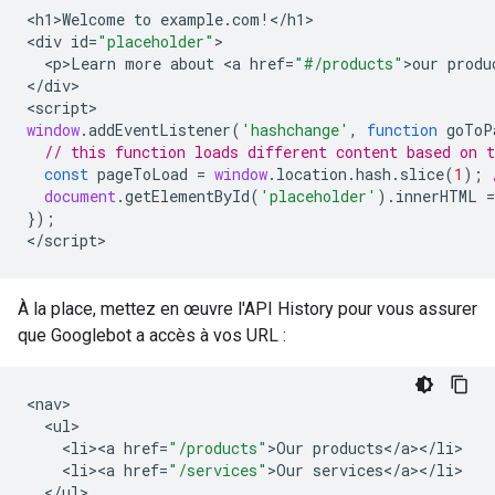
<
h1>Welcome
to
example
.
com
!
<
/h1
>

<
div
id
=
"placeholder"
<
p>Learn
more
about
<
a
href
=
"#/products"
>
our
produ
<
/div
>

<
script
window
.
addEventListener
(
'hashchange'
,
function
goToP
// this function loads different content based on 
const
pageToLoad
=
window
.
location
.
hash
.
slice
(
1
);
document
.
getElementById
(
'placeholder'
).
innerHTML
=
});
<
/script
>
À la place, mettez en œuvre l'API History pour vous assurer
que Googlebot a accès à vos URL :
<
nav
<
ul
<
li><a
href
=
"/products"
>
Our
products
<
/
a
><
/
li
<
li><a
href
=
"/services"
>
Our
services
<
/
a
><
/
li
<
/
ul
>
