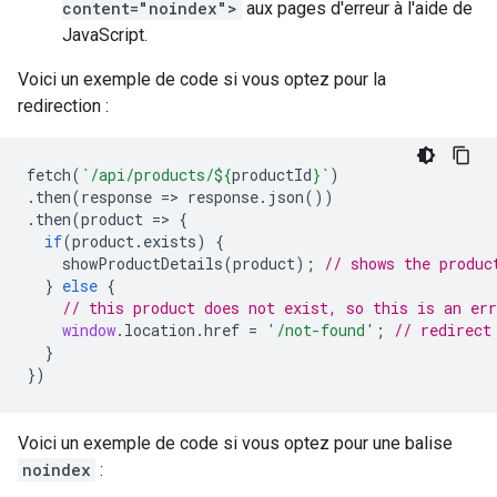
content="noindex">
aux pages d'erreur à l'aide de
JavaScript.
Voici un exemple de code si vous optez pour la
redirection :
fetch
(
`/api/products/
${
productId
}
`
)
.
then
(
response
=>
response
.
json
())
.
then
(
product
=>
{
if
(
product
.
exists
)
{
showProductDetails
(
product
);
// shows the produc
}
else
{
// this product does not exist, so this is an err
window
.
location
.
href
=
'/not-found'
;
// redirect
}
})
Voici un exemple de code si vous optez pour une balise
noindex
: