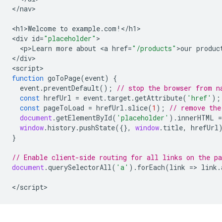
<
/nav
>

<
h1>Welcome
to
example
.
com
!
<
/h1
>

<
div
id
=
"placeholder"
<
p>Learn
more
about
<
a
href
=
"/products"
>
our
produc
<
/div
>

<
script
function
goToPage
(
event
)
{
event
.
preventDefault
();
// stop the browser from n
const
hrefUrl
=
event
.
target
.
getAttribute
(
'href'
);
const
pageToLoad
=
hrefUrl
.
slice
(
1
);
// remove the
document
.
getElementById
(
'placeholder'
).
innerHTML
=
window
.
history
.
pushState
({},
window
.
title
,
hrefUrl
}
// Enable client-side routing for all links on the pa
document
.
querySelectorAll
(
'a'
).
forEach
(
link
=>
link
.
<
/script
>