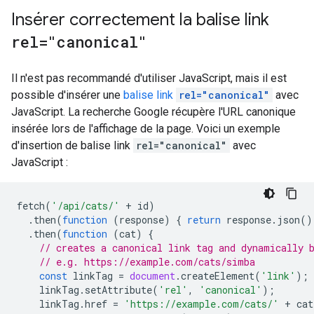
Insérer correctement la balise link
rel="canonical"
Il n'est pas recommandé d'utiliser JavaScript, mais il est
possible d'insérer une
balise link
rel="canonical"
avec
JavaScript. La recherche Google récupère l'URL canonique
insérée lors de l'affichage de la page. Voici un exemple
d'insertion de balise link
rel="canonical"
avec
JavaScript :
fetch
(
'/api/cats/'
+
id
)
.
then
(
function
(
response
)
{
return
response
.
json
()
.
then
(
function
(
cat
)
{
// creates a canonical link tag and dynamically 
// e.g. https://example.com/cats/simba
const
linkTag
=
document
.
createElement
(
'link'
);
linkTag
.
setAttribute
(
'rel'
,
'canonical'
);
linkTag
.
href
=
'https://example.com/cats/'
+
cat