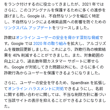
をランク付けするのに役立ってきましたが、2021 年では
さらに、このコアシグナルを保護するために多くの進歩を
遂げました。Google は、不自然なリンクを幅広く特定
し、不自然なリンクによる検索品質への影響を防ぐための
リンクスパム アップデート
をリリースしました。
詐欺は
オンライン ユーザーの安全を脅かす深刻な脅威
で
す。Google では
2020 年の取り組み
を拡大し、アルゴリズ
ムを複数回更新しました。これにより、詐欺行為の検索結
果を 40% 削減することができました。また、対象範囲の
向上により、過去数年間カスタマー サポートに寄せら
れ、Google が対処してきた問題以外にも、さらに多くの
詐欺行為からユーザーを保護できるようになりました。
さらに、ユーザーの安全を守るため、SpamBrain を拡張し
て
オンライン ハラスメントに対処
できるようにし、名前
に関する問い合わせに関しては、不当な削除方針に基づい
て当該サイトの表示を抑えることができるようになりまし
た。