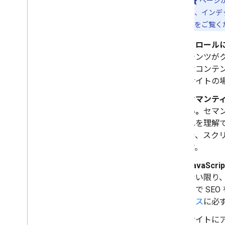
ページ
ル、インデ
み
をご覧く
クロール
テンツがク
なコンテ
サイトの
セマンテ
い。
セマン
れを理解
で、スク
す。
JavaSc
ない限り、G
トで S
ィス
に必
サイトに