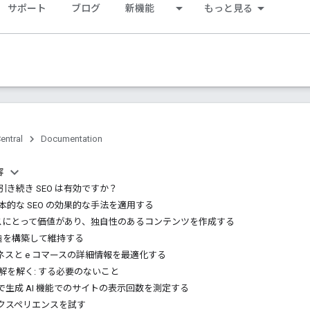
サポート
ブログ
新機能
もっと見る
entral
Documentation
容
も引き続き SEO は有効ですか？
基本的な SEO の効果的な手法を適用する
スにとって価値があり、独自性のあるコンテンツを作成する
造を構築して維持する
ネスと e コマースの詳細情報を最適化する
誤解を解く: する必要のないこと
sole で生成 AI 機能でのサイトの表示回数を測定する
エクスペリエンスを試す