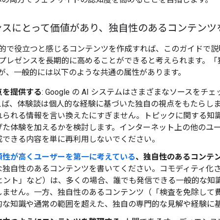
ンスにとって価値があり、独自性のあるコンテンツ
的で役立つと感じるコンテンツを作成すれば、このガイドで説明
プレゼンスを長期的に高めることができると考えられます。「
が、一般的には以下のような共通の属性があります。
点を提供する
: Google の AI システムはさまざまなソー
えば、体験談は個人的な経験に基づいた独自の視点をもたらし
れられる情報を言い換えたにすぎません。トピックに関する知
げた体験を加えるかを検討します。インターネット上の他のユーザ
成できる内容を単に再利用しないでください。
頼性が高くユーザーを第一に考えている
、独自性のあるコンテン
な独自性のあるコンテンツを書いてください。コモディティ化
つのヒント」など）は、多くの場合、誰でも発信できる一般的な
しません。一方、独自性のあるコンテンツ（「検査を免除して費
的な知識や通常の範囲を超えた、独自の専門的な見解や経験に