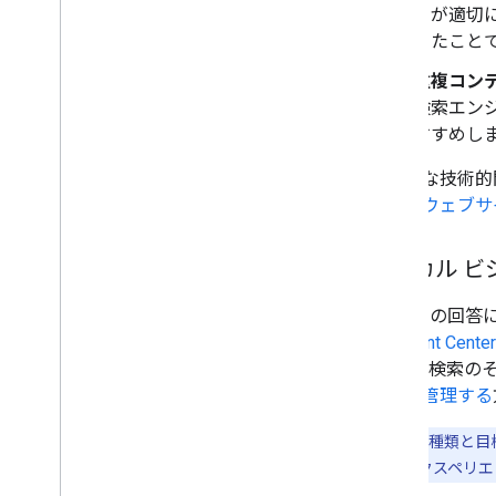
トが適切
ったこと
重複コン
検索エン
すすめし
潜在的な技術的
イド
と
ウェブサイ
ローカル ビ
生成 AI の
Merchant Center
Google 
追加、管理する
ビジネスの種類と目
検索の会話エクスペリエ