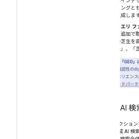
索インデ
ィングと
生成しま
クエリ フ
を追加で
の芝生を
法」、「
「AEO」と「GEO
リエンスでの視認性の向上
は検索エクスペリエンス
る場合は、
サードパーテ
生成 AI
このセクション
し、生成 AI
Google 