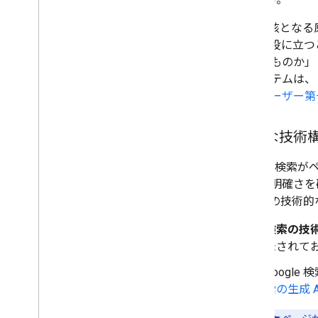
1 つの核とな
こと、役に立つ
させるものか」
のシステムは、
い、ユーザー第
明確な技術
Google 検
術的な明確さを
すべての技術的
検索の技
録されてお
Googl
索の生成 