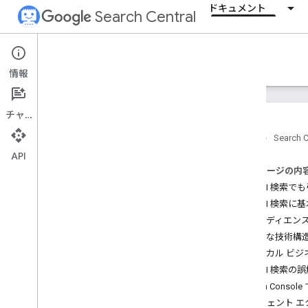
ドキュメント
Search Central
Documentation
情報
はじめに
チャット
検索の基本事項
ホーム
Search C
API
SEO の基礎
このページの内
SEO スターター ガイド
生成 AI 検索で
Google 検索の仕組み
生成 AI 検索に
有用で信頼性の高い、ユーザー第一
のコンテンツの作成
オーディエン
生成 AI の基礎
明確な技術構
生成 AI 向けに最適化
ローカル ビジ
生成 AI の利用に関するガイダン
生成 AI 検索の
ス
Search Con
サイトの SEO 対策
エージェント 