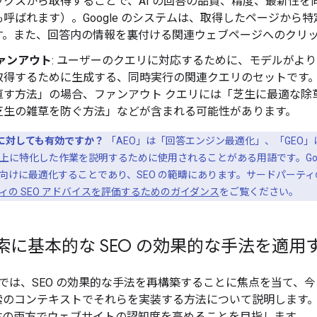
ックスから取得することで、AI の回答の品質、精度、最新性
も呼ばれます）。Google のシステムは、取得したページか
す。また、回答内の情報を裏付ける関連ウェブページへのクリ
ァンアウト
: ユーザーのクエリに対応するために、モデルがよ
取得するために生成する、同時実行の関連クエリのセットです
直す方法」の場合、ファンアウト クエリには「芝生に最適な除
芝生の雑草を防ぐ方法」などが含まれる可能性があります。
」に対しても有効ですか？
「AEO」は「回答エンジン最適化」、「GEO」
に特化した作業を説明するために使用されることがある用語です。Goog
向けに最適化することであり、SEO の範疇にあります。サードパーティ
ィの SEO アドバイスを評価するためのガイダンス
をご覧ください。
 検索に基本的な SEO の効果的な手法を適用
では、SEO の効果的な手法を再構築することに焦点を当て、今日
 検索のコンテキストでそれらを実装する方法について説明します。
検索全体の両方でウェブサイトの認知度を高めることを目指します。