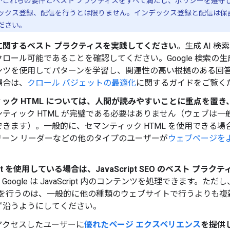
がこれらの要件とベスト プラクティスをすべて満たし、ポリシーを遵守して
ックス登録、配信を行うとは限りません。インデックス登録と配信は保
ださい。
に関するベスト プラクティスを実践してください
。生成 AI 
ロール可能であることを確認してください。Google 検索の生
ンツを使用してパターンを学習し、関連性の高い根拠のある回
場合は、
クロール バジェットの最適化
に関するガイドをご覧く
ィック HTML については、人間が読みやすいことに重点を置
ティック HTML が完璧である必要はありません（ウェブは一般的に
できます）。一般的に、セマンティック HTML を使用できる
リーン リーダーなどの他のタイプのユーザーが
ウェブページを
ript を使用している場合は、JavaScript SEO のベスト 
oogle は JavaScript 内のコンテンツを処理できます。ただ
EO を行うのは、一般的に他の種類のウェブサイトで行うよりも
ず沿うようにしてください。
アクセスしたユーザーに
優れたページ エクスペリエンス
を提供