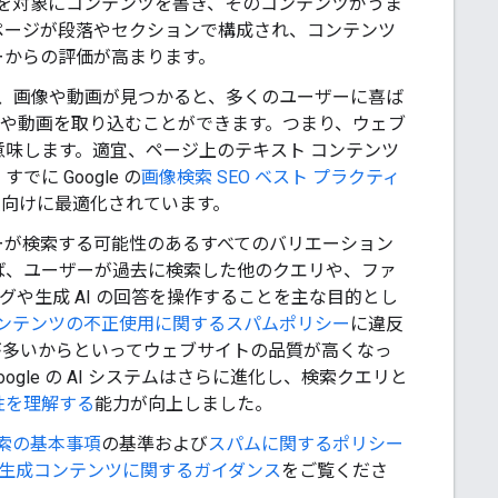
スを対象にコンテンツを書き、そのコンテンツがうま
ページが段落やセクションで構成され、コンテンツ
ーからの評価が高まります。
に、画像や動画が見つかると、多くのユーザーに喜ば
る画像や動画を取り込むことができます。つまり、ウェブ
味します。適宜、ページ上のテキスト コンテンツ
 Google の
画像検索 SEO ベスト プラクティ
検索向けに最適化されています。
ーが検索する可能性のあるすべてのバリエーション
ば、ユーザーが過去に検索した他のクエリや、ファ
ングや生成 AI の回答を操作することを主な目的とし
ンテンツの不正使用に関するスパムポリシー
に違反
が多いからといってウェブサイトの品質が高くなっ
le の AI システムはさらに進化し、検索クエリと
性を理解する
能力が向上しました。
索の基本事項
の基準および
スパムに関するポリシー
I 生成コンテンツに関するガイダンス
をご覧くださ