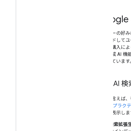
検索に関するデベロッパー ガイド
SEO 業者の利用を検討する
サードパーティの SEO ツールとアド
Goog
バイスに関するガイダンス
ユーザーの好み
クロールとインデックス登録
グレードしてユ
購入や購入によ
ランキングと検索での見え方
索の生成 AI 
象としています
モニタリングとデバッグ
サイト固有のガイド
生成 AI
手短に言えば、有
ベスト プラク
ライト表示しま
検索拡張生