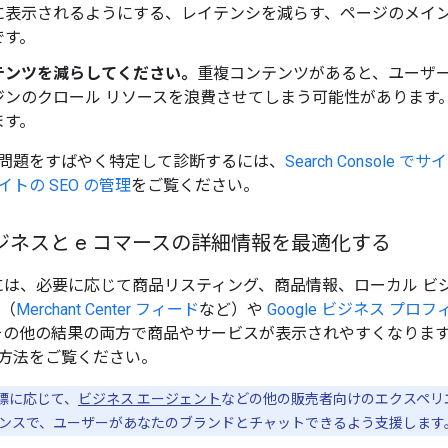
に表示されるようにする、レイテンシを減らす、ページのメイン
です。
テンツを減らしてください。
重複コンテンツがあると、ユーザー 
ジンのクロール リソースを浪費させてしまう可能性があります
ます。
問題をすばやく特定して診断するには、
Search Console 
トの SEO の管理
をご覧ください。
ジネスと e コマースの詳細情報を最適化する
回答には、必要に応じて商品リスティング、商品情報、ローカル 
（
Merchant Center フィード
など）や
Google ビジネス プロ
検索のその他の結果の両方で商品やサービスが表示されやすくなりま
方法をご覧ください。
標に応じて、
ビジネス エージェント
などの他の販売者向けのエクスペリエ
ンスで、ユーザーがあなたのブランドとチャットできるよう支援します