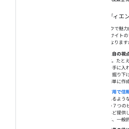
オーディエ
ユニークで魅力
ウェブサイトの
って異なります
独自の視
す。たと
で手に入
な掘り下
簡単に作
有用で信
れるよう
の 7 
んど提供
は、一般