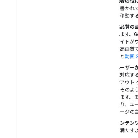
読者の役
く書かれ
を移動す
高品質の
れます。G
サイトが
を高画質で
ス
と
動画 
ユーザー
に対応す
ンアウト 
てそのよう
します。
たり、ユー
ページの
コンテンツ
を満たすよ
い。