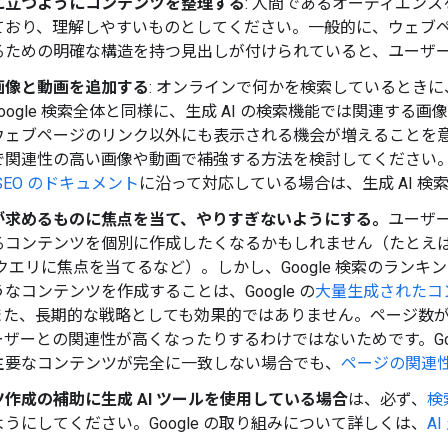
に立つようにコンテンツを整理する
: 人間であるオーディエン
ており、理解しやすいものとしてください。一般的に、ウェブ
るための明確な構造を持つ見出しが付けられていると、ユーザ
画像と動画を追加する
: オンラインで何かを検索しているとき
oogle 検索全体と同様に、生成 AI の検索機能では関連す
ウェブページのリンク以外にも表示される機会が増えることを意
関連性の高い画像や動画で補強する方法を検討してください。すでに
SEO のドキュメント
に沿って対応している場合は、生成 AI 
が求めるものに焦点を当て、やりすぎないようにする。
ユーザ
るコンテンツを個別に作成したくなるかもしれません（たとえ
クエリに焦点を当てるなど）。しかし、Google 検索のランキ
なコンテンツを作成することは、Google の
大量生成されたコ
また、長期的な戦略としても効果的ではありません。ページ数
ザーとの関連性が高くなったりするわけではないためです。Goog
主要なコンテンツが完全に一致しない場合でも、
ページの関連
作成の補助に生成 AI ツールを使用している場合
は、必ず、
検
うにしてください。Google の取り組みについて詳しくは、
A