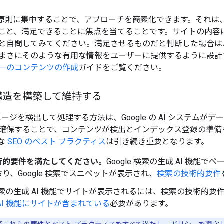
る原則に集中することで、アプローチを簡素化できます。それは
こと、満足できることに焦点を当てることです。サイトの内容
と自問してみてください。満足させるものだと判断した場合は、サ
まさにそのような有用な情報をユーザーに提供するように設計
一のコンテンツの作成
ガイドをご覧ください。
構造を構築して維持する
索がページを検出して処理する方法は、Google の AI システ
確保することで、コンテンツが検出とインデックス登録の準備
な
SEO のベスト プラクティス
は引き続き重要となります。
術的要件を満たしてください。
Google 検索の生成 AI 機
り、Google 検索でスニペットが表示され、
検索の技術的要件
e 検索の生成 AI 機能でサイトが表示されるには、検索の技術的
AI 機能にサイトが含まれている
必要があります。