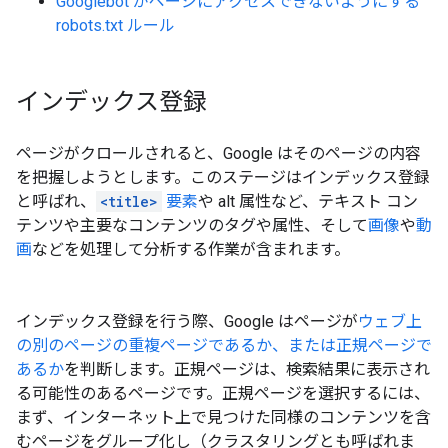
Googlebot がページにアクセスできないようにする
robots.txt ルール
インデックス登録
ページがクロールされると、Google はそのページの内容
を把握しようとします。このステージはインデックス登録
と呼ばれ、
<title>
要素
や alt 属性など、テキスト コン
テンツや主要なコンテンツのタグや属性、そして
画像
や
動
画
などを処理して分析する作業が含まれます。
インデックス登録を行う際、Google はページが
ウェブ上
の別のページの重複ページであるか、または正規ページで
あるか
を判断します。正規ページは、検索結果に表示され
る可能性のあるページです。正規ページを選択するには、
まず、インターネット上で見つけた同様のコンテンツを含
むページをグループ化し（クラスタリングとも呼ばれま