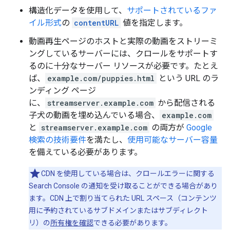
構造化データを使用して、
サポートされているファ
イル形式
の
contentURL
値を指定します。
動画再生ページのホストと実際の動画をストリーミ
ングしているサーバーには、クロールをサポートす
るのに十分なサーバー リソースが必要です。たとえ
ば、
example.com/puppies.html
という URL のラ
ンディング ページ
に、
streamserver.example.com
から配信される
子犬の動画を埋め込んでいる場合、
example.com
と
streamserver.example.com
の両方が
Google
検索の技術要件
を満たし、
使用可能なサーバー容量
を備えている必要があります。
CDN を使用している場合は、クロールエラーに関する
Search Console の通知を受け取ることができる場合があり
ます。CDN 上で割り当てられた URL スペース（コンテンツ
用に予約されているサブドメインまたはサブディレクト
リ）の
所有権を確認
できる必要があります。