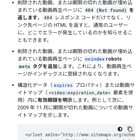
削除された動画、または期限の切れた動画が埋め込
まれている動画再生ページに
404 (Not found)
を
返します
。
404
レスポンス コードだけでなく、リ
ンク先ページの HTML を返すと、通常のユーザー
に、どこでエラーが発生しているのかを知らせるこ
ともできます。
削除された動画、または期限の切れた動画が埋め込
まれている動画再生ページに
noindex
robots
meta
タグを追加
します。これにより、動画再生ペ
ージがインデックスに登録されなくなります。
構造化データ（
expires
プロパティ）または動画サ
イトマップ（
<video:expiration_date>
要素を使
用）内に
有効期限を明示
します。例として次に、
2009 年 11 月に期限が切れた動画についての動画サ
イトマップを示します。
<urlset xmlns="http://www.sitemaps.org/schemas