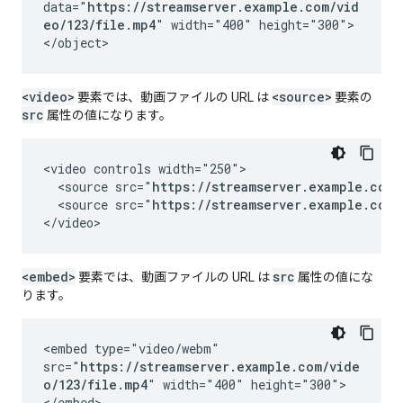
data="
https://streamserver.example.com/vid
eo/123/file.mp4
" width="400" height="300">
</object>
<video>
<source>
要素では、動画ファイルの URL は
要素の
src
属性の値になります。
<video controls width="250">

  <source src="
https://streamserver.example.com/
  <source src="
https://streamserver.example.com/
</video>
<embed>
src
要素では、動画ファイルの URL は
属性の値にな
ります。
<embed type="video/webm"
src="
https://streamserver.example.com/vide
o/123/file.mp4
" width="400" height="300">
</embed>