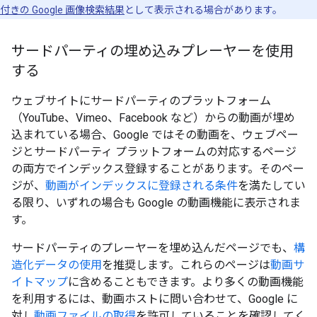
付きの Google 画像検索結果
として表示される場合があります。
サードパーティの埋め込みプレーヤーを使用
する
ウェブサイトにサードパーティのプラットフォーム
（YouTube、Vimeo、Facebook など）からの動画が埋め
込まれている場合、Google ではその動画を、ウェブペー
ジとサードパーティ プラットフォームの対応するページ
の両方でインデックス登録することがあります。そのペー
ジが、
動画がインデックスに登録される条件
を満たしてい
る限り、いずれの場合も Google の動画機能に表示されま
す。
サードパーティのプレーヤーを埋め込んだページでも、
構
造化データの使用
を推奨します。これらのページは
動画サ
イトマップ
に含めることもできます。より多くの動画機能
を利用するには、動画ホストに問い合わせて、Google に
対し
動画ファイルの取得
を許可していることを確認してく