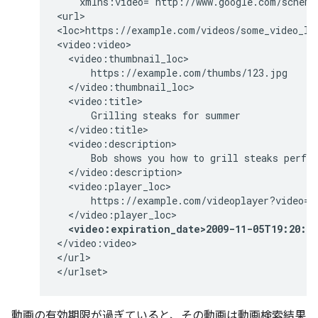
    xmlns:video="http://www.google.com/schemas
<url>

<loc>https://example.com/videos/some_video_lan
<video:video>

  <video:thumbnail_loc>

      https://example.com/thumbs/123.jpg

  </video:thumbnail_loc>

  <video:title>

      Grilling steaks for summer

  </video:title>

  <video:description>

      Bob shows you how to grill steaks perfec
  </video:description>

  <video:player_loc>

      https://example.com/videoplayer?video=12
  </video:player_loc>

<video:expiration_date>2009-11-05T19:20:3
</video:video>

</url>

</urlset>
動画の有効期限が過ぎていると、その動画は動画検索結果