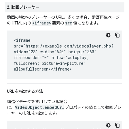
2. 動画プレーヤー
動画の特定のプレーヤーの URL。多くの場合、動画再生ページ
<iframe>
src
の HTML 内の
要素の
値になります。
<iframe
src="
https://example.com/videoplayer.php?
video=123
" width="640" height="360"
frameborder="0" allow="autoplay;
fullscreen; picture-in-picture"
allowfullscreen></iframe>
URL を指定する方法
構造化データを使用している場合
VideoObject.embedUrl
は、
プロパティの値として動画プレ
ーヤーの URL を指定します。