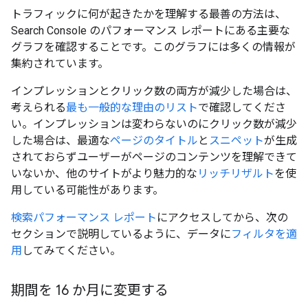
トラフィックに何が起きたかを理解する最善の方法は、
Search Console のパフォーマンス レポートにある主要な
グラフを確認することです。このグラフには多くの情報が
集約されています。
インプレッションとクリック数の両方が減少した場合は、
考えられる
最も一般的な理由のリスト
で確認してくださ
い。インプレッションは変わらないのにクリック数が減少
した場合は、最適な
ページのタイトル
と
スニペット
が生成
されておらずユーザーがページのコンテンツを理解できて
いないか、他のサイトがより魅力的な
リッチリザルト
を使
用している可能性があります。
検索パフォーマンス レポート
にアクセスしてから、次の
セクションで説明しているように、データに
フィルタを適
用
してみてください。
期間を 16 か月に変更する