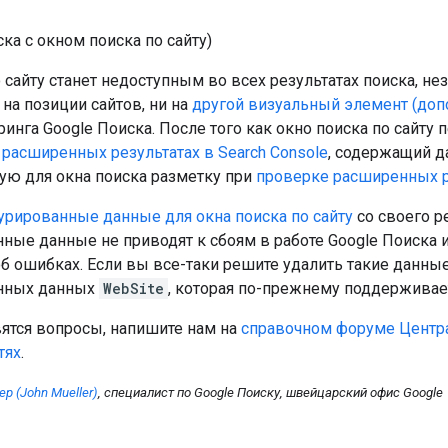
ска с окном поиска по сайту)
 сайту станет недоступным во всех результатах поиска, не
 на позиции сайтов, ни на
другой визуальный элемент (доп
инга Google Поиска. После того как окно поиска по сайту 
о расширенных результатах в Search Console
, содержащий д
ую для окна поиска разметку при
проверке расширенных р
урированные данные для окна поиска по сайту
со своего р
ные данные не приводят к сбоям в работе Google Поиска и
 ошибках. Если вы все-таки решите удалить такие данные
анных данных
WebSite
, которая по-прежнему поддерживае
вятся вопросы, напишите нам на
справочном форуме Центра
тях
.
 (John Mueller)
, специалист по Google Поиску, швейцарский офис Google