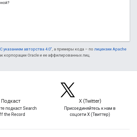
зной?
С указанием авторства 4.0"
, а примеры кода – по
лицензии Apache
ак корпорации Oracle и ее аффилированных лиц.
Подкаст
X (Twitter)
те подкаст Search
Присоединяйтесь к нам в
ff the Record
соцсети X (Твиттер)