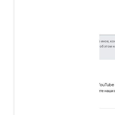
Если не указано иное, к
2.0
. Подробнее об этом 
LinkedIn
YouTube
Подружитесь с нами в
Смотрите наши 
LinkedIn