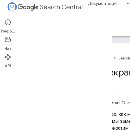
Документация
Search Central
Google Search Central Blog
Информация
Недавние сообщения в блоге
Чат
О компании
Главная
Search
Отправить в архив
API
2026
Прекра
2025
2024
Декабрь
Ноябрь
Октябрь
Понедельник, 21 ок
Прекращение поддержки
окна поиска по сайту
С тех пор, как
Search Central Live 2024 в
время мы замет
Джакарте и Бангкоке:
мы прекратим е
подводим итоги