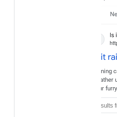
Рейтинги магазинов в Поиске
теперь можно увидеть в
большем количестве стран
Сентябрь
Август
Июль
Июнь
Май
Апрель
Март
Февраль
2023
2022
2021
2020
2019
2018
2017
2016