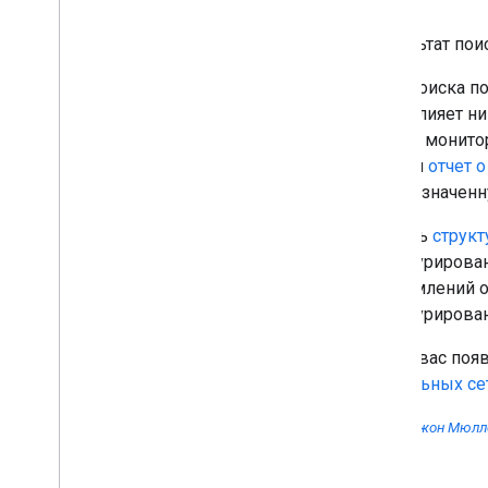
2015
2014
(Результат пои
2013
Окно поиска по
2012
не повлияет ни
2011
панели монитор
2010
удалим
отчет 
2009
предназначенн
2008
2007
Удалять
структ
2006
структурирован
2005
уведомлений об
По автору
структуриров
Дополнительные материалы
Если у вас поя
Подпишитесь на наш RSS-фид
социальных се
Подпишитесь на нас в X
Автор:
Джон Мюллер
Подпишитесь на наш канал You
Tube