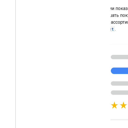
Функции показ
совершать пок
показа ассорти
Product
.