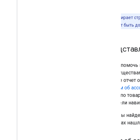
Google собирает ст
покупки может быть дос
Представл
Чтобы помочь 
преимуществам
Console отчет
отчетом об ас
отчета по това
на панели нави
В них вы найд
в отчетах наш