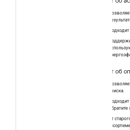
Отчет об а
Позволяе
результат
Подходит 
Поддержи
использу
энергоэф
Отчет об оп
Позволяе
поиска.
Подходит 
Обратите 
От старог
ассортим