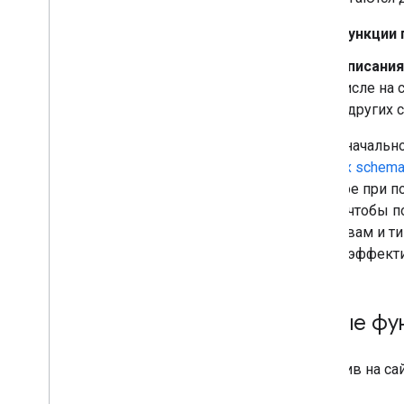
2015
Функции 
2014
2013
Описания
2012
числе на 
2011
с других с
2010
Первоначально
2009
данных schema
2008
о товаре при 
2007
Center, чтобы 
2006
свойствам и ти
2005
энергоэффекти
По автору
Дополнительные материалы
Новые фун
Подпишитесь на наш RSS-фид
Подпишитесь на нас в X
Подпишитесь на наш канал You
Добавив на сай
Tube