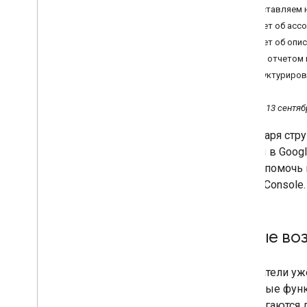
отчет об использовании
Представляем н
протокола HTTPS
Отчет об асс
Отчет об ассортименте в
Отчет об опи
Search Console:
структурированные данные
Каким отчетом 
о товарах дают
О структуриров
дополнительные
возможности
Август
Вторник, 13 сентябр
Июль
Благодаря стр
Июнь
товары в Goog
Май
Чтобы помочь 
Апрель
Search Console.
Март
Январь
2021
Новые во
2020
2019
Покупатели уж
2018
подобные функ
2017
предлагаются 
2016