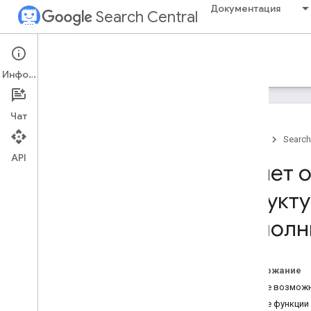
Документация
Search Central
Google Search Central Blog
Информация
Недавние сообщения в блоге
Чат
О компании
Главная
Search
Отправить в архив
API
2026
Отчет о
2025
2024
структ
2023
дополн
2022
Декабрь
Ноябрь
Содержание
Октябрь
Новые возможн
Сентябрь
Новые функции 
В Search Console появился