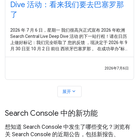
Dive 活动：看来我们要去巴塞罗那
了
2026 年 7 月 6 日，星期一 我们很高兴正式宣布 2026 年欧洲
Search Central Live Deep Dive 活动 的下一站行程！请在日历
上做好标记：我们完全听取了 您的反馈 ，现决定于 2026 年 9
月 30 日至 10 月 2 日 前往 西班牙巴塞罗那 。 在成功举办“标
准版”Search Central Live 活动后，我们收到了非常明确的反
馈：您想要的不仅仅是走马观花式的总体概览，或是零散的技
术点。您希望通过一种系统化且全面的方式，深入探究
2026年7月6日
Google
expand_more
展开
Search Console 中的新功能
想知道 Search Console 中发生了哪些变化？浏览有
关 Search Console 的近期公告，包括新报告、