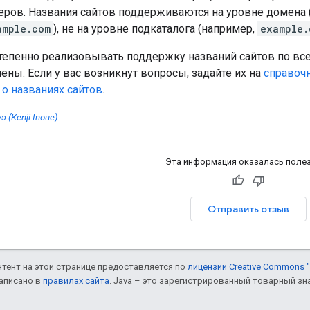
еров. Названия сайтов поддерживаются на уровне домена 
ample.com
), не на уровне подкаталога (например,
example.
тепенно реализовывать поддержку названий сайтов по все
ны. Если у вас возникнут вопросы, задайте их на
справоч
о названиях сайтов
.
 (Kenji Inoue)
Эта информация оказалась поле
Отправить отзыв
онтент на этой странице предоставляется по
лицензии Creative Commons "
написано в
правилах сайта
. Java – это зарегистрированный товарный зн