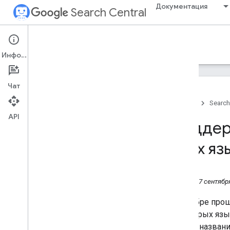
Документация
Search Central
Google Search Central Blog
Информация
Недавние сообщения в блоге
Чат
О компании
Отправить в архив
Главная
Search
2026
API
Поддер
2025
2024
всех яз
2023
Декабрь
Ноябрь
Четверг, 7 сентября
Октябрь
В октябре про
Сентябрь
некоторых язык
Мероприятие Search Central
Live снова в Цюрихе
теперь названи