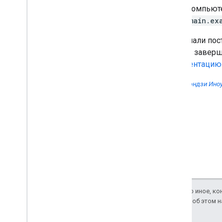
Мероприятия Search Central
и для компьют
Live в Мексике
subdomain.ex
Как находить возможности
оптимизации
,
связав
Мы начали пос
аккаунты Search Console и
Merchant Center
работы заверше
Как Google Поиск работает с
документацию 
запросами на разных языках
Поддержка названий
Автор:
Кэндзи Иноуэ
сайтов в Google Поиске на
всех языках
Август
Июль
Июнь
Май
Апрель
Март
Февраль
Январь
Если не указано иное, к
2.0
. Подробнее об этом 
2022
2021