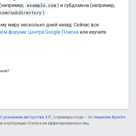
(например,
example.com
) и субдомена (например,
com/subdirectory
).
му миру несколько дней назад. Сейчас все
ном форуме Центра Google Поиска
или изучите
зной?
С указанием авторства 4.0"
, а примеры кода – по
лицензии Apache
ак корпорации Oracle и ее аффилированных лиц.