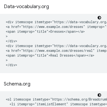
Data-vocabulary
.
org
<div itemscope itemtype="https://data-vocabulary.org/
<a href="https://www.example.com/dresses" itemprop="u
<span itemprop="title">Dresses</span></a>

>

</div>

<div itemscope itemtype="https://data-vocabulary.org/
<a href="https://www.example.com/dresses/real" itempr
<span itemprop="title">Real Dresses</span></a>

>

</div>
Schema
.
org
<ol itemscope itemtype="https://schema.org/Breadcrumb
  <li itemprop="itemListElement" itemscope itemtype=