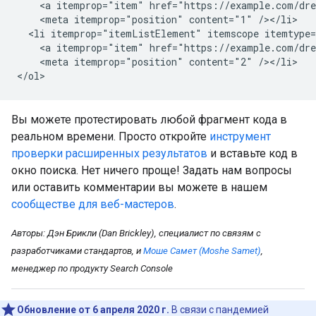
    <a itemprop="item" href="https://example.com/dre
    <meta itemprop="position" content="1" /></li>

  <li itemprop="itemListElement" itemscope itemtype=
    <a itemprop="item" href="https://example.com/dre
    <meta itemprop="position" content="2" /></li>

</ol>
Вы можете протестировать любой фрагмент кода в
реальном времени. Просто откройте
инструмент
проверки расширенных результатов
и вставьте код в
окно поиска. Нет ничего проще! Задать нам вопросы
или оставить комментарии вы можете в нашем
сообществе для веб-мастеров
.
Авторы: Дэн Брикли (Dan Brickley), специалист по связям с
разработчиками стандартов, и
Моше Самет (Moshe Samet)
,
менеджер по продукту Search Console
Обновление от 6 апреля 2020 г.
В связи с пандемией