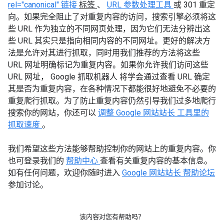
rel="canonical"
链接
标签
、
URL
参数处理工具
或
301
重定
向。如果完全阻止了对重复内容的访问，搜索引擎必须将这
些
URL
作为独立的不同网页处理，因为它们无法分辨出这
些
URL
其实只是指向相同内容的不同网址。更好的解决方
法是允许对其进行抓取，同时用我们推荐的方法将这些
URL
网址明确标记为重复内容。如果你允许我们访问这些
URL
网址，
Google
抓取机器人
将学会通过查看
URL
确定
其是否为重复内容，在各种情况下都能很好地避免不必要的
重复爬行抓取。为了防止重复内容仍然引导我们过多地爬行
搜索你的网站，你还可以
调整
Google
网站站长
工具里的
抓取速度
。
我们希望这些方法能够帮助控制你的网站上的重复内容。你
也可登录我们的
帮助中心
查看有关重复内容的基本信息。
如有任何问题，欢迎你随时进入
Google
网站站长
帮助论坛
参加讨论。
该内容对您有帮助吗？