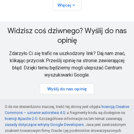
expand_more
Więcej
Widzisz coś dziwnego? Wyślij do nas
opinię
Zdarzyło Ci się trafić na uszkodzony link? Daj nam znać,
klikając przycisk Prześlij opinię na stronie zawierającej
błąd. Dzięki temu będziemy mogli ulepszać Centrum
wyszukiwarki Google.
Wyślij do nas opinię
O ile nie stwierdzono inaczej, treść tej strony jest objęta
licencją Creative
Commons – uznanie autorstwa 4.0
, a fragmenty kodu są dostępne na
licencji Apache 2.0
. Szczegółowe informacje na ten temat zawierają
zasady dotyczące witryny Google Developers
. Java jest zastrzeżonym
znakiem towarowym firmy Oracle i jej podmiotów stowarzyszonych.