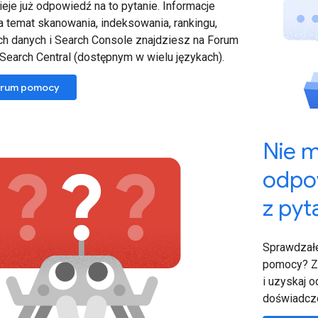
ieje już odpowiedź na to pytanie. Informacje
a temat skanowania, indeksowania, rankingu,
 danych i Search Console znajdziesz na Forum
earch Central (dostępnym w wielu językach).
forum pomocy
Nie 
odpo
z py
Sprawdzałe
pomocy? Za
i uzyskaj 
doświadczo