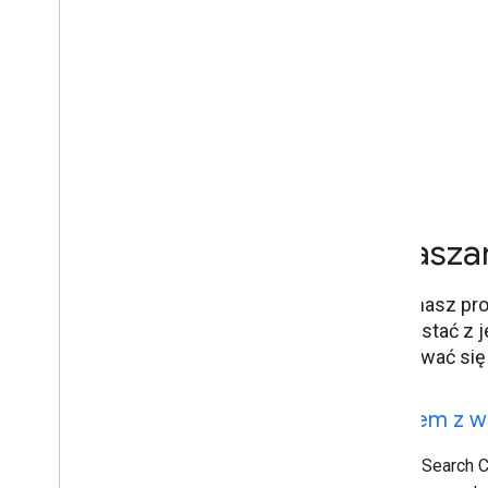
Zgłasza
Jeśli masz pr
skorzystać z j
zalogować się
Problem z we
Jeśli w Search 