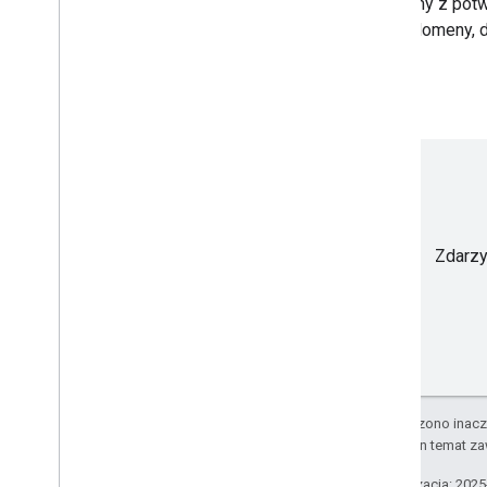
problemy z pot
usługi domeny, d
Zdarzył
O ile nie stwierdzono inacze
informacje na ten temat z
Ostatnia aktualizacja: 202