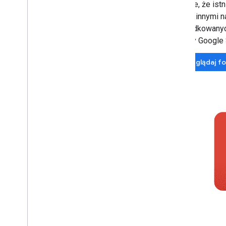
Możliwe, że istn
między innymi n
uporządkowanych
pomocy Google S
Przeglądaj 