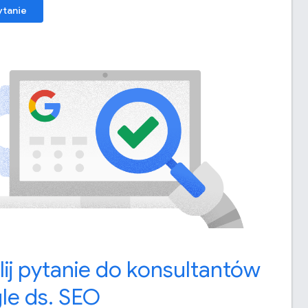
ytanie
lij pytanie do konsultantów
le ds
.
SEO