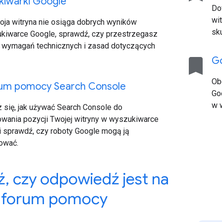
kiwarki Google
Do
wi
oja witryna nie osiąga dobrych wyników
sk
kiwarce Google, sprawdź, czy przestrzegasz
 wymagań technicznych i zasad dotyczących
bookmark
Go
Ob
um pomocy Search Console
Go
w 
 się, jak używać Search Console do
owania pozycji Twojej witryny w wyszukiwarce
i sprawdź, czy roboty Google mogą ją
ować.
ź
,
czy odpowiedź jest na
 forum pomocy