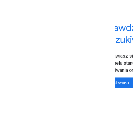
Sprawdz
wyszuki
Zastanawiasz si
Użyj panelu sta
wyszukiwania or
Panel stanu