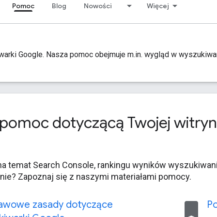
Pomoc
Blog
Nowości
Więcej
arki Google. Nasza pomoc obejmuje m.in. wygląd w wyszukiwarc
 pomoc dotyczącą Twojej witry
na temat Search Console, rankingu wyników wyszukiwania
ynie? Zapoznaj się z naszymi materiałami pomocy.
bookmark
awowe zasady dotyczące
Po