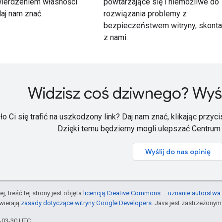
wierdzeniem własności
powtarzające się i niemożliwe do
aj nam znać.
rozwiązania problemy z
bezpieczeństwem witryny, skontak
z nami.
Widzisz coś dziwnego? Wyśli
o Ci się trafić na uszkodzony link? Daj nam znać, klikając przycis
Dzięki temu będziemy mogli ulepszać Centrum
Wyślij do nas opinię
j, treść tej strony jest objęta
licencją Creative Commons – uznanie autorstwa 
awierają
zasady dotyczące witryny Google Developers
. Java jest zastrzeżony
5-03-30 UTC.