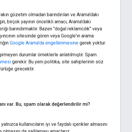
a yakın gözetim olmadan barındırılan ve Arama'daki
in, birçok yayının öncelikli amacı, Arama'daki
iği barındırmaktır. Bazen "doğal reklamcılık" veya
 yayıncının sitesinde gören veya Google'ın arama
riğin
Google Arama'da engellenmesine
gerek yoktur.
 girmeyen durumlar örneklerle anlatılmıştır. Spam
nmesi
gerekir. Bu yeni politika, site sahiplerinin söz
rlüğe girecektir.
anı var
.
Bu
,
spam olarak değerlendirilir mi?
lnızca kullanıcıların iyi ve faydalı içerikler almasını
de olmasını da sağlamayı amaçlarız.