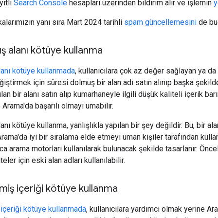
yıtlı
Search Console
hesapları üzerinden bildirim alır ve işlemin
y
alarımızın yanı sıra Mart 2024 tarihli
spam güncellemesini
de bu
ş alanı kötüye kullanma
lanı kötüye kullanmada
, kullanıcılara çok az değer sağlayan ya da
ğiştirmek için süresi dolmuş bir alan adı satın alınıp başka şekilde 
ılan bir alanı satın alıp kumarhaneyle ilgili düşük kaliteli içerik 
 Arama'da başarılı olmayı umabilir.
nı kötüye kullanma, yanlışlıkla yapılan bir şey değildir. Bu, bir a
Arama'da iyi bir sıralama elde etmeyi uman kişiler tarafından kullan
zca arama motorları kullanılarak bulunacak şekilde tasarlanır. Önc
teler için eski alan adları kullanılabilir.
lmiş içeriği kötüye kullanma
 içeriği kötüye kullanmada
, kullanıcılara yardımcı olmak yerine A