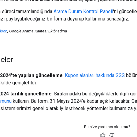
 süreci tamamlandığında
Arama Durum Kontrol Paneli
'ni güncell
inizi paylaşabileceğiniz bir formu duyurup kullanıma sunacağız.
lson
, Google Arama Kalitesi Ekibi adına
eler
 2024'te yapılan güncelleme
:
Kupon alanları hakkında SSS
bölümü
ilde genişletildi.
2024 tarihli güncelleme
: Sıralamadaki bu değişikliklerle ilgili g
ormunu
kullanın. Bu form, 31 Mayıs 2024'e kadar açık kalacaktır. G
 sistemlerimizi genel olarak iyileştirecek yöntemler bulmamıza yar
Bu size yardımcı oldu mu?