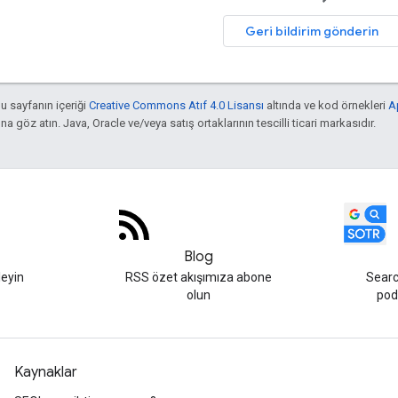
Geri bildirim gönderin
bu sayfanın içeriği
Creative Commons Atıf 4.0 Lisansı
altında ve kod örnekleri
A
'na göz atın. Java, Oracle ve/veya satış ortaklarının tescilli ticari markasıdır.
Blog
leyin
RSS özet akışımıza abone
Searc
olun
podc
Kaynaklar