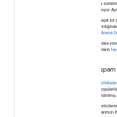
sıralama sisteml
2017
kullanılmıyor. Ay
2016
2015
Bu karmaşık bir 
2014
güçlendirdiğinde
2013
Google Arama D
2012
2011
Kullanıcılara yön
2010
olmayanların
fay
2009
2008
2007
Yeni spam 
2006
2005
Spam politikalar
Yazara göre
Bugün, popülerli
ölçeklendirilmiş 
Daha fazla kaynak
RSS özet akışımıza abone olun
İçerik üreticile
Bizi X'te takip edin
politikalarımızı 
You
Tube kanalımıza abone olun