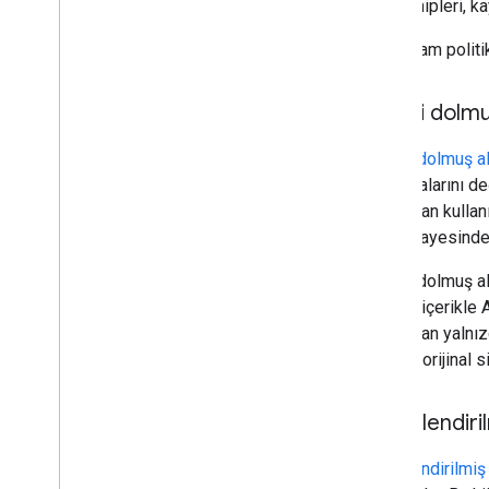
site sahipleri, ka
Yeni spam politik
Süresi dolmu
Süresi dolmuş a
sıralamalarını de
tarafından kullan
itibarı sayesinde
Süresi dolmuş ala
değerli içerikle 
tarafından yalnı
yeni ve orijinal si
Ölçeklendiri
Ölçeklendirilmiş