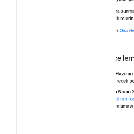
Kullanıma sunma
geri bildirimler
Yayınlayan:
Chris Ne
Güncellem
4 Haziran
verecek şek
26 Nisan 
bildirim f
sıralaması