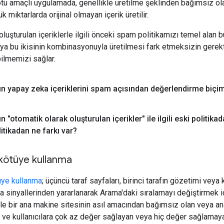
kötü amaçlı uygulamada, genellikle üretilme şeklinden bağımsız ol
miktarlarda orijinal olmayan içerik üretilir.
luşturulan içeriklerle ilgili önceki spam politikamızı temel alan b
eya bu ikisinin kombinasyonuyla üretilmesi fark etmeksizin gerekti
bilmemizi sağlar.
n yapay zeka içeriklerini spam açısından değerlendirme biçimi
n "otomatik olarak oluşturulan içerikler" ile ilgili eski politikad
itikadan ne farkı var?
ı kötüye kullanma
tüye kullanma
; üçüncü taraf sayfaları, birinci tarafın gözetimi veya 
a sinyallerinden yararlanarak Arama'daki sıralamayı değiştirmek iç
kle bir ana makine sitesinin asıl amacından bağımsız olan veya an
 ve kullanıcılara çok az değer sağlayan veya hiç değer sağlamayan