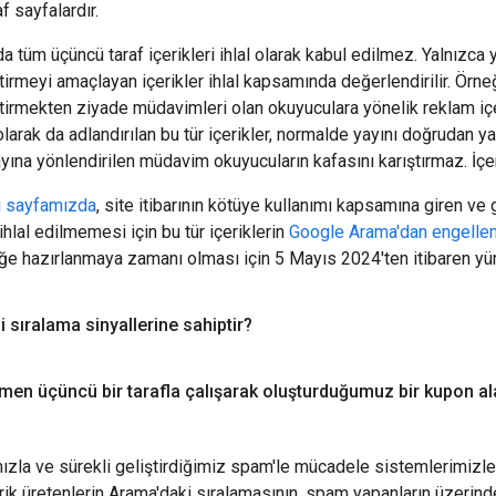
f sayfalardır.
da tüm üçüncü taraf içerikleri ihlal olarak kabul edilmez. Yalnızc
irmeyi amaçlayan içerikler ihlal kapsamında değerlendirilir. Örneğ
tirmekten ziyade müdavimleri olan okuyuculara yönelik reklam içer
 olarak da adlandırılan bu tür içerikler, normalde yayını doğrudan
yına yönlendirilen müdavim okuyucuların kafasını karıştırmaz. İçe
rı sayfamızda
, site itibarının kötüye kullanımı kapsamına giren ve
 ihlal edilmemesi için bu tür içeriklerin
Google Arama'dan engelle
ğe hazırlanmaya zamanı olması için 5 Mayıs 2024'ten itibaren yürü
i sıralama sinyallerine sahiptir?
men üçüncü bir tarafla çalışarak oluşturduğumuz bir kupon al
mızla ve sürekli geliştirdiğimiz spam'le mücadele sistemlerimizle ya
çerik üretenlerin Arama'daki sıralamasının, spam yapanların üzerin