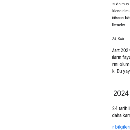
Süresi dolmuş 
Mayıs
Ölçeklendirilmi
Nisan
Site itibarını 
Mart
Güncellemeler
2024 Arama Merkezi Canlı
etkinliği Varşova
,
Polonya'da
düzenleniyor
5 Mart 2024, Salı
Web içerik üreticilerinin Mart
2024 tarihli temel
Bugün Mart 2024
güncellememiz ve yeni spam
kullanıcıların fa
politikalarımız hakkında
bilmesi gerekenler
sonuçlarını olum
Arama Merkezi Canlı 2024
paylaştık. Bu yay
etkinliği Bükreş
,
Romanya'da
düzenleniyor
Şubat
Mart 2024 
2023
2022
2021
Mart 2024 tarihl
2020
kıyasla daha karm
2019
Güvenilir bilgile
2018