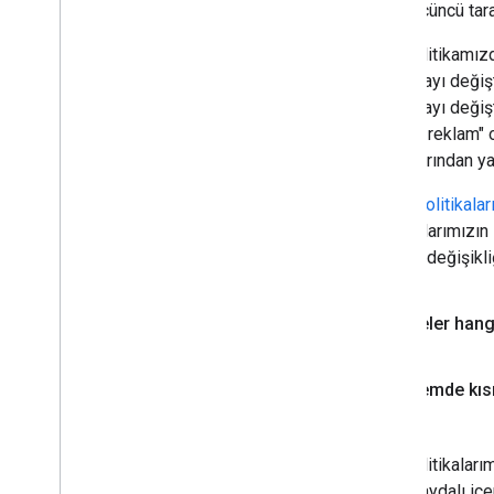
diğer üçüncü tara
Yeni politikamız
sıralamayı değişt
sıralamayı değiş
"tanıtıcı reklam"
sonuçlarından ya
Spam politikala
politikalarımızın
konusu değişikli
Siteler hang
Sitemde kıs
Yeni politikaları
değil, faydalı i