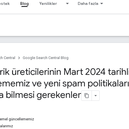
estek
Blog
Yenilikler
Daha fazla
h Central
Google Search Central Blog
ik üreticilerinin Mart 2024 tarih
ememiz ve yeni spam politikalar
a bilmesi gerekenler
i temel güncellememiz
alarımız