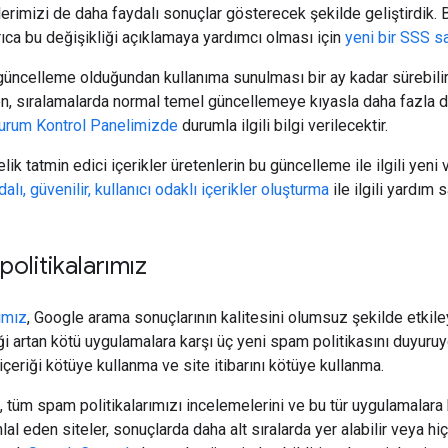
erimizi de daha faydalı sonuçlar gösterecek şekilde geliştirdik. Bu
rıca bu değişikliği açıklamaya yardımcı olması için
yeni bir SSS s
güncelleme olduğundan kullanıma sunulması bir ay kadar sürebilir.
n, sıralamalarda normal temel güncellemeye kıyasla daha fazla 
urum Kontrol Panelimizde
durumla ilgili bilgi verilecektir.
elik tatmin edici içerikler üretenlerin bu güncelleme ile ilgili ye
dalı, güvenilir, kullanıcı odaklı içerikler oluşturma
ile ilgili yardım
politikalarımız
ımız
, Google arama sonuçlarının kalitesini olumsuz şekilde etkile
ği artan kötü uygulamalara karşı üç yeni spam politikasını duyuru
içeriği kötüye kullanma ve site itibarını kötüye kullanma.
rin, tüm spam politikalarımızı incelemelerini ve bu tür uygulamala
ihlal eden siteler, sonuçlarda daha alt sıralarda yer alabilir veya h