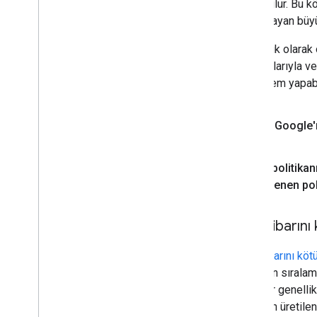
oluşturulur. Bu 
sağlamayan büyük 
Otomatik olarak o
çalışmalarıyla v
ilgili işlem yapa
Bu
,
Google'ı
Bu politikanı
güncellenen pol
Site itibarın
Site itibarını kö
sitesinin sıralam
sayfalar genelli
olmadan üretilen