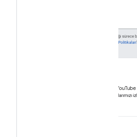
Aksi belirtilmediği sürece 
Developers Site Politikaları
LinkedIn
YouTube
LinkedIn'de bize katılın
Videolarımızı iz
Destek alın