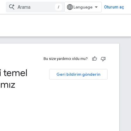
/
Oturum aç
Bu size yardımcı oldu mu?
li temel
Geri bildirim gönderin
ımız