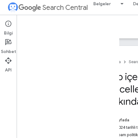
Belgeler
D
Search Central
Google Search Central Blog
Bilgi
Yeni blog yayınları
Sohbet
Hakkımızda
Ana Sayfa
Searc
Arşivle
API
2026
Web içer
2025
2024
güncell
Aralık
hakkınd
Kasım
Ekim
Eylül
Bu sayfada
Ağustos
Mart 2024 tarihl
Temmuz
Yeni spam politik
Haziran