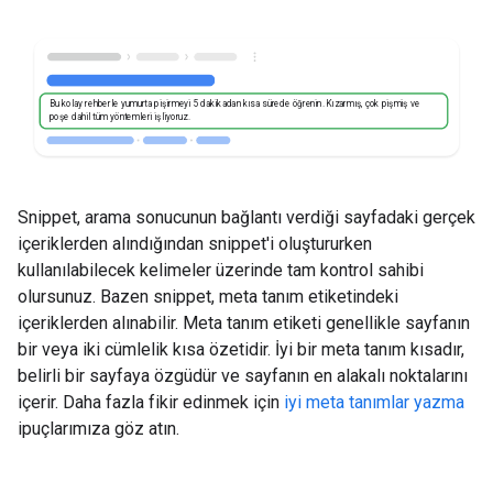
Bu kolay rehberle yumurta pişirmeyi 5 dakikadan kısa sürede öğrenin. Kızarmış, çok pişmiş ve
poşe dahil tüm yöntemleri işliyoruz.
Snippet, arama sonucunun bağlantı verdiği sayfadaki gerçek
içeriklerden alındığından snippet'i oluştururken
kullanılabilecek kelimeler üzerinde tam kontrol sahibi
olursunuz. Bazen snippet, meta tanım etiketindeki
içeriklerden alınabilir. Meta tanım etiketi genellikle sayfanın
bir veya iki cümlelik kısa özetidir. İyi bir meta tanım kısadır,
belirli bir sayfaya özgüdür ve sayfanın en alakalı noktalarını
içerir. Daha fazla fikir edinmek için
iyi meta tanımlar yazma
ipuçlarımıza göz atın.