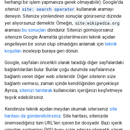
herhangi bir işlem yapmanıza gerek olmayabilir). Google'da
sitenizi
site: search operator
kullanarak aramayı
deneyin. Sitenize yönlendiren sonuçlar görürseniz dizinde
yer alıyorsunuz demektir. Örneğin,
site:wikipedia.org
araması
bu sonuçları
döndürür. Sitenizi görmüyorsanız
sitenizin Google Arama'da gösterilmesini teknik açıdan
engelleyen bir sorun olup olmadığını anlamak için
teknik
koşulları
inceleyip buraya geri dönün.
Google, sayfaları öncelikli olarak taradığı diğer sayfalardaki
bağlantılardan bulur. Bunlar çoğu durumda sayfalarınıza
bağlantı veren diğer web siteleridir. Diğer sitelerin size
bağlantı vermesi, zaman içinde kendiliğinden gerçekleşir.
Ayrıca,
sitenizi tanıtarak
kullanıcıları içeriğinizi keşfetmeye
teşvik edebilirsiniz.
Kendinize teknik açıdan meydan okumak isterseniz
site
haritası da gönderebilirsiniz
. Site haritası, sitenizde
önemsediğiniz tüm URL'leri içeren bir dosyadır. Bazı içerik
yönetim sistemleri (İYS) bunu sizin adınıza otomatik olarak