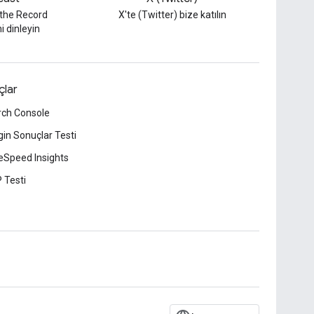
 the Record
X'te (Twitter) bize katılın
i dinleyin
çlar
rch Console
in Sonuçlar Testi
Speed Insights
 Testi