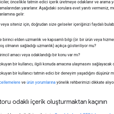
ticiler, öncelikle tatmin edici içerik üretmeye odaklanır ve arama
amalarından yararlanır. Aşağıdaki sorulara evet yanıtı vermeniz, m
nlamına gelir:
veya siteniz için, doğrudan size gelseler içeriğinizi faydalı bula
e birinci elden uzmanlık ve kapsamlı bilgi (ör. bir ürün veya hizm
miş olmanın sağladığı uzmanlık) açıkça gösteriliyor mu?
irincil amacı veya odaklandığı bir konu var mı?
 okuyan bir kullanıcı, ilgili konuda amacına ulaşmasını sağlayacak
 okuyan bir kullanıcı tatmin edici bir deneyim yaşadığını düşünür 
cellemelere
ve
ürün yorumlarına
yönelik rehberimizi dikkate alıy
ru odaklı içerik oluşturmaktan kaçının