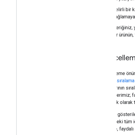
Belirli bir
sağlamaya 
İçeriğiniz,
bir ürünün,
Güncelleme
Güncelleme önüm
Google sıralama
sayfalarının sıra
Sistemlerimiz; f
otomatik olarak 
Web'de gösterile
sitelerdeki tüm i
nedenle, faydalı 