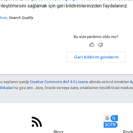
leştirmesini sağlamak için geri bildirimlerinizden faydalanırız.
lson
, Search Quality
Bu size yardımcı oldu mu?
Geri bildirim gönderin
bu sayfanın içeriği
Creative Commons Atıf 4.0 Lisansı
altında ve kod örnekleri
A
tikaları
'na göz atın. Java, Oracle ve/veya satış ortaklarının tescilli ticari markas
Blog
Pod