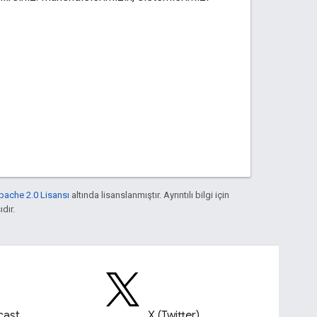
pache 2.0 Lisansı
altında lisanslanmıştır. Ayrıntılı bilgi için
ıdır.
cast
X (Twitter)