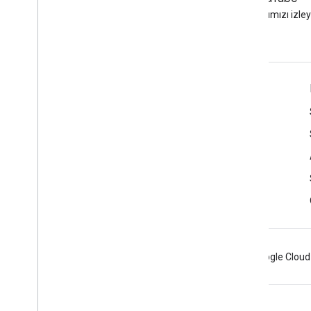
LinkedIn'de bize katılın
Videolarımızı izley
Destek alın
Yardım forumuna gidin
Ofis saatleri için soru gönderin
Spam, kimlik avı veya kötü amaçlı yazılım bildirme
Diğer destek kaynakları
Android
Chrome
Firebase
Google Cloud