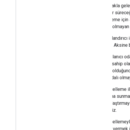
Burada akla gele
ne kadar süreceği
güncelleme için s
Faydalı olmayan 
Bu sınıflandırıcı
değildir. Aksine 
Yani, kullanıcı o
içeriğe sahip ola
ağırlıklı olduğun
için faydalı olm
Bu güncelleme il
kullanıma sunmayı
hassaslaştırmaya
edeceğiz.
Bu güncellemeyle 
bildirim vermek 