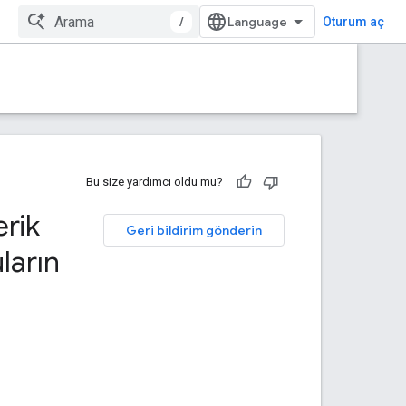
/
Oturum aç
Bu size yardımcı oldu mu?
erik
Geri bildirim gönderin
ların