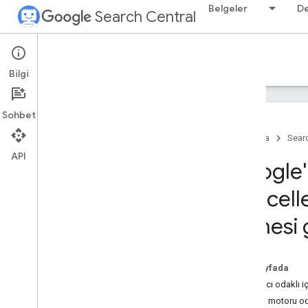
Belgeler
D
Search Central
Google Search Central Blog
Bilgi
Yeni blog yayınları
Sohbet
Hakkımızda
Ana Sayfa
Searc
Arşivle
API
2026
Google'ı
2025
2024
güncelle
2023
bilmesi
2022
Aralık
Kasım
Bu sayfada
Ekim
Kullanıcı odaklı iç
Eylül
Arama motoru oda
Ağustos