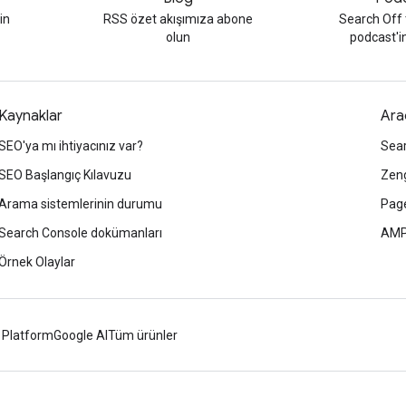
in
RSS özet akışımıza abone
Search Off
olun
podcast'in
Kaynaklar
Ara
SEO'ya mı ihtiyacınız var?
Sea
SEO Başlangıç Kılavuzu
Zeng
Arama sistemlerinin durumu
Page
Search Console dokümanları
AMP
Örnek Olaylar
 Platform
Google AI
Tüm ürünler