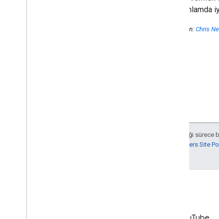
genel anlamda iyi
Yayınlayan:
Chris Ne
Aksi belirtilmediği sürece 
Google Developers Site Poli
LinkedIn
YouTube