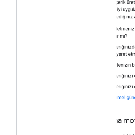
odaklı içerik üre
2014
SEO en iyi uygul
2013
benimsediğiniz a
2012
2011
İşletmeniz 
2010
var mı?
2009
İçeriğinizd
2008
ziyaret et
2007
2006
Sitenizin b
2005
İçeriğinizi
Yazara göre
İçeriğinizi
Daha fazla kaynak
Temel gün
RSS özet akışımıza abone olun
Bizi X'te takip edin
You
Tube kanalımıza abone olun
Arama moto