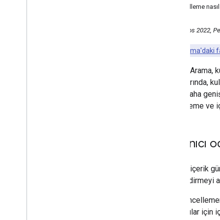
Güncelleme nasıl 
Google'ın faydalı içerik
güncellemesi hakkında içerik
oluşturucuların bilmesi
18 Ağustos 2022, P
gerekenler
Yapılandırılmış verilerdeki
Google Arama'daki fa
yenilikler: Avantajları ve
dezavantajları
Google Arama, kul
Temmuz
sonuçlarında, kul
Haziran
üzere daha geni
Mayıs
Güncelleme ve iç
Nisan
Mart
Ocak
Kullanıcı o
2021
2020
2019
Faydalı içerik g
2018
ödüllendirmeyi am
2017
Yeni güncellemem
2016
kullanıcılar için
2015