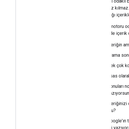
Kullanıcı odaklı b
geçersiz kılmaz. 
kalmadığı içerikl
Arama motoru oda
sitenizde içerik 
İçeriğin am
Arama sonu
Pek çok ko
Esas olara
Konuları no
yazıyorsu
İçeriğinizi
mu?
Google'ın 
mi yazıyor