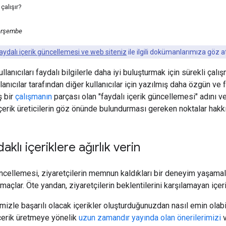
çalışır?
erşembe
ydalı içerik güncellemesi ve web siteniz
ile ilgili dokümanlarımıza göz at
lanıcıları faydalı bilgilerle daha iyi buluşturmak için sürekli ça
lanıcılar tarafından diğer kullanıcılar için yazılmış daha özgün ve
ş bir
çalışmanın
parçası olan "faydalı içerik güncellemesi" adını v
erik üreticilerin göz önünde bulundurması gereken noktalar hakkın
daklı içeriklere ağırlık verin
üncellemesi, ziyaretçilerin memnun kaldıkları bir deneyim yaşamalar
açlar. Öte yandan, ziyaretçilerin beklentilerini karşılamayan içer
izle başarılı olacak içerikler oluşturduğunuzdan nasıl emin olabil
 içerik üretmeye yönelik
uzun zamandır yayında olan önerilerimizi