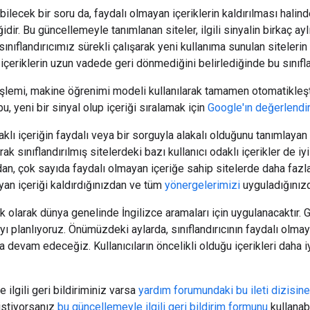
bilecek bir soru da, faydalı olmayan içeriklerin kaldırılması hali
dir. Bu güncellemeyle tanımlanan siteler, ilgili sinyalin birkaç a
ınıflandırıcımız sürekli çalışarak yeni kullanıma sunulan sitelerin
içeriklerin uzun vadede geri dönmediğini belirlediğinde bu sınıfla
 işlemi, makine öğrenimi modeli kullanılarak tamamen otomatikleşti
bu, yeni bir sinyal olup içeriği sıralamak için
Google'ın değerlendir
daklı içeriğin faydalı veya bir sorguyla alakalı olduğunu tanımlaya
rak sınıflandırılmış sitelerdeki bazı kullanıcı odaklı içerikler de iy
dan, çok sayıda faydalı olmayan içeriğe sahip sitelerde daha fazla 
ayan içeriği kaldırdığınızdan ve tüm
yönergelerimizi
uyguladığınız
k olarak dünya genelinde İngilizce aramaları için uygulanacaktır.
 planlıyoruz. Önümüzdeki aylarda, sınıflandırıcının faydalı olmaya
 devam edeceğiz. Kullanıcıların öncelikli olduğu içerikleri daha 
ilgili geri bildiriminiz varsa
yardım forumundaki bu ileti dizisine
istiyorsanız
bu güncellemeyle ilgili geri bildirim formunu
kullanab