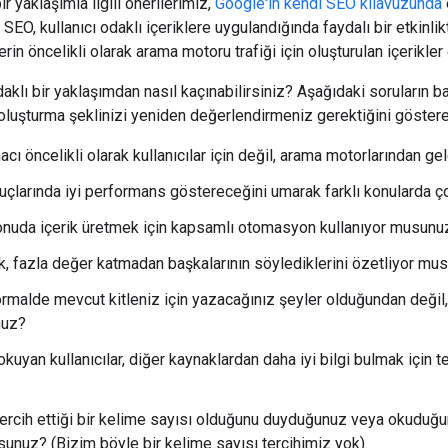
ir yaklaşımla ilgili önerilerimiz,
Google'ın kendi SEO kılavuzunda
SEO, kullanıcı odaklı içeriklere uygulandığında faydalı bir etkinli
erin öncelikli olarak arama motoru trafiği için oluşturulan içerikle
klı bir yaklaşımdan nasıl kaçınabilirsiniz? Aşağıdaki soruların b
oluşturma şeklinizi yeniden değerlendirmeniz gerektiğini gösteren 
acı öncelikli olarak kullanıcılar için değil, arama motorlarından ge
çlarında iyi performans göstereceğini umarak farklı konularda ço
nuda içerik üretmek için kapsamlı otomasyon kullanıyor musunu
k, fazla değer katmadan başkalarının söylediklerini özetliyor mu
rmalde mevcut kitleniz için yazacağınız şeyler olduğundan değil, 
nuz?
 okuyan kullanıcılar, diğer kaynaklardan daha iyi bilgi bulmak için
tercih ettiği bir kelime sayısı olduğunu duyduğunuz veya okuduğun
sunuz? (Bizim böyle bir kelime sayısı tercihimiz yok).