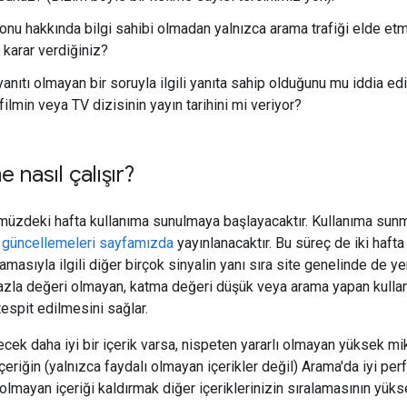
 konu hakkında bilgi sahibi olmadan yalnızca arama trafiği elde e
karar verdiğiniz?
 yanıtı olmayan bir soruyla ilgili yanıta sahip olduğunu mu iddia ed
 filmin veya TV dizisinin yayın tarihini mi veriyor?
 nasıl çalışır?
üzdeki hafta kullanıma sunulmaya başlayacaktır. Kullanıma sun
 güncellemeleri sayfamızda
yayınlanacaktır. Bu süreç de iki haft
lamasıyla ilgili diğer birçok sinyalin yanı sıra site genelinde de ye
azla değeri olmayan, katma değeri düşük veya arama yapan kullanıc
tespit edilmesini sağlar.
cek daha iyi bir içerik varsa, nispeten yararlı olmayan yüksek mi
çeriğin (yalnızca faydalı olmayan içerikler değil) Arama'da iyi pe
olmayan içeriği kaldırmak diğer içeriklerinizin sıralamasının yükse