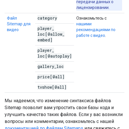
передачи данных о
лицензировании.
category
Файл
Ознакомьтесь с
Sitemap для
нашими
player
_
видео
рекомендациями по
loc[@allow
_
работе с видео
.
embed]
player
_
loc[@autoplay]
gallery
_
loc
price[@all]
tvshow[@all]
Мы надеемся, что изменение синтаксиса файлов
Sitemap позволит вам упростить свои базы кода и
улучшить качество таких файлов. Если у вас возникли
вопросы или комментарии, ознакомьтесь с нашей
документацией по файлам Sitemaps
или свяжитесь с