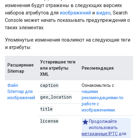
изменения будут отражены в следующих версиях
наборов атрибутов для
изображений
и
видео
, Search
Console может начать показывать предупреждения о
таких элементах.
Упомянутые изменения повлияют на следующие теги
и атрибуты:
Устаревшие теги
Расширение
или атрибуты
Рекомендация
Sitemap
XML
caption
Файл
Ознакомьтесь с
Sitemap для
нашими
geo
_
location
изображений
рекомендациями по
работе с
title
изображениями
.
license
Продолжайте
использовать
метаданные IPTC
для