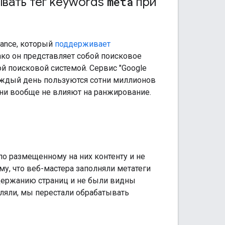
ывать тег
keywords
meta
при
iance, который
поддерживает
нако он представляет собой поисковое
й поисковой системой. Сервис "Google
каждый день пользуются сотни миллионов
они вообще не влияют на ранжирование.
о размещенному на них контенту и не
му, что веб-мастера заполняли метатеги
держанию страниц и не были видны
ляли, мы перестали обрабатывать