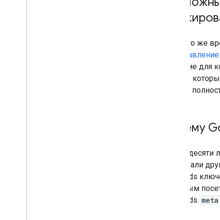
Возможны
Google не использует
метатег keywords при
ранжирова
составлении рейтинга веб-
страниц
Site Clinic теперь и на
Нет. В то же в
испанском языке
сопоставление 
Страницы с идентичным
контентом и проблемы при
решение для к
работе с несколькими
Поиск", котор
сайтами
людей, полнос
Рекомендации для сервисов
хостинга
Поддержка разметки RDFa
для видео и для публикации
Почему Go
в Facebook
Рекомендации по поиску
новостей
Около десяти 
Благодарим откликнувшихся
учитывали друг
на предложение писать
статьи на форуме Google
keywords ключ
для веб-мастеров!
обычным посет
Видео Мэтта Каттса "AJAX и
keywords
meta
страница результатов
поиска Google"