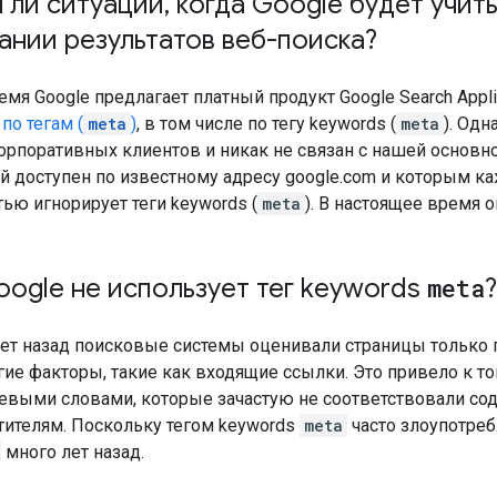
 ли ситуации
,
когда Google будет учит
нии результатов веб-поиска?
ремя Google предлагает платный продукт Google Search Appl
по тегам (
meta
)
, в том числе по тегу
keywords
(
meta
). Од
орпоративных клиентов и никак не связан с нашей основно
ый доступен по известному адресу google.com и которым 
тью игнорирует теги
keywords
(
meta
). В настоящее время 
ogle не использует тег
keywords
meta
?
лет назад поисковые системы оценивали страницы только п
ие факторы, такие как входящие ссылки. Это привело к то
евыми словами, которые зачастую не соответствовали со
ителям. Поскольку тегом
keywords
meta
часто злоупотреб
много лет назад.