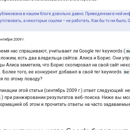
публикована в нашем блоге довольно давно. Приведенная в ней и
утствовать, а некоторые ссылки – не работать. Как бы то ни было,
нтября 2009 г.
емя нас спрашивают, учитывает ли Google тег
keywords
(
m
ложим, есть два владельца сайтов: Алиса и Борис. Они у
ы Алиса заметила, что Борис скопировал на свой сайт неко
. Более того, ее конкурент добавил в свой тег
keywords
me
я по этому поводу?
икации этой статьи (сентябрь 2009 г.) ответ следующий: нет
a
) при ранжировании результатов веб-поиска. Ниже вы мо
ормацией об этом и прочитать ответы на часто задаваемы