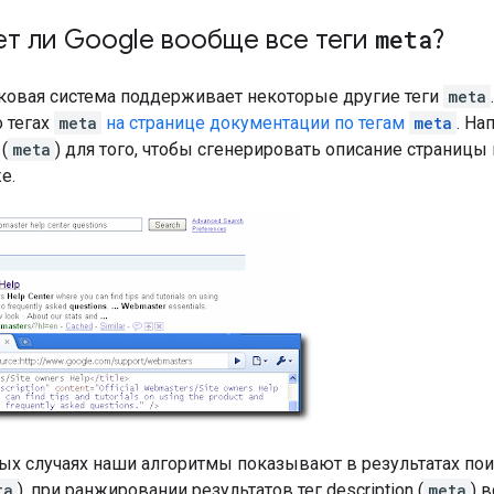
т ли Google вообще все теги
meta
?
сковая система поддерживает некоторые другие теги
meta
 тегах
meta
на странице документации по тегам
meta
. На
(
meta
) для того, чтобы сгенерировать описание страницы 
е.
рых случаях наши алгоритмы показывают в результатах пои
ta
), при ранжировании результатов тег
description
(
meta
) 