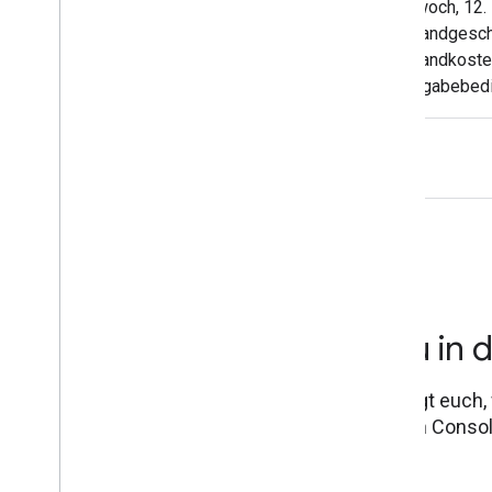
Mittwoch, 12
Versandgesch
Versandkoste
Rückgabebedi
wichtige Fakto
Wenn Kunden 
zur Abwicklung
das ihr Vertr
ihr Einkaufser
Neu in 
Ihr fragt euch
Search Console