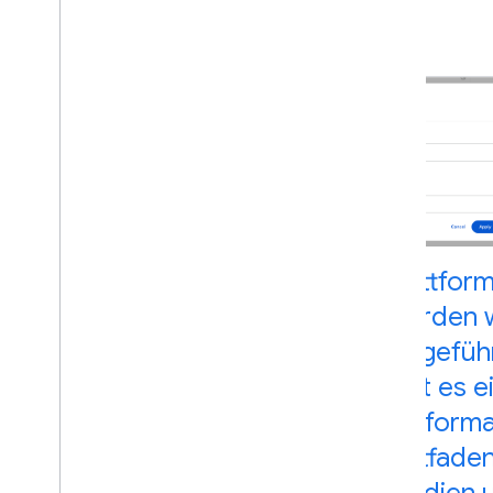
Plattfor
werden 
eingefüh
gibt es 
Perform
Leitfaden