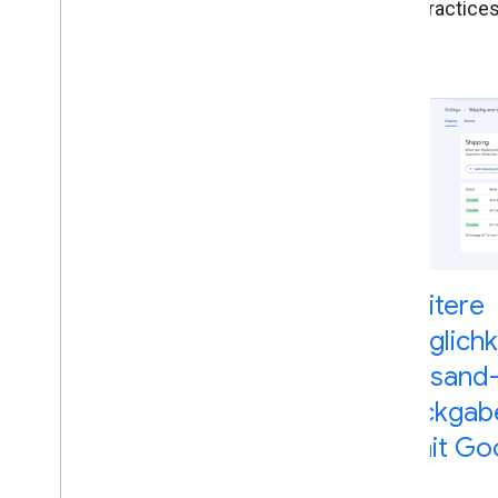
Best Practices
Weitere
Möglichke
Versand
Rückgab
n mit Goo