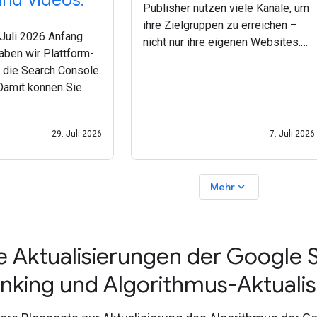
nd Videos.
Publisher nutzen viele Kanäle, um
ihre Zielgruppen zu erreichen –
 Juli 2026 Anfang
nicht nur ihre eigenen Websites.
ben wir Plattform-
Da Nutzerinnen und Nutzer immer
r die Search Console
mehr auf Perspektiven aus erster
Damit können Sie
Hand und verschiedene
, wie Ihre Social-
Inhaltsformate setzen,
deobeiträge auf
29. Juli 2026
7. Juli 2026
kTok, X und YouTube
 Suche, bei
expand_more
Mehr
e Aktualisierungen der Google 
nking und Algorithmus-Aktuali