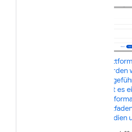
Plattfor
werden 
eingefüh
gibt es 
Perform
Leitfaden
Medien u