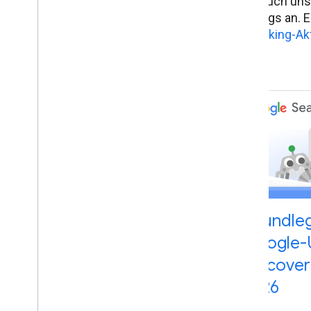
Seht euch uns
Rankings an. E
zu Ranking-Ak
Grundle
Google-
Discover
2026