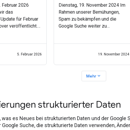
. Februar 2026
Dienstag, 19. November 2024 Im
ir das
Rahmen unserer Bemühungen,
Update für Februar
Spam zu bekämpfen und die
ver veröffentlicht.
Google Suche weiter zu
ch um eine
verbessern, haben wir Anfang des
ktualisierung
Jahres eine Spam-Richtlinie zur
e, die Artikel in
Bekämpfung des Missbrauchs
entieren. Unsere
des Websiterufs eingeführt. Bei
5. Februar 2026
19. November 2024
ergeben,
dieser Taktik
expand_more
Mehr
sierungen strukturierter Daten
hr, was es Neues bei strukturierten Daten und der Google 
r Google Suche, die strukturierte Daten verwenden, Änd