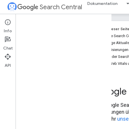
Dokumentation
Search Central
Letzte Blogposts
Auf dieser Seit
Informationen über uns
Info
Google Search Ce
Archivieren
Wichtige Aktuali
Nach Autor
Chat
Aktualisierungen 
Neu in der Searc
Weitere Ressourcen
Core Web Vitals 
Unseren RSS-Feed abonnieren
API
Folgen Sie uns auf X
Unseren You
Tube-Kanal abonnieren
Google 
Im Google Sear
Mitteilungen 
Wenn ihr
unse
lesen.