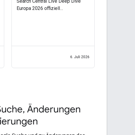
Search Central Live Deep Dive
Europa 2026 offiziell
bekanntzugeben. Merken Sie sich
den Termin vor: Basierend auf
Ihrem Feedback sind wir vom
30. September bis zum
2. Oktober 2026 in
6. Juli 2026
Suche
,
Änderungen
sierungen