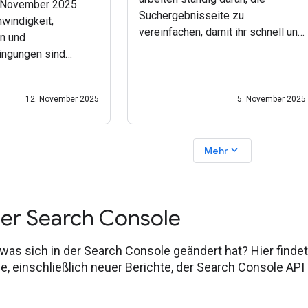
. November 2025
Suchergebnisseite zu
windigkeit,
vereinfachen, damit ihr schnell und
n und
einfach die Informationen und
ngungen sind
Websites findet, nach denen ihr
ren für Onlinekäufer.
sucht. Im Rahmen dieser
klare Informationen
Bemühungen bewerten wir
12. November 2025
5. November 2025
 erhalten, stärkt
regelmäßig alle unsere
auen und verbessert
lebnis.
expand_more
Mehr
der Search Console
, was sich in der Search Console geändert hat? Hier finde
, einschließlich neuer Berichte, der Search Console API