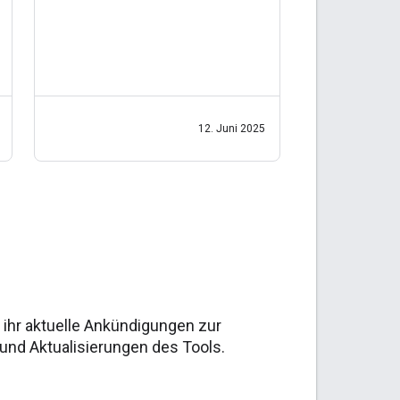
Unterstützung einiger Funktionen
für strukturierte Daten in der
Google Suche nach und nach
einstellen. Wir bewerten
regelmäßig die
12. Juni 2025
t ihr aktuelle Ankündigungen zur
 und Aktualisierungen des Tools.