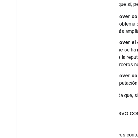
Puede que sí, p
Mover con
problema 
más amplia
Mover el 
que se ha 
de la reput
terceros n
Mover con
reputación
Recuerda que, si
Si muevo con
Si mueves conte