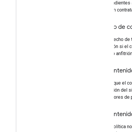
independientes s
no están contrat
¿El uso de c
No, el hecho de 
infracción si el
del sitio anfitri
¿El contenid
No, aunque el co
reputación del s
los factores de p
¿El contenido
No, la política 