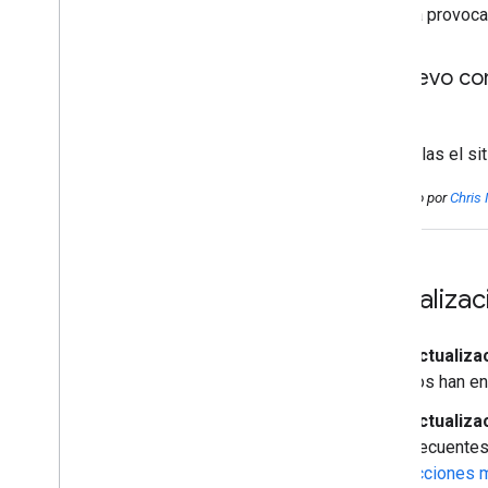
volver a provoca
Si muevo con
Si vinculas el si
Publicado por
Chris
Actualiza
Actualiza
nos han en
Actualiza
frecuentes
acciones 