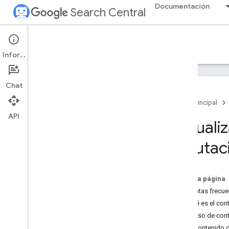
Documentación
Search Central
Google Search Central Blog
Información
Entradas recientes del blog
Chat
Acerca de nosotros
Página principal
Archivar
API
2026
Actualiz
2025
2024
reputaci
Diciembre
Noviembre
¡Apúntate a Search Central Live
En esta página
en Zúrich!
Preguntas frecue
Actualización de nuestra
¿Qué es el con
política sobre abuso de la
reputación de un sitio
¿El uso de cont
Octubre
¿El contenido d