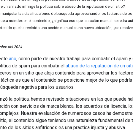
e un afiliado infringe la política sobre abuso de la reputación de un sitio?
 "manipular las clasificaciones de búsqueda aprovechando los factores de posi
queta noindex en el contenido, ¿significa eso que la acción manual se retira 
ntenido que ha recibido una acción manual a una nueva ubicación, ¿se resolver
mbre del 2024
 este
año
, como parte de nuestro trabajo para combatir el spam y
lítica de spam para combatir el
abuso de la reputación de un sit
ceros en un sitio que aloja contenido para aprovechar los factor
 táctica es que el contenido se posicione mejor de lo que podría h
úsqueda negativa para los usuarios.
zó la política, hemos revisado situaciones en las que puede ha
ción con servicios de marca blanca, los acuerdos de licencia, l
omplejos. Nuestra evaluación de numerosos casos ha demostrad
sitio, el contenido sigue teniendo una naturaleza fundamental de 
to de los sitios anfitriones es una práctica injusta y abusiva.