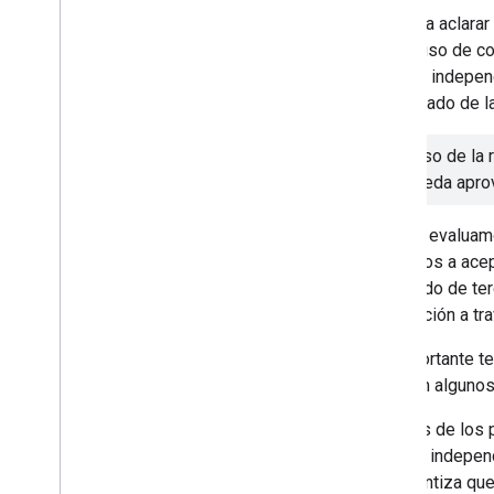
2013
Vamos a aclarar
2012
que el uso de co
2011
política, indepe
2010
actualizado de la
2009
2008
El abuso de la 
2007
búsqueda aprove
2006
2005
Cuando evaluamo
Por autor
limitamos a acep
contenido de ter
Más recursos
notificación a t
Suscríbete a nuestro feed RSS
Síguenos en X
Es importante te
Suscríbete a nuestro canal de You
incluyen algunos
Tube
Además de los p
sitio es indepen
se garantiza qu