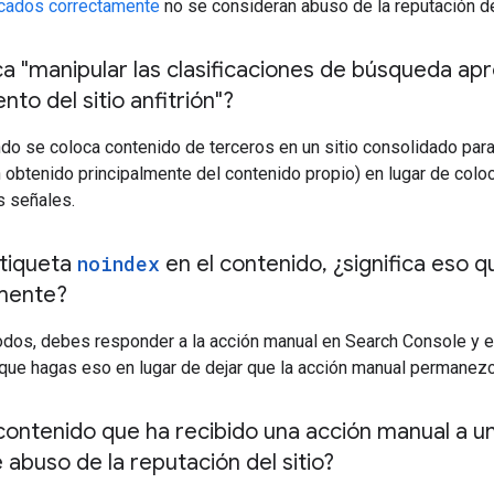
cados correctamente
no se consideran abuso de la reputación del
ca "manipular las clasificaciones de búsqueda a
to del sitio anfitrión"?
do se coloca contenido de terceros en un sitio consolidado par
n obtenido principalmente del contenido propio) en lugar de colo
s señales.
etiqueta
noindex
en el contenido
,
¿significa eso q
mente?
dos, debes responder a la acción manual en Search Console y ex
e hagas eso en lugar de dejar que la acción manual permanezca 
contenido que ha recibido una acción manual a u
abuso de la reputación del sitio?