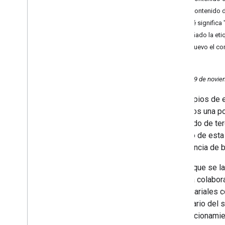
Septiembre
¿El contenido d
Agosto
¿Qué significa
Julio
Si añado la eti
Junio
Si muevo el co
Mayo
Abril
Martes, 19 de novie
Marzo
Febrero
A principios de
2023
lanzamos una po
2022
contenido de ter
2021
objetivo de esta
2020
experiencia de b
2019
Desde que se lan
2018
como la colabora
2017
empresariales c
2016
propietario del 
2015
de posicionamien
2014