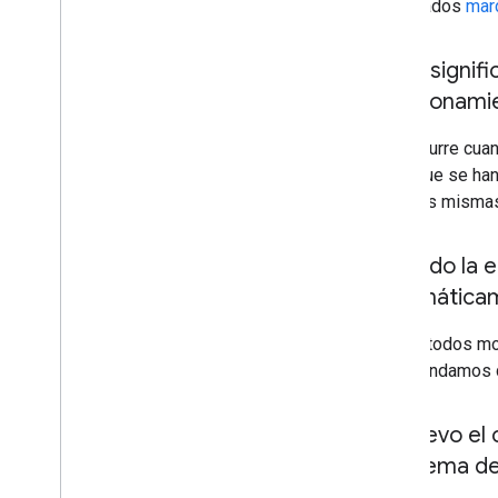
de afiliados
mar
¿Qué signifi
posicionamien
Esto ocurre cuan
sitio (que se ha
tiene las misma
Si añado la 
automática
No. De todos mo
recomendamos qu
Si muevo el 
problema de 