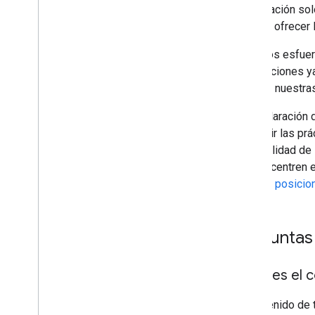
clasificación so
ayuda a ofrecer 
Nuestros esfuerz
subsecciones ya
infrinjan nuestr
Esta aclaración 
combatir las pr
de la calidad de
que se centren e
un buen posicio
Preguntas
¿Qué es el 
El contenido de 