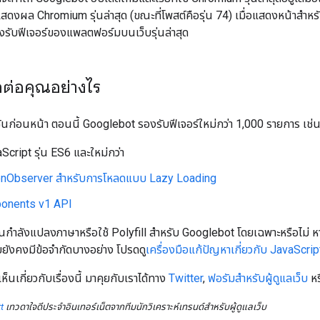
ือแสดงผล Chromium รุ่นล่าสุด (ขณะที่โพสต์คือรุ่น 74) เมื่อแสดงหน้าส
องรับฟีเจอร์ของแพลตฟอร์มบนเว็บรุ่นล่าสุด
ผลต่อคุณอย่างไร
์ชันก่อนหน้า ตอนนี้ Googlebot รองรับฟีเจอร์ใหม่กว่า 1,000 รายการ เช่
aScript รุ่น ES6 และใหม่กว่า
ionObserver สำหรับการโหลดแบบ Lazy Loading
onents v1 API
ำลังแปลงภาษาหรือใช้ Polyfill สำหรับ Googlebot โดยเฉพาะหรือไม่ หากใ
บยังคงมีข้อจำกัดบางอย่าง โปรดดู
เครื่องมือแก้ปัญหาเกี่ยวกับ JavaScrip
นเกี่ยวกับเรื่องนี้ มาคุยกับเราได้ทาง
Twitter
,
ฟอรัมสำหรับผู้ดูแลเว็บ
หร
t
เทวดาใจดีประจำอินเทอร์เน็ตจากทีมนักวิเคราะห์เทรนด์สำหรับผู้ดูแลเว็บ