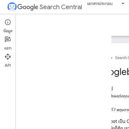
เอกสารประกอบ
Search Central
Google Search Central Blog
ข้อมูล
บล็อกโพสต์ล่าสุด
แชท
เกี่ยวกับเรา
หน้าแรก
Search C
เก็บถาวร
API
2026
Googlebo
2025
2024
2023
ในหน้านี้
2022
เรื่องนี้ส่งผลต่อคุ
2021
2020
วันอังคารที่ 7 พฤษภ
2019
Googlebot เป็น Cr
ธันวาคม
เชียลมีเดียก็คือ เ
พฤศจิกายน