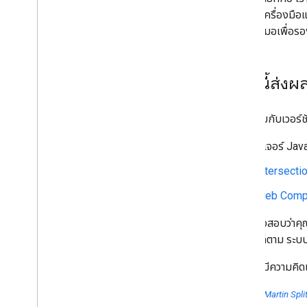
เรียกใช้เครื่องม
ตุลาคม
ผลอยู่เสมอเพื่อร
กันยายน
สิงหาคม
กรกฎาคม
เรื่องนี้ส่ง
มิถุนายน
พฤษภาคม
การจัดทำดัชนีเพื่อมือถือเป็นอันดับ
เมื่อเทียบกับเวอร
แรกโดยค่าเริ่มต้นสำหรับโดเมนใหม่
Search ในงาน Google I
/
O 2019
ฟีเจอร์ Jav
Structured Data ใหม่สำหรับหน้า
คำถามที่พบบ่อยและวิธีการ
Intersect
Googlebot ใหม่ที่อัปเดตอยู่เสมอ
Web Comp
เซสชันใดในงาน Google I
/
O 2019
ที่ SEO และผู้ดูแลเว็บควรเข้าร่วมรับ
ควรตรวจสอบว่าคุณก
ชม
อย่างไรก็ตาม ระบ
การตรวจสอบ Structured Data
ด้วย Search Console
หากคุณมีความคิดเห็
#Tanya
Tentang
Search (การ
รวบรวมข้อมูล การจัดทําดัชนี และ
การจัดอันดับ)
โพสต์โดย
Martin Split
เมษายน