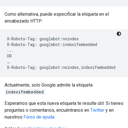
Como alternativa, puede especificar la etiqueta en el
encabezado HTTP:
X-Robots-Tag: googlebot:noindex

X-Robots-Tag: googlebot:indexifembedded

...

OR

…

X-Robots-Tag: googlebot:noindex,indexifembedded
Actualmente, solo Google admite la etiqueta
indexifembedded
.
Esperamos que esta nueva etiqueta te resulte útil. Si tienes
preguntas o comentarios, encuéntranos en
Twitter
y en
nuestros
Foros de ayuda
.