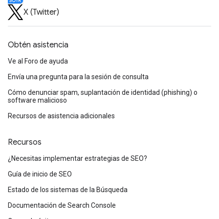
X (Twitter)
Obtén asistencia
Ve al Foro de ayuda
Envía una pregunta para la sesión de consulta
Cómo denunciar spam, suplantación de identidad (phishing) o
software malicioso
Recursos de asistencia adicionales
Recursos
¿Necesitas implementar estrategias de SEO?
Guía de inicio de SEO
Estado de los sistemas de la Búsqueda
Documentación de Search Console