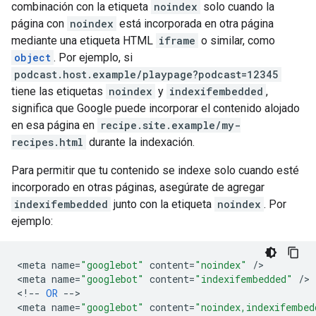
combinación con la etiqueta
noindex
solo cuando la
página con
noindex
está incorporada en otra página
mediante una etiqueta HTML
iframe
o similar, como
object
. Por ejemplo, si
podcast.host.example/playpage?podcast=12345
tiene las etiquetas
noindex
y
indexifembedded
,
significa que Google puede incorporar el contenido alojado
en esa página en
recipe.site.example/my-
recipes.html
durante la indexación.
Para permitir que tu contenido se indexe solo cuando esté
incorporado en otras páginas, asegúrate de agregar
indexifembedded
junto con la etiqueta
noindex
. Por
ejemplo:
<
meta
name
=
"googlebot"
content
=
"noindex"
/>
<
meta
name
=
"googlebot"
content
=
"indexifembedded"
/>
<
!--
OR
-->
<
meta
name
=
"googlebot"
content
=
"noindex,indexifembed