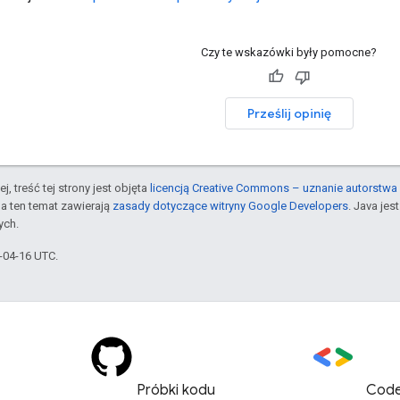
Czy te wskazówki były pomocne?
Prześlij opinię
j, treść tej strony jest objęta
licencją Creative Commons – uznanie autorstwa 
a ten temat zawierają
zasady dotyczące witryny Google Developers
. Java je
ych.
6-04-16 UTC.
Próbki kodu
Code