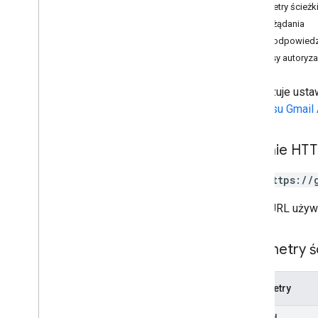
etykieta
_
użytkowników
Parametry ścieżk
users
.
messages
Treść żądania
users
.
messages
.
attachments
Treść odpowiedz
ustawienia
.
użytkowników
Zakresy autoryza
Przegląd
get
Auto
Redirect
Aktualizuje usta
get
Imap
interfejsu Gmail
get
Language
get
Pop
Żądanie HT
urlop
update
Auto
Redirect
PUT https://
update
Imap
Adres URL używ
Zaktualizuj język
update
Pop
,
zaktualizuj urlop
Parametry ś
users
.
settings
.
cse
.
identities
użytkowników
.
ustawienia
.
cse
.
Parametry
klucze
.
users
.
settings
.
delegates
user
Id