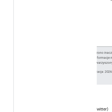
v2
wersja 2 beta
1
Markup w e-mailach
Typy znaczników
Działania
Zamówienia
Rezerwacje
O ile nie stwierdzono inacze
Obsługiwane formaty
Szczegółowe informacje n
Typy
podmiotów stowarzyszon
E-maile z promocjami
Ostatnia aktualizacja: 202
Propozycje schema
.
org
Dostawca treści na Androida
Podsumowanie zasobu
Umowa Gmail
Blog
X (Twitter)