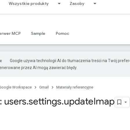
Wszystkie produkty
Zasoby
erwer MCP
Sample
Pomoc
Google używa technologii AI do tłumaczenia treści na Twój prefe
nerowane przez AI mogą zawierać błędy.
Google Workspace
Gmail
Materiały referencyjne
 users
.
settings
.
update
Imap