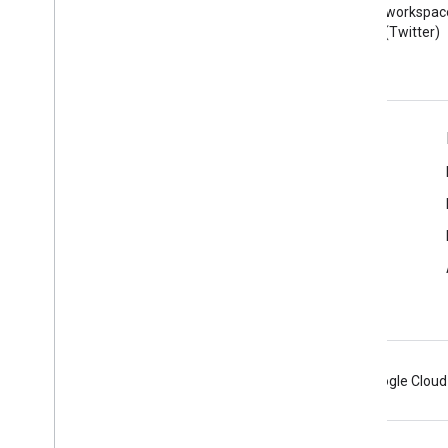
Przeczytaj bloga Google
Obserwuj @workspac
Workspace Developers
na X (Twitter)
Google Workspace dla programistów
Omówienie platformy
Usługi dla deweloperów
Informacje o wersjach
Pomoc dla programistów
Warunki usługi
Android
Chrome
Firebase
Google Cloud