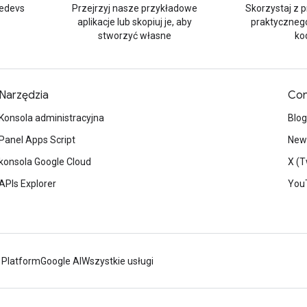
edevs
Przejrzyj nasze przykładowe
Skorzystaj z 
aplikacje lub skopiuj je, aby
praktyczneg
stworzyć własne
ko
Narzędzia
Con
Konsola administracyjna
Blog
Panel Apps Script
News
konsola Google Cloud
X (T
APIs Explorer
You
 Platform
Google AI
Wszystkie usługi