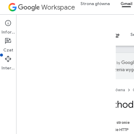
Strona główna
Gmail
Workspace
Gmail
Informacje
Przegląd
Przewodniki
Materiały referencyjne
S
Czat
Interfejs API
Tłumaczenia wyge
Gmail API
1
Strona główna
Podsumowanie zasobu
Method:
Zasoby REST
użytkownika
wersje
_
użytkowników
.
wersja
robocza
Na tej stronie
user
.
history
Żądanie HTTP