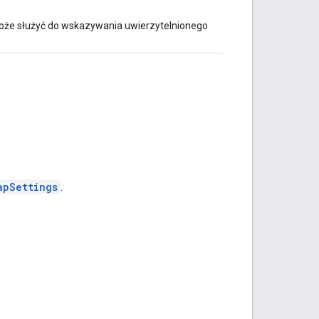
może służyć do wskazywania uwierzytelnionego
apSettings
.