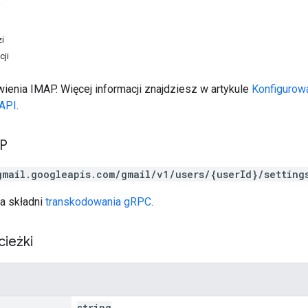
i
i
cji
wienia IMAP. Więcej informacji znajdziesz w artykule
Konfigurow
 API
.
TP
gmail.googleapis.com/gmail/v1/users/{userId}/setting
a składni
transkodowania gRPC
.
cieżki
string