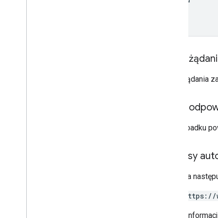
users
.
settings
.
filters
users
.
settings
.
forwarding
Addresses
users
.
settings
.
send
As
users
.
settings
.
send
As
.
smime
Info
users
.
threads
Treść żądan
Typy
Treść żądania z
Automatyczne przekazywanie dalej
Format
Ustawienia Imap
Treść odpow
Wewnętrzne
_
źródło
_
danych
Ustawienia języka
W przypadku po
Ustawienia pop
Ustawienia wakacyjne
Zakresy auto
Parametry zapytania
Biblioteki klienta
Wymaga następu
Limity wykorzystania
https://
Interfejs API Postmaster Tools
Więcej informac