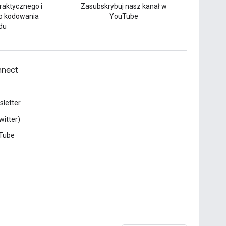
praktycznego i
Zasubskrybuj nasz kanał w
o kodowania
YouTube
du
nect
letter
witter)
Tube