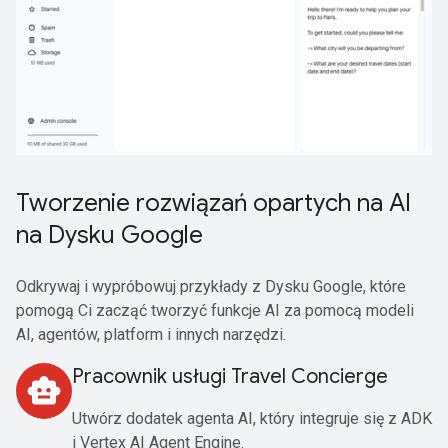
Tworzenie rozwiązań opartych na AI
na Dysku Google
Odkrywaj i wypróbowuj przykłady z Dysku Google, które
pomogą Ci zacząć tworzyć funkcje AI za pomocą modeli
AI, agentów, platform i innych narzędzi.
Pracownik usługi Travel Concierge
smart_toy
Utwórz dodatek agenta AI, który integruje się z ADK
i Vertex AI Agent Engine.