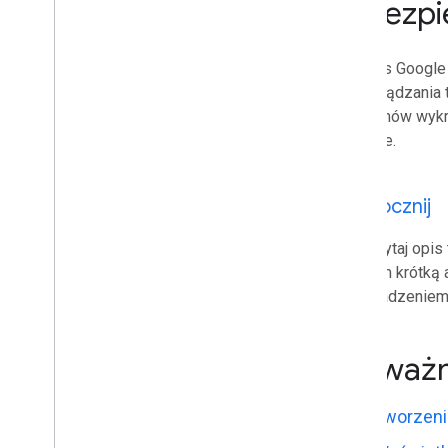
zabezpi
Aplikacje Google Workspace
Konsola administracyjna
Cloud Search
Interfejs Googl
Gmail
do zarządzania 
Google Calendar
problemów wykr
Google Chat
chmurze.
Google Classroom
Google Docs
Google Drive
Rozpocznij
Google Forms
Przeczytaj opis 
Google Keep
uruchom krótką a
Google Meet
wprowadzeniem
Google Sheets
Google Sites
Google Slides
Najważn
Lista zadań Google
Google Vault
Tworzeni
Subskrybowanie wydarzeń Google