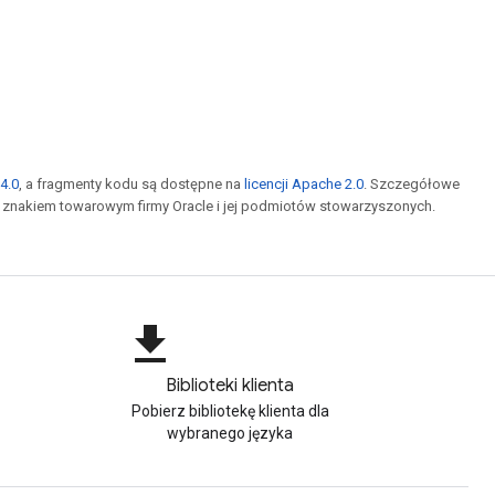
4.0
, a fragmenty kodu są dostępne na
licencji Apache 2.0
. Szczegółowe
m znakiem towarowym firmy Oracle i jej podmiotów stowarzyszonych.
file_download
Biblioteki klienta
Pobierz bibliotekę klienta dla
wybranego języka