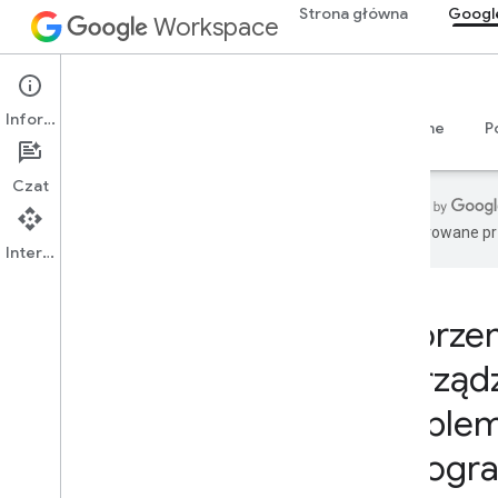
Strona główna
Googl
Workspace
Google Keep
Informacje
Przegląd
Przewodniki
Materiały referencyjne
P
Czat
wygenerowane prz
Interfejs API
Strona główna
Usługi dla deweloperów
Tworzen
Rozpocznij
i zarząd
Twórz z pomocą AI
Wypróbuj teraz
problem
Ujednolicony model Google
Workspace dla narzędzi agenta i
oprogr
interfejsów API