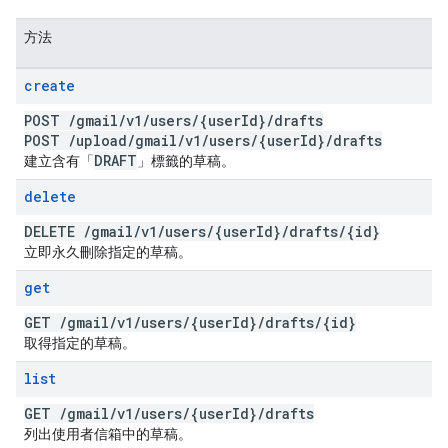
方法
create
POST
/
gmail
/
v1
/
users
/
{user
Id}
/
drafts
POST
/
upload
/
gmail
/
v1
/
users
/
{user
Id}
/
drafts
DRAFT
建立含有「
」標籤的草稿。
delete
DELETE
/
gmail
/
v1
/
users
/
{user
Id}
/
drafts
/
{id}
立即永久刪除指定的草稿。
get
GET
/
gmail
/
v1
/
users
/
{user
Id}
/
drafts
/
{id}
取得指定的草稿。
list
GET
/
gmail
/
v1
/
users
/
{user
Id}
/
drafts
列出使用者信箱中的草稿。