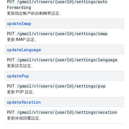
PUT
/
gmail
/
v1
/
users
/
{user
Id}
/
settings
/
auto
Forwarding
更新指定帳戶的自動轉寄設定。
update
Imap
PUT
/
gmail
/
v1
/
users
/
{user
Id}
/
settings
/
imap
更新 IMAP 設定。
update
Language
PUT
/
gmail
/
v1
/
users
/
{user
Id}
/
settings
/
language
更新語言設定。
update
Pop
PUT
/
gmail
/
v1
/
users
/
{user
Id}
/
settings
/
pop
更新 POP 設定。
update
Vacation
PUT
/
gmail
/
v1
/
users
/
{user
Id}
/
settings
/
vacation
更新休假回覆設定。