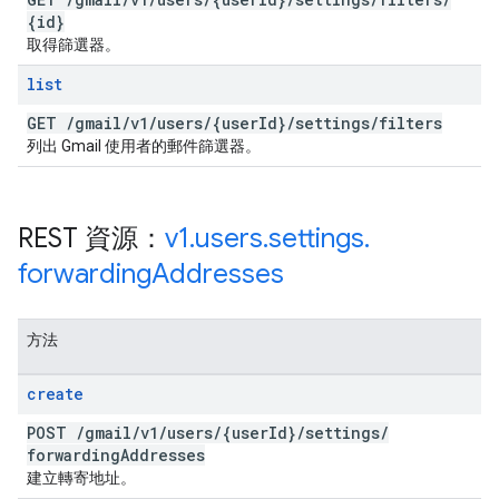
{id}
取得篩選器。
list
GET
/
gmail
/
v1
/
users
/
{user
Id}
/
settings
/
filters
列出 Gmail 使用者的郵件篩選器。
REST 資源：
v1
.
users
.
settings
.
forwarding
Addresses
方法
create
POST
/
gmail
/
v1
/
users
/
{user
Id}
/
settings
/
forwarding
Addresses
建立轉寄地址。