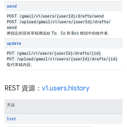
send
POST
/
gmail
/
v1
/
users
/
{user
Id}
/
drafts
/
send
POST
/
upload
/
gmail
/
v1
/
users
/
{user
Id}
/
drafts
/
send
To
Cc
Bcc
將指定的現有草稿傳送給
、
和
標頭中的收件者。
update
PUT
/
gmail
/
v1
/
users
/
{user
Id}
/
drafts
/
{id}
PUT
/
upload
/
gmail
/
v1
/
users
/
{user
Id}
/
drafts
/
{id}
取代草稿內容。
REST 資源：
v1
.
users
.
history
方法
list