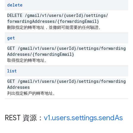
delete
DELETE
/
gmail
/
v1
/
users
/
{user
Id}
/
settings
/
forwarding
Addresses
/
{forwarding
Email}
刪除指定的轉寄地址，並撤銷可能需要的任何驗證。
get
GET
/
gmail
/
v1
/
users
/
{user
Id}
/
settings
/
forwarding
Addresses
/
{forwarding
Email}
取得指定的轉寄地址。
list
GET
/
gmail
/
v1
/
users
/
{user
Id}
/
settings
/
forwarding
Addresses
列出指定帳戶的轉寄地址。
REST 資源：
v1
.
users
.
settings
.
send
As