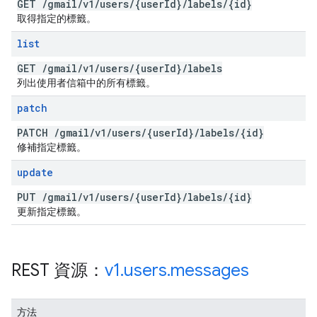
GET
/
gmail
/
v1
/
users
/
{user
Id}
/
labels
/
{id}
取得指定的標籤。
list
GET
/
gmail
/
v1
/
users
/
{user
Id}
/
labels
列出使用者信箱中的所有標籤。
patch
PATCH
/
gmail
/
v1
/
users
/
{user
Id}
/
labels
/
{id}
修補指定標籤。
update
PUT
/
gmail
/
v1
/
users
/
{user
Id}
/
labels
/
{id}
更新指定標籤。
REST 資源：
v1
.
users
.
messages
方法