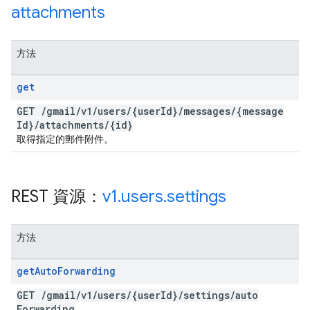
attachments
方法
get
GET
/
gmail
/
v1
/
users
/
{user
Id}
/
messages
/
{message
Id}
/
attachments
/
{id}
取得指定的郵件附件。
REST 資源：
v1
.
users
.
settings
方法
get
Auto
Forwarding
GET
/
gmail
/
v1
/
users
/
{user
Id}
/
settings
/
auto
Forwarding