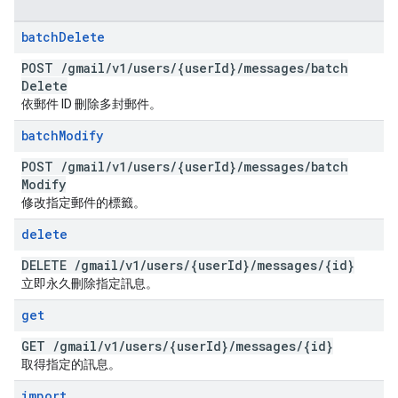
batch
Delete
POST
/
gmail
/
v1
/
users
/
{user
Id}
/
messages
/
batch
Delete
依郵件 ID 刪除多封郵件。
batch
Modify
POST
/
gmail
/
v1
/
users
/
{user
Id}
/
messages
/
batch
Modify
修改指定郵件的標籤。
delete
DELETE
/
gmail
/
v1
/
users
/
{user
Id}
/
messages
/
{id}
立即永久刪除指定訊息。
get
GET
/
gmail
/
v1
/
users
/
{user
Id}
/
messages
/
{id}
取得指定的訊息。
import