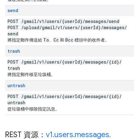
send
POST
/
gmail
/
v1
/
users
/
{user
Id}
/
messages
/
send
POST
/
upload
/
gmail
/
v1
/
users
/
{user
Id}
/
messages
/
send
To
Cc
Bcc
將指定郵件傳送給
、
和
標頭中的收件者。
trash
POST
/
gmail
/
v1
/
users
/
{user
Id}
/
messages
/
{id}
/
trash
將指定郵件移至垃圾桶。
untrash
POST
/
gmail
/
v1
/
users
/
{user
Id}
/
messages
/
{id}
/
untrash
從垃圾桶中移除指定訊息。
REST 資源：
v1
.
users
.
messages
.