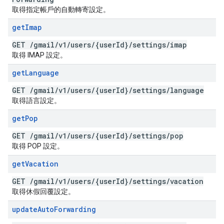
取得指定帳戶的自動轉寄設定。
get
Imap
GET
/
gmail
/
v1
/
users
/
{user
Id}
/
settings
/
imap
取得 IMAP 設定。
get
Language
GET
/
gmail
/
v1
/
users
/
{user
Id}
/
settings
/
language
取得語言設定。
get
Pop
GET
/
gmail
/
v1
/
users
/
{user
Id}
/
settings
/
pop
取得 POP 設定。
get
Vacation
GET
/
gmail
/
v1
/
users
/
{user
Id}
/
settings
/
vacation
取得休假回覆設定。
update
Auto
Forwarding