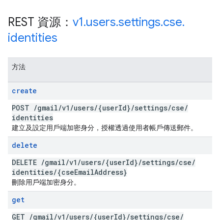
REST 資源：
v1
.
users
.
settings
.
cse
.
identities
方法
create
POST
/
gmail
/
v1
/
users
/
{user
Id}
/
settings
/
cse
/
identities
建立及設定用戶端加密身分，授權透過使用者帳戶傳送郵件。
delete
DELETE
/
gmail
/
v1
/
users
/
{user
Id}
/
settings
/
cse
/
identities
/
{cse
Email
Address}
刪除用戶端加密身分。
get
GET
/
gmail
/
v1
/
users
/
{user
Id}
/
settings
/
cse
/