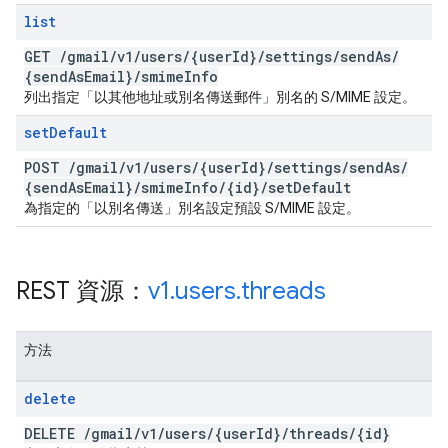
list
GET
/
gmail
/
v1
/
users
/
{user
Id}
/
settings
/
send
As
/
{send
As
Email}
/
smime
Info
列出指定「以其他地址或別名傳送郵件」別名的 S/MIME 設定。
set
Default
POST
/
gmail
/
v1
/
users
/
{user
Id}
/
settings
/
send
As
/
{send
As
Email}
/
smime
Info
/
{id}
/
set
Default
為指定的「以別名傳送」別名設定預設 S/MIME 設定。
REST 資源：
v1
.
users
.
threads
方法
delete
DELETE
/
gmail
/
v1
/
users
/
{user
Id}
/
threads
/
{id}