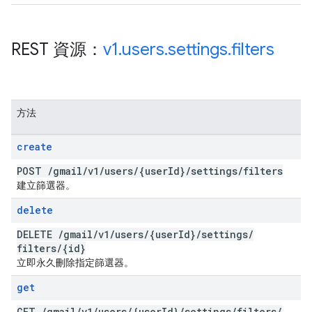
REST 資源：
v1
.
users
.
settings
.
filters
方法
create
POST
/
gmail
/
v1
/
users
/
{user
Id}
/
settings
/
filters
建立篩選器。
delete
DELETE
/
gmail
/
v1
/
users
/
{user
Id}
/
settings
/
filters
/
{id}
立即永久刪除指定篩選器。
get
GET
/
gmail
/
v1
/
users
/
{user
Id}
/
settings
/
filters
/