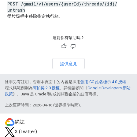
POST
/
gmail
/
v1
/
users
/
{user
Id}
/
threads
/
{id}
/
untrash
從垃圾桶中移除指定執行緒。
這對你有幫助嗎？
提供意見
除非另有註明，否則本頁面中的內容是採用
創用 CC 姓名標示 4.0 授權
，
程式碼範例則為
阿帕契 2.0 授權
。詳情請參閱《
Google Developers 網站
政策
》。Java 是 Oracle 和/或其關聯企業的註冊商標。
上次更新時間：2026-04-16 (世界標準時間)。
網誌
X (Twitter)