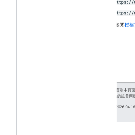
https://
動作
https://
訂單
預訂
詳情請參閱
授權
支援的格式
類型
電子郵件促銷
schema
.
org 提案
Android 內容供應程式
資源摘要
Gmail 合約
除非另有註明，否則本頁
和/或其關聯企業的註冊商
上次更新時間：2026-04-1