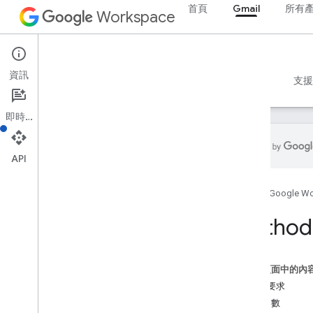
首頁
Gmail
所有
Workspace
Gmail
資訊
總覽
指南
參考資料
MCP 伺服器
範例
支援
即時通訊
API
Gmail API
首頁
Google W
第 1 版
資源摘要
Method:
REST 資源
位使用者
這個頁面中的內
users
.
drafts 使用者
HTTP 要求
總覽
路徑參數
建立