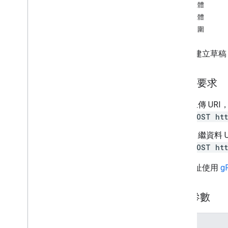
要求主體
刪除
回應主體
獲得
授權範圍
清單
傳送
系統會建立草稿
update
users
.
history
users
.
labels
HTTP 要求
users
.
messages
上傳 UR
users
.
messages
.
attachments
POST htt
users
.
settings
users
.
settings
.
cse
.
identities
中繼資料 
users
.
settings
.
cse
.
keypairs
POST htt
users
.
settings
.
delegates
users
.
settings
.
filters
這個網址使用
g
users
.
settings
.
forwarding
Address
users
.
settings
.
send
As
路徑參數
users
.
settings
.
send
As
.
smime
Info
users
.
threads
參數