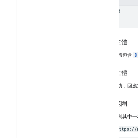
類型
user
Id
自動轉寄
格式
Imap 設定
內部日期來源
語言設定
要求主體
彈出式設定
要求主體包含
D
休假設定
查詢參數
用戶端程式庫
回應主體
用量限制
如果成功，回應
郵件管理員工具 API
v2
授權範圍
v2beta
第 1 版
需要下列其中一種 
https://
Email Markup
標記類型