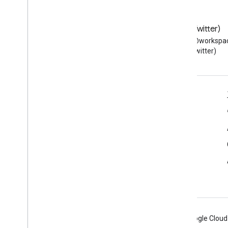
網誌
X (Twitter)
閱讀 Google Workspace 開發
在 X 上追蹤 @workspac
人員網誌
(Twitter)
適用於開發人員的 Google Workspace
平台總覽
開發人員產品
版本資訊
開發人員支援服務
服務條款
Android
Chrome
Firebase
Google Cloud