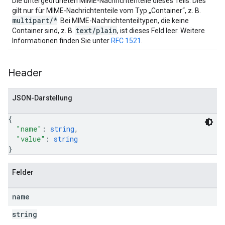
Die untergeordneten MIME-Nachrichtenteile dieses Teils. Dies
gilt nur für MIME-Nachrichtenteile vom Typ „Container“, z. B.
multipart/*
. Bei MIME-Nachrichtenteiltypen, die keine
text/plain
Container sind, z. B.
, ist dieses Feld leer. Weitere
Informationen finden Sie unter
RFC 1521
.
Header
JSON-Darstellung
{
"name"
: 
string
,
"value"
: 
string
}
Felder
name
string