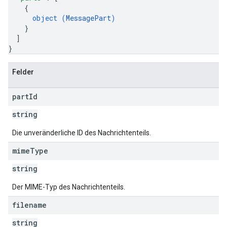
{
object (
MessagePart
)
}
]
}
Felder
part
Id
string
Die unveränderliche ID des Nachrichtenteils.
mime
Type
string
Der MIME-Typ des Nachrichtenteils.
filename
string