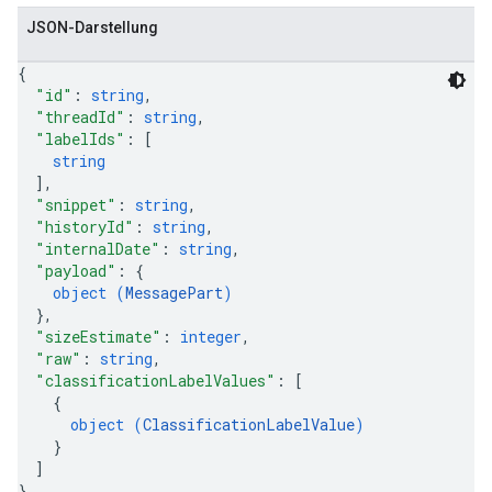
JSON-Darstellung
{
"id"
: 
string
,
"threadId"
: 
string
,
"labelIds"
: 
[
string
]
,
"snippet"
: 
string
,
"historyId"
: 
string
,
"internalDate"
: 
string
,
"payload"
: 
{
object (
MessagePart
)
}
,
"sizeEstimate"
: 
integer
,
"raw"
: 
string
,
"classificationLabelValues"
: 
[
{
object (
ClassificationLabelValue
)
}
]
}