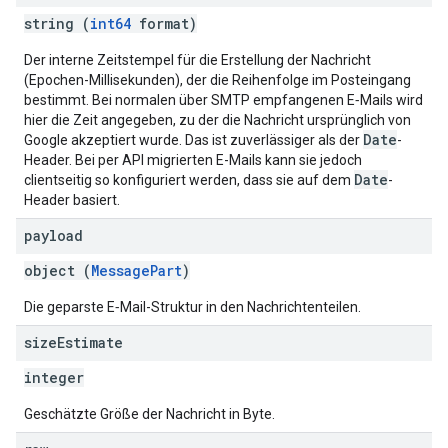
string (
int64
format)
Der interne Zeitstempel für die Erstellung der Nachricht
(Epochen-Millisekunden), der die Reihenfolge im Posteingang
bestimmt. Bei normalen über SMTP empfangenen E‑Mails wird
hier die Zeit angegeben, zu der die Nachricht ursprünglich von
Date
Google akzeptiert wurde. Das ist zuverlässiger als der
-
Header. Bei per API migrierten E-Mails kann sie jedoch
Date
clientseitig so konfiguriert werden, dass sie auf dem
-
Header basiert.
payload
object (
MessagePart
)
Die geparste E‑Mail-Struktur in den Nachrichtenteilen.
size
Estimate
integer
Geschätzte Größe der Nachricht in Byte.