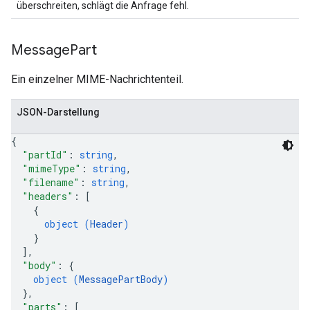
überschreiten, schlägt die Anfrage fehl.
Message
Part
Ein einzelner MIME-Nachrichtenteil.
JSON-Darstellung
{
"partId"
: 
string
,
"mimeType"
: 
string
,
"filename"
: 
string
,
"headers"
: 
[
{
object (
Header
)
}
]
,
"body"
: 
{
object (
MessagePartBody
)
}
,
"parts"
: 
[