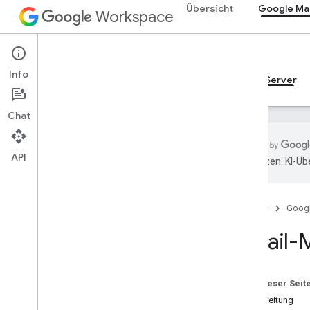
Übersicht
Google Mai
Workspace
Gmail
Info
Übersicht
Leitfäden
Referenzen
MCP-Server
Chat
API
übersetzen. KI-Üb
Leitfäden
Gmail-MCP-Server konfigurieren
Startseite
Goog
MCP-Referenz
Gmail-M
Übersicht
Tools
Auf dieser Seit
Vorbereitung