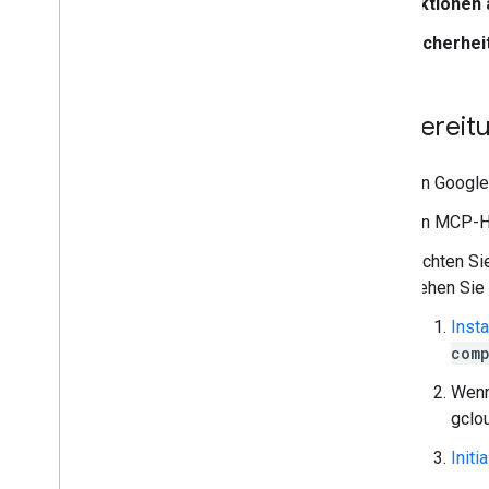
Aktionen 
Sicherhei
Vorbereit
Ein Google
Ein MCP-H
Richten Si
Gehen Sie 
Insta
com
Wenn 
gclo
Initi