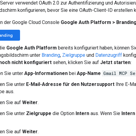
erver verwendet OAuth 2.0 zur Authentifizierung und Autorisie
chirm konfigurieren, bevor Sie eine OAuth-Client-ID erstellen 
in der Google Cloud Console
Google Auth Platform
>
Brandin
anding
die
Google Auth Platform
bereits konfiguriert haben, können Si
gsbildschirm unter
Branding
,
Zielgruppe
und
Datenzugriff
konfig
noch nicht konfiguriert
sehen, klicken Sie auf
Jetzt starten
:
n Sie unter
App-Informationen
bei
App-Name
Gmail MCP Se
en Sie unter
E-Mail-Adresse für den Nutzersupport
Ihre E-Ma
pe aus.
ken Sie auf
Weiter
.
en Sie unter
Zielgruppe
die Option
Intern
aus. Wenn Sie
Intern
ken Sie auf
Weiter
.