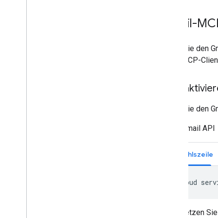
Gmail-MCP
Wenn Sie den Gm
Ihren MCP-Client
APIs aktivie
Wenn Sie den Gm
Gmail API
Befehlszeile
gcloud
serv
Ersetzen Si