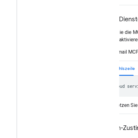
MCP-Dienste
Damit Sie die M
Projekt aktiviere
Gmail MCP
Befehlszeile
gcloud
serv
Ersetzen Si
OAuth-Zusti