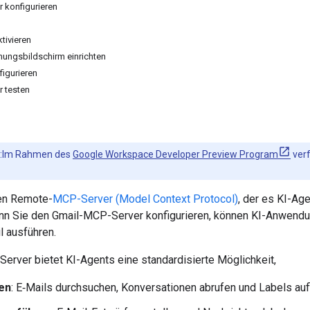
 konfigurieren
tivieren
ungsbildschirm einrichten
figurieren
 testen
:Im Rahmen des
Google Workspace Developer Preview Program
verf
nen Remote-
MCP-Server (Model Context Protocol)
, der es KI-Ag
enn Sie den Gmail-MCP-Server konfigurieren, können KI-Anwendu
l ausführen.
erver bietet KI-Agents eine standardisierte Möglichkeit,
en
: E‑Mails durchsuchen, Konversationen abrufen und Labels aufl