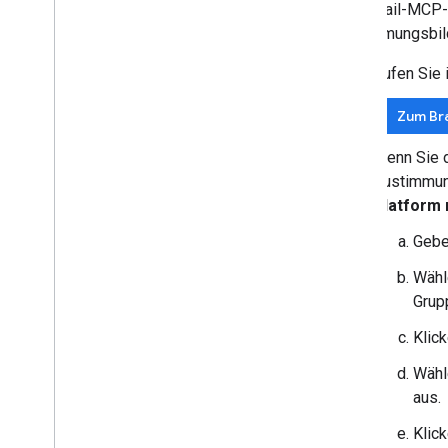
Der Gmail-MCP-S
Zustimmungsbilds
Rufen Sie 
Zum Br
Wenn Sie 
Zustimmun
Platform 
Gebe
Wähl
Grup
Klic
Wähl
aus.
Klic