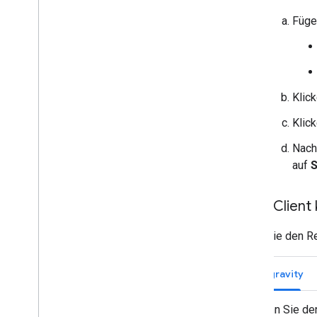
Füge
Klic
Klic
Nach
auf
S
MCP-Client 
Wenn Sie den Re
Antigravity
Wenn Sie den