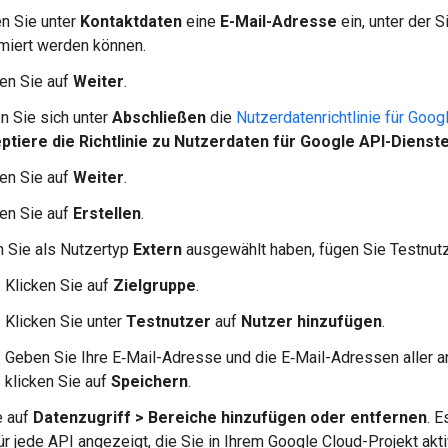
n Sie unter
Kontaktdaten
eine
E-Mail-Adresse
ein, unter der 
rmiert werden können.
ken Sie auf
Weiter
.
n Sie sich unter
Abschließen
die
Nutzerdatenrichtlinie für Goo
ptiere die Richtlinie zu Nutzerdaten für Google API-Dienst
ken Sie auf
Weiter
.
ken Sie auf
Erstellen
.
 Sie als Nutzertyp
Extern
ausgewählt haben, fügen Sie Testnutz
Klicken Sie auf
Zielgruppe
.
Klicken Sie unter
Testnutzer
auf
Nutzer hinzufügen
.
Geben Sie Ihre E‑Mail-Adresse und die E‑Mail-Adressen aller an
klicken Sie auf
Speichern
.
e auf
Datenzugriff
>
Bereiche hinzufügen oder entfernen
. E
ür jede API angezeigt, die Sie in Ihrem Google Cloud-Projekt akti