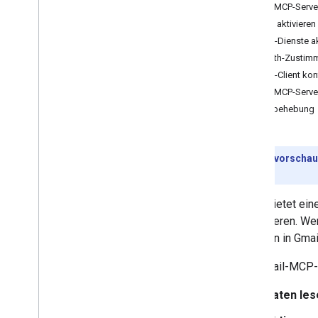
Gmail-MCP-Server
APIs aktivieren
MCP-Dienste ak
OAuth-Zustimm
MCP-Client kon
Gmail-MCP-Server
Fehlerbehebung
Entwicklervorschau
bietet.
Gmail bietet ei
interagieren. W
Aktionen in Gmai
Der Gmail-MCP-S
Daten les