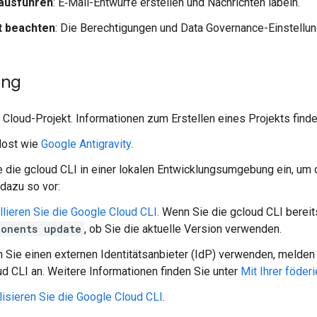
ausführen
: E‑Mail-Entwürfe erstellen und Nachrichten labeln.
t beachten
: Die Berechtigungen und Data Governance-Einstell
ung
 Cloud-Projekt. Informationen zum Erstellen eines Projekts find
ost wie
Google Antigravity
.
e die gcloud CLI in einer lokalen Entwicklungsumgebung ein, um 
dazu so vor:
llieren Sie die Google Cloud CLI.
Wenn Sie die gcloud CLI bereits
ponents update
, ob Sie die aktuelle Version verwenden.
Sie einen externen Identitätsanbieter (IdP) verwenden, melden Si
ud CLI an. Weitere Informationen finden Sie unter
Mit Ihrer föder
alisieren Sie die Google Cloud CLI
.