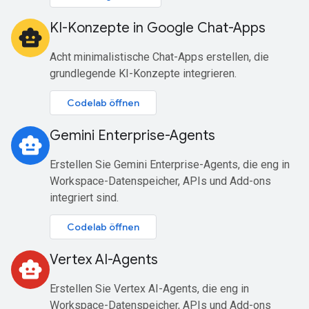
KI-Konzepte in Google Chat-Apps
smart_toy
Acht minimalistische Chat-Apps erstellen, die
grundlegende KI-Konzepte integrieren.
Codelab öffnen
Gemini Enterprise-Agents
smart_toy
Erstellen Sie Gemini Enterprise-Agents, die eng in
Workspace-Datenspeicher, APIs und Add-ons
integriert sind.
Codelab öffnen
Vertex AI-Agents
smart_toy
Erstellen Sie Vertex AI-Agents, die eng in
Workspace-Datenspeicher, APIs und Add-ons