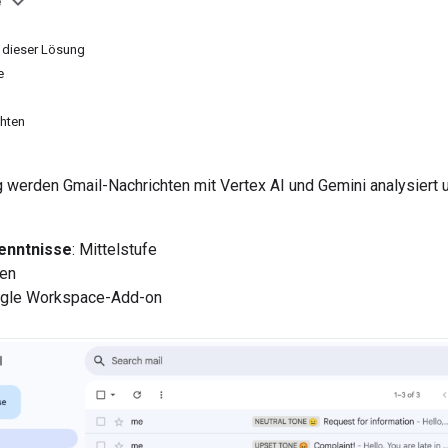
e
 dieser Lösung
e
hten
g werden Gmail-Nachrichten mit Vertex AI und Gemini analysiert 
enntnisse
: Mittelstufe
ten
ogle Workspace-Add-on