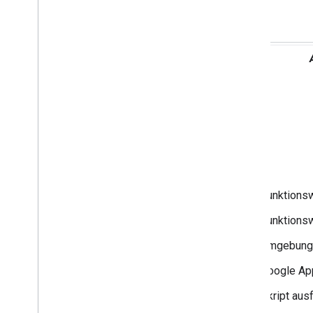
Ziele
Funktions
Funktionsw
Umgebung 
Google App
Skript aus