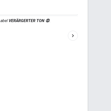
Label
VERÄRGERTER TON 😡
.