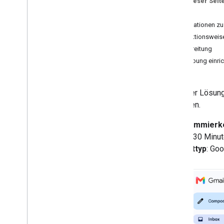
Auf dieser Seit
Gemini Enterprise-Agents in Google
Workspace einbinden
Ziele
Vertex AI-Agents in Google
Informationen zu
Workspace einbinden
Funktionsweis
Projekte in Chatbereichen verwalten
Vorbereitung
Reisen mit einem KI‑Agenten planen
,
Umgebung einric
auf den in Google Workspace
zugegriffen werden kann
Auf Vorfälle reagieren
(Nutzerauthentifizierung)
In dieser Lösun
Vorschaulinks von Google Books
versehen.
Makros kopieren
Programmierk
Details zu Teammitgliedern abrufen
Dauer
: 30 Minu
Besprechungen in Chatbereichen
planen
Projekttyp
: Go
Text übersetzen
Editor-Add-ons
Daten in Google Tabellen bereinigen
Fortschrittsanzeige in Google
Präsentationen einblenden