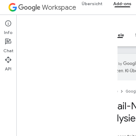
Übersicht
Add-ons
Workspace
Add-ons
Info
Übersicht
Leitfäden
Referenzen
Beispiele
Chat
API
übersetzen. KI-Üb
Übersicht
Startseite
Goog
Google Workspace-Add-ons
Codelab zu KI-Konzepten in Google
Gmail-N
Chat-Apps
Gmail-Nachrichten mit Gemini
analysie
analysieren und labeln
Fragen mit KI in Chatbereichen
beantworten