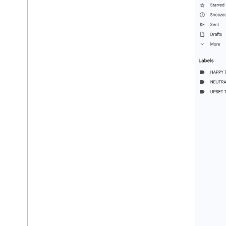
Node
.
js-Codelab
Lernressourcen
Git
Hub-Codebeispiele
Git
Hub-OAuth 2
.
0 Apps Script-
Bibliothek