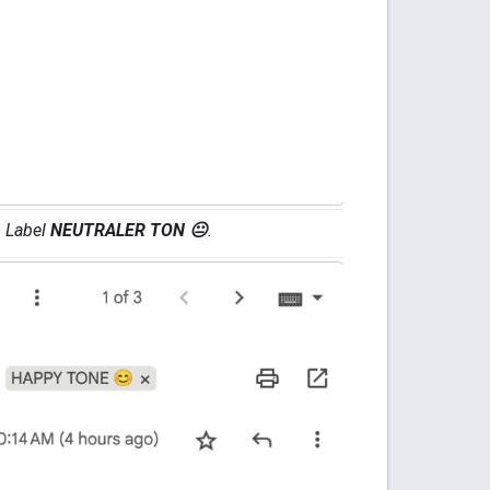
m Label
NEUTRALER TON 😐
.