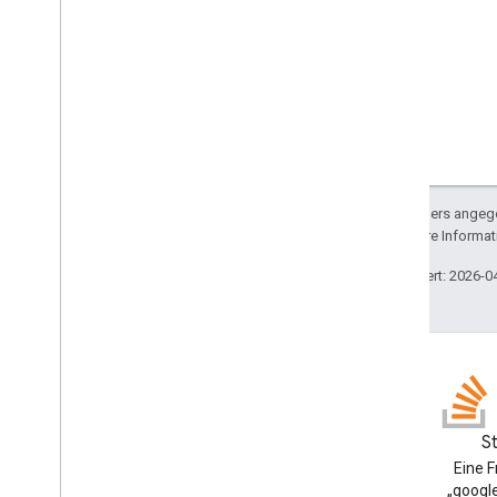
Sofern nicht anders angege
lizenziert. Weitere Informa
Zuletzt aktualisiert: 2026-0
Blog
S
Google Workspace
Eine 
Developers-Blog lesen
„google