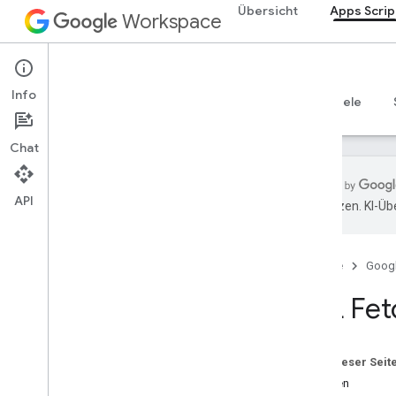
Übersicht
Apps Scrip
Workspace
Apps Script
Info
Übersicht
Leitfäden
Referenzen
Beispiele
Chat
API
übersetzen. KI-Üb
Übersicht
Startseite
Goog
Google Workspace-Dienste
Admin-Konsole
URL Fet
Calendar
Chat
Dokumentation
Auf dieser Seit
Drive
Klassen