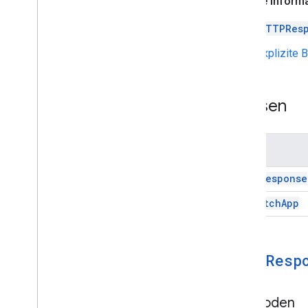
Weitere Inform
URL-Abruf
Übersicht
HTTPRes
URL-Abruf-App
Explizite 
Classes
HTTPResponse
Nutzerfreundlichkeit und Optimierung
Klassen
von Daten
HTML-Inhalte
Skriptausführung &Informationen
Name
Skriptprojektressourcen
HTTPResponse
Trigger und Ereignisse für die
Url
Fetch
App
Automatisierung
Manifest
Kontingente und Limits
HTTPResp
Google Workspace-Add-ons
Dienste
Methoden
Manifest