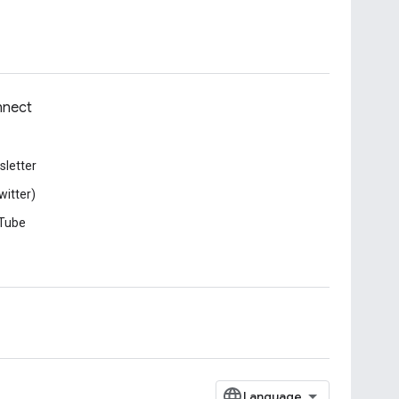
nect
letter
witter)
Tube