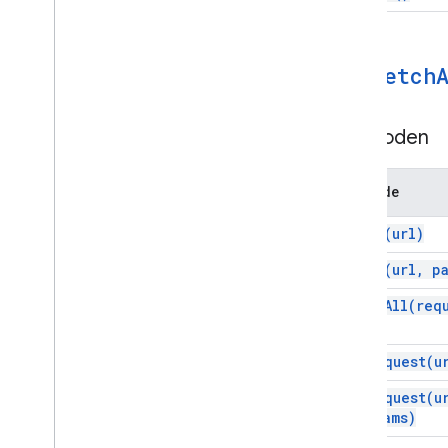
Url
Fetch
Methoden
Methode
fetch(
url)
fetch(
url
,
pa
fetch
All(
req
get
Request(
u
get
Request(
u
params)