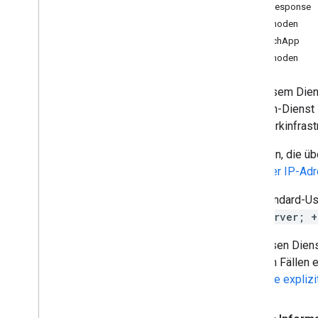
Formulare
HTTPResponse
Google Mail
Methoden
Tabellen
UrlFetchApp
Präsentationen
Methoden
Arbeitsbereich
Mehr
.
.
.
Mit diesem Dien
UrlFetch-Dienst
Weitere Google-Dienste
Netzwerkinfrastr
Google Analytics
Anfragen, die ü
Google Maps
Liste der IP-Ad
Google Translate
Vertex AI
Der Standard-Us
You
Tube
beanserver; +
Mehr
.
.
.
Für diesen Diens
Energieversorger
meisten Fällen e
API- und Datenbankverbindungen
Bereiche explizi
Big
Query
JDBC