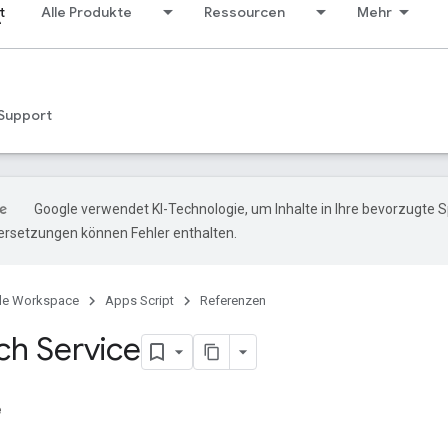
t
Alle Produkte
Ressourcen
Mehr
Support
Google verwendet KI-Technologie, um Inhalte in Ihre bevorzugte 
ersetzungen können Fehler enthalten.
le Workspace
Apps Script
Referenzen
ch Service
e