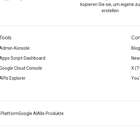
kopieren Sie sie, um eigene zu
erstellen
Tools
Con
Admin-Konsole
Blog
Apps Script-Dashboard
News
Google Cloud Console
X (T
APIs Explorer
You
 Platform
Google AI
Alle Produkte