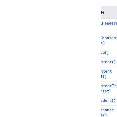
Add-ons API
Methode
Apps Script API
v1
get
All
Header
Clientbibliotheken
get
As(
conten
Type)
get
Blob(
)
get
Content(
)
get
Content
Text(
)
get
Content
Te
charset)
get
Headers(
)
get
Response
Code(
)