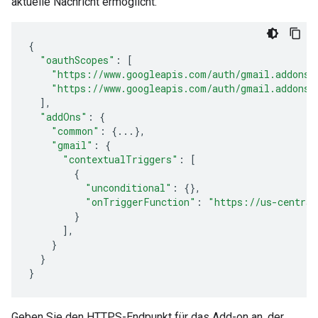
aktuelle Nachricht ermöglicht.
{
"oauthScopes"
:
[
"https://www.googleapis.com/auth/gmail.addons.
"https://www.googleapis.com/auth/gmail.addons.
],
"addOns"
:
{
"common"
:
{
...
},
"gmail"
:
{
"contextualTriggers"
:
[
{
"unconditional"
:
{},
"onTriggerFunction"
:
"https://us-central
}
],
}
}
}
Geben Sie den HTTPS-Endpunkt für das Add-on an, der