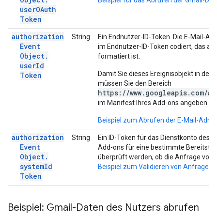
Beispiel für das Abrufen der Gmail-Dat
user
OAuth
Token
authorization
String
Ein Endnutzer-ID-Token. Die E-Mail-Adr
Event
im Endnutzer-ID-Token codiert, das als
Object
.
formatiert ist.
user
Id
Damit Sie dieses Ereignisobjekt in der 
Token
müssen Sie den Bereich
https://www.googleapis.com/au
im Manifest Ihres Add-ons angeben.
Beispiel zum Abrufen der E-Mail-Adres
authorization
String
Ein ID-Token für das Dienstkonto des 
Event
Add-ons für eine bestimmte Bereitstel
Object
.
überprüft werden, ob die Anfrage von
system
Id
Beispiel zum Validieren von Anfragen 
Token
Beispiel: Gmail-Daten des Nutzers abrufen