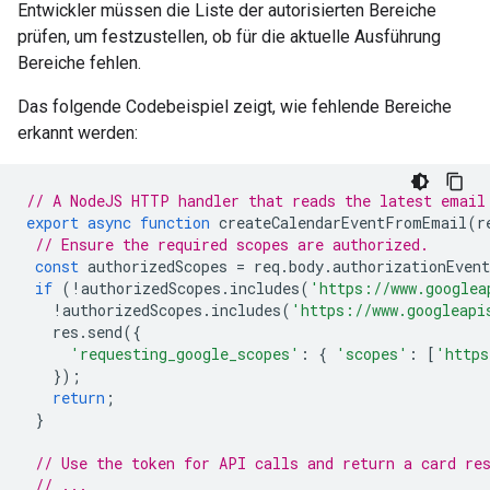
Entwickler müssen die Liste der autorisierten Bereiche
prüfen, um festzustellen, ob für die aktuelle Ausführung
Bereiche fehlen.
Das folgende Codebeispiel zeigt, wie fehlende Bereiche
erkannt werden:
// A NodeJS HTTP handler that reads the latest email
export
async
function
createCalendarEventFromEmail
(
r
// Ensure the required scopes are authorized.
const
authorizedScopes
=
req
.
body
.
authorizationEven
if
(
!
authorizedScopes
.
includes
(
'https://www.googlea
!
authorizedScopes
.
includes
(
'https://www.googleapi
res
.
send
({
'requesting_google_scopes'
:
{
'scopes'
:
[
'https
});
return
;
}
// Use the token for API calls and return a card re
// ...