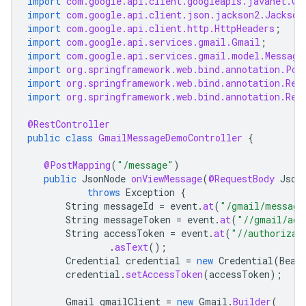
import
com.google.api.client.googleapis.javanet.Go
import
com.google.api.client.json.jackson2.Jackson
import
com.google.api.client.http.HttpHeaders
;
import
com.google.api.services.gmail.Gmail
;
import
com.google.api.services.gmail.model.Message
import
org.springframework.web.bind.annotation.Pos
import
org.springframework.web.bind.annotation.Req
import
org.springframework.web.bind.annotation.Res
@RestController
public
class
GmailMessageDemoController
{
@PostMapping
(
"/message"
)
public
JsonNode
onViewMessage
(
@RequestBody
Json
throws
Exception
{
String
messageId
=
event
.
at
(
"/gmail/message
String
messageToken
=
event
.
at
(
"//gmail/acc
String
accessToken
=
event
.
at
(
"//authorizat
.
asText
();
Credential
credential
=
new
Credential
(
Bear
credential
.
setAccessToken
(
accessToken
);
Gmail
gmailClient
=
new
Gmail
.
Builder
(