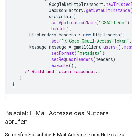
GoogleNetHttpTransport
.
newTrustedTr
JacksonFactory
.
getDefaultInstance
()
credential
)
.
setApplicationName
(
"GSAO Demo"
)
.
build
();
HttpHeaders
headers
=
new
HttpHeaders
()
.
set
(
"X-Goog-Gmail-Access-Token"
,
m
Message
message
=
gmailClient
.
users
().
messa
.
setFormat
(
"metadata"
)
.
setRequestHeaders
(
headers
)
.
execute
();
// Build and return response...
}
}
Beispiel: E-Mail-Adresse des Nutzers
abrufen
So greifen Sie auf die E‑Mail-Adresse eines Nutzers zu: