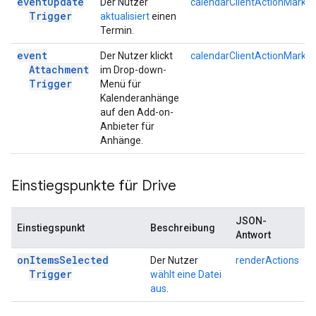
event
Update
Der Nutzer
calendarClientActionMarku
Trigger
aktualisiert
einen
Termin.
event
Der Nutzer klickt
calendarClientActionMarku
Attachment
im Drop-down-
Trigger
Menü für
Kalenderanhänge
auf den Add-on-
Anbieter für
Anhänge.
Einstiegspunkte für Drive
JSON-
Einstiegspunkt
Beschreibung
Antwort
on
Items
Selected
Der Nutzer
renderActions
Trigger
wählt eine Datei
aus
.