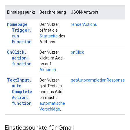
Einstiegspunkt
Beschreibung
JSON-Antwort
homepage
Der Nutzer
renderActions
Trigger
.
öffnet die
run
Startseite
des
Function
Add-ons.
On
Click
.
Der Nutzer
onClick
action
.
klickt im Add-
function
on auf
Aktionen
.
Text
Input
.
Der Nutzer
getAutocompletionResponse
auto
gibt Text ein
Complete
und das Add-
Action
.
on macht
function
automatische
Vorschläge
.
Einstiegspunkte für Gmail