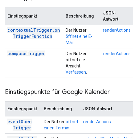
JSON-
Einstiegspunkt
Beschreibung
Antwort
contextual
Trigger
.
on
Der Nutzer
renderActions
Trigger
Function
öffnet eine E-
Mail
.
compose
Trigger
Der Nutzer
renderActions
öffnet die
Ansicht
Verfassen
.
Einstiegspunkte für Google Kalender
Einstiegspunkt
Beschreibung
JSON-Antwort
event
Open
Der Nutzer
öffnet
renderActions
Trigger
einen Termin
.