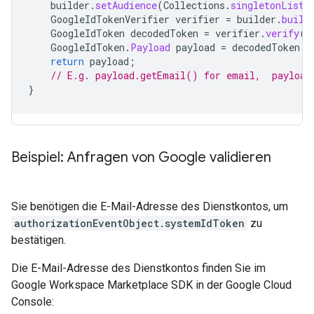
builder
.
setAudience
(
Collections
.
singletonList
(
GoogleIdTokenVerifier
verifier
=
builder
.
build
GoogleIdToken
decodedToken
=
verifier
.
verify
(
i
GoogleIdToken
.
Payload
payload
=
decodedToken
.
g
return
payload
;
// E.g. payload.getEmail() for email,  payload
}
Beispiel: Anfragen von Google validieren
Sie benötigen die E-Mail-Adresse des Dienstkontos, um
authorizationEventObject.systemIdToken
zu
bestätigen.
Die E-Mail-Adresse des Dienstkontos finden Sie im
Google Workspace Marketplace SDK in der Google Cloud
Console: