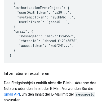
  },

  "authorizationEventObject": {

    "userOAuthToken": "ya29...",

    "systemIdToken": "eyJhbGc...",

    "userIdToken": "jaaa45...",

  },

  "gmail": {

     "messageId": "msg-f:1234567",

     "threadId": "thread-f:2345678",

     "accessToken": "xedf241...",

  },

}
Informationen extrahieren
Das Ereignisobjekt enthält nicht die E‑Mail-Adresse des
Nutzers oder den Inhalt der E‑Mail. Verwenden Sie die
Gmail API
, um den Inhalt der E‑Mail mit der
messageId
abzurufen.