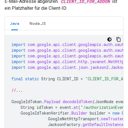
E-Mail-Adresse abgerufen.
CLIENT_ID_FOR_ADDON
ist
ein Platzhalter für die Client-ID:
Java
Node.JS
import
com.google.api.client.googleapis.auth.oauth
import
com.google.api.client.googleapis.auth.oauth
import
com.google.api.client.googleapis.auth.oauth
import
com.google.api.client.http.javanet.NetHttpT
import
com.google.api.client.json.jackson2.Jackson
final
static
String
CLIENT_ID
=
"CLIENT_ID_FOR_ADD
//...
GoogleIdToken
.
Payload
decodeIdToken
(
JsonNode
event
String
idToken
=
event
.
at
(
"/authorizationEvent
GoogleIdTokenVerifier
.
Builder
builder
=
new
Go
GoogleNetHttpTransport
.
newTrustedT
JacksonFactory
.
getDefaultInstance
(