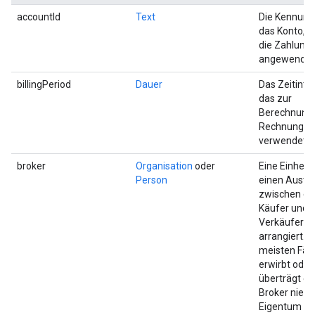
accountId
Text
Die Kennung
das Konto, a
die Zahlung
angewendet 
billingPeriod
Dauer
Das Zeitinter
das zur
Berechnung 
Rechnung
verwendet w
broker
Organisation
oder
Eine Einheit,
Person
einen Austa
zwischen e
Käufer und 
Verkäufer
arrangiert. I
meisten Fäll
erwirbt oder
überträgt ei
Broker niem
Eigentum an