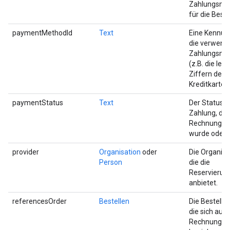
Zahlungsme
für die Beste
paymentMethodId
Text
Eine Kennun
die verwend
Zahlungsme
(z.B. die letz
Ziffern der
Kreditkarte).
paymentStatus
Text
Der Status d
Zahlung, d. h
Rechnung be
wurde oder n
provider
Organisation
oder
Die Organisa
Person
die die
Reservierun
anbietet.
referencesOrder
Bestellen
Die Bestellu
die sich auf 
Rechnung