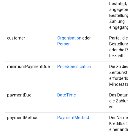
bestätigt, da
angegebene
Bestellung o
Zahlung
eingegangen 
customer
Organisation
oder
Partei, die di
Person
Bestellung a
oder die Re
bezahlt.
minimumPaymentDue
PriceSpecification
Die zu dies
Zeitpunkt
erforderlich
Mindestzahl
paymentDue
DateTime
Das Datum,
die Zahlung f
ist.
paymentMethod
PaymentMethod
Der Name de
Kreditkarte 
einer ander