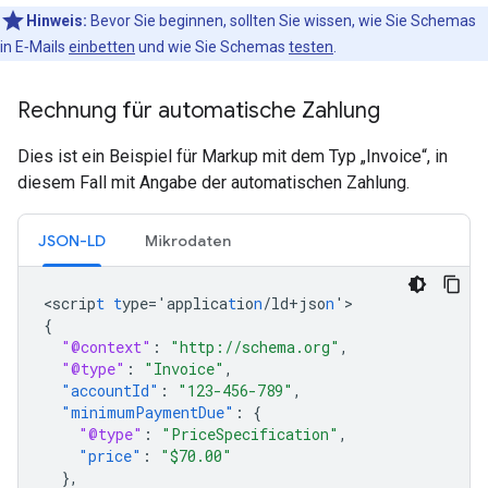
Hinweis:
Bevor Sie beginnen, sollten Sie wissen, wie Sie Schemas
in E‑Mails
einbetten
und wie Sie Schemas
testen
.
Rechnung für automatische Zahlung
Dies ist ein Beispiel für Markup mit dem Typ „Invoice“, in
diesem Fall mit Angabe der automatischen Zahlung.
JSON-LD
Mikrodaten
<
scrip
t
t
ype='applica
t
io
n
/ld+jso
n
'
{
"@context"
:
"http://schema.org"
,
"@type"
:
"Invoice"
,
"accountId"
:
"123-456-789"
,
"minimumPaymentDue"
:
{
"@type"
:
"PriceSpecification"
,
"price"
:
"$70.00"
},