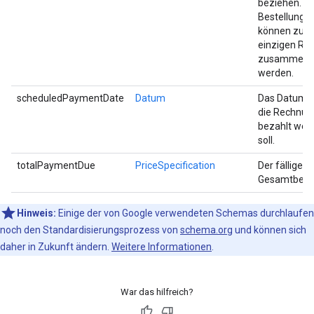
beziehen. M
Bestellunge
können zu e
einzigen Re
zusammeng
werden.
scheduledPaymentDate
Datum
Das Datum,
die Rechnun
bezahlt wer
soll.
totalPaymentDue
PriceSpecification
Der fällige
Gesamtbetr
Hinweis:
Einige der von Google verwendeten Schemas durchlaufen
noch den Standardisierungsprozess von
schema.org
und können sich
daher in Zukunft ändern.
Weitere Informationen
.
War das hilfreich?