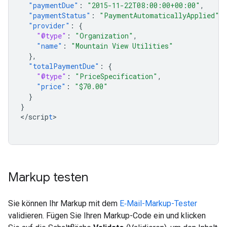
"paymentDue"
:
"2015-11-22T08:00:00+00:00"
,
"paymentStatus"
:
"PaymentAutomaticallyApplied"
,
"provider"
:
{
"@type"
:
"Organization"
,
"name"
:
"Mountain View Utilities"
},
"totalPaymentDue"
:
{
"@type"
:
"PriceSpecification"
,
"price"
:
"$70.00"
}
}
<
/scrip
t
>

Markup testen
Sie können Ihr Markup mit dem
E‑Mail-Markup-Tester
validieren. Fügen Sie Ihren Markup-Code ein und klicken