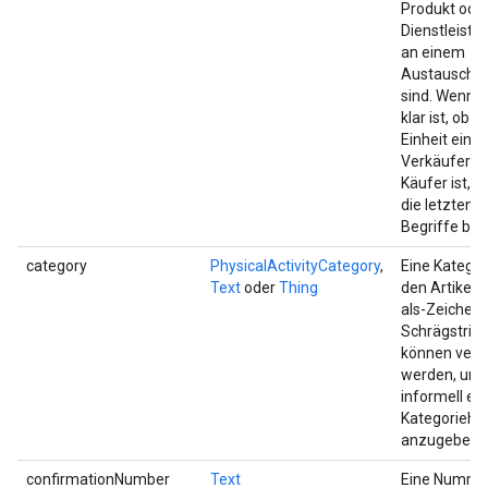
Produkt oder
Dienstleistun
an einem
Austausch be
sind. Wenn n
klar ist, ob e
Einheit ein B
Verkäufer o
Käufer ist, 
die letzten 
Begriffe bev
category
PhysicalActivityCategory
,
Eine Kategor
Text
oder
Thing
den Artikel. 
als-Zeichen 
Schrägstric
können ver
werden, um
informell ei
Kategoriehie
anzugeben.
confirmationNumber
Text
Eine Nummer