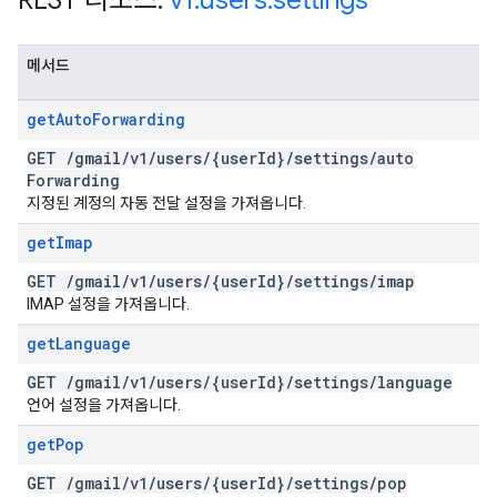
REST 리소스:
v1
.
users
.
settings
메서드
get
Auto
Forwarding
GET
/
gmail
/
v1
/
users
/
{user
Id}
/
settings
/
auto
Forwarding
지정된 계정의 자동 전달 설정을 가져옵니다.
get
Imap
GET
/
gmail
/
v1
/
users
/
{user
Id}
/
settings
/
imap
IMAP 설정을 가져옵니다.
get
Language
GET
/
gmail
/
v1
/
users
/
{user
Id}
/
settings
/
language
언어 설정을 가져옵니다.
get
Pop
GET
/
gmail
/
v1
/
users
/
{user
Id}
/
settings
/
pop