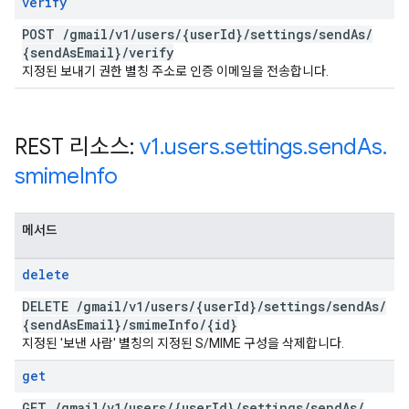
verify
POST
/
gmail
/
v1
/
users
/
{user
Id}
/
settings
/
send
As
/
{send
As
Email}
/
verify
지정된 보내기 권한 별칭 주소로 인증 이메일을 전송합니다.
REST 리소스:
v1
.
users
.
settings
.
send
As
.
smime
Info
메서드
delete
DELETE
/
gmail
/
v1
/
users
/
{user
Id}
/
settings
/
send
As
/
{send
As
Email}
/
smime
Info
/
{id}
지정된 '보낸 사람' 별칭의 지정된 S/MIME 구성을 삭제합니다.
get
GET
/
gmail
/
v1
/
users
/
{user
Id}
/
settings
/
send
As
/