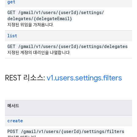
get
GET
/
gmail
/
v1
/
users
/
{user
Id}
/
settings
/
delegates
/
{delegate
Email}
지정된 위임을 가져옵니다.
list
GET
/
gmail
/
v1
/
users
/
{user
Id}
/
settings
/
delegates
지정된 계정의 대리인을 나열합니다.
REST 리소스:
v1
.
users
.
settings
.
filters
메서드
create
POST
/
gmail
/
v1
/
users
/
{user
Id}
/
settings
/
filters