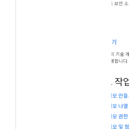
클라우드 보안 
관리 콘솔
다.
Cloud Search
Gmail
Google Calendar
Google Chat
Google Classroom
시작하기
Google Docs
Google Drive
이 제품의 기술 
Google Forms
앱을 실행합니다.
Google Keep
Google Meet
주요 작
Google Sheets
Google Sites
메모 만들
Google Slides
Google Tasks
메모 나열
Google Vault
메모 권한
Google Workspace 이벤트 구독
메모 및 