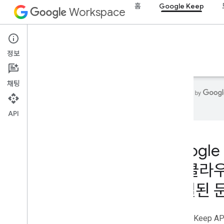
홈
Google Keep
Workspace
Google Keep
정보
개요
가이드
참조
지원
채팅
니다.
API
홈
개발자 제품
Googl
시작하기
리 클라
AI로 빌드
지금 사용해 보기
식별된 
Google Workspace 에이전트 도구 및 API
의 표준화된 모델
Google Keep
Google Workspace 앱