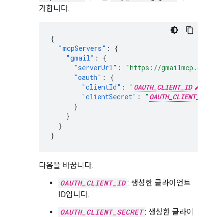
가합니다.
{
"mcpServers"
:
{
"gmail"
:
{
"serverUrl"
:
"https://gmailmcp.googl
"oauth"
:
{
"clientId"
:
"
OAUTH_CLIENT_ID
"
,
"clientSecret"
:
"
OAUTH_CLIENT_SECR
}
}
}
}
다음을 바꿉니다.
OAUTH_CLIENT_ID
: 생성한 클라이언트
ID입니다.
OAUTH_CLIENT_SECRET
: 생성한 클라이