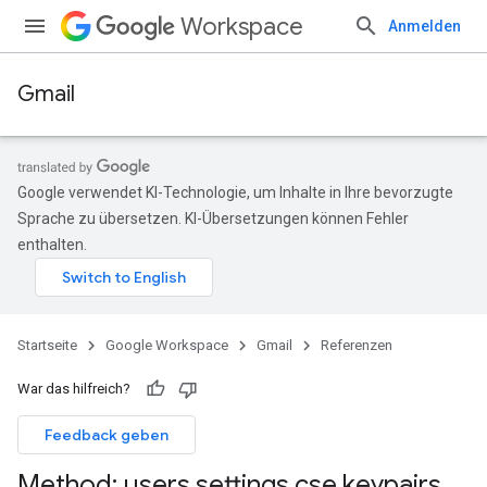
Workspace
Anmelden
Gmail
Google verwendet KI-Technologie, um Inhalte in Ihre bevorzugte
Sprache zu übersetzen. KI-Übersetzungen können Fehler
enthalten.
Startseite
Google Workspace
Gmail
Referenzen
War das hilfreich?
Feedback geben
Method: users
.
settings
.
cse
.
keypairs
.