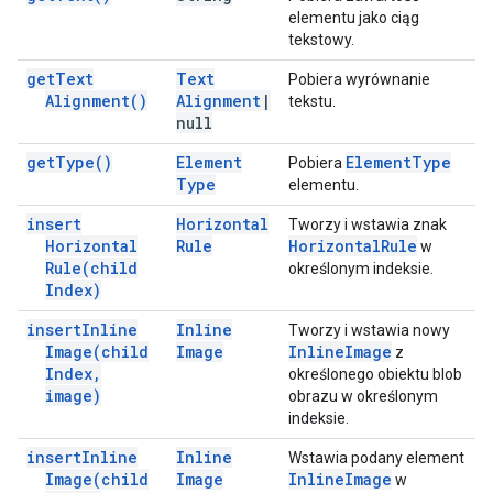
elementu jako ciąg
tekstowy.
get
Text
Text
Pobiera wyrównanie
Alignment(
)
Alignment
|
tekstu.
null
get
Type(
)
Element
Element
Type
Pobiera
Type
elementu.
insert
Horizontal
Tworzy i wstawia znak
Horizontal
Rule
Horizontal
Rule
w
Rule(
child
określonym indeksie.
Index)
insert
Inline
Inline
Tworzy i wstawia nowy
Image(
child
Image
Inline
Image
z
Index
,
określonego obiektu blob
image)
obrazu w określonym
indeksie.
insert
Inline
Inline
Wstawia podany element
Image(
child
Image
Inline
Image
w