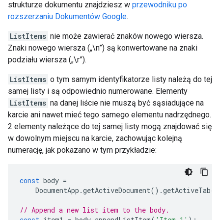
strukturze dokumentu znajdziesz w
przewodniku po
rozszerzaniu Dokumentów Google
.
ListItems
nie może zawierać znaków nowego wiersza.
Znaki nowego wiersza („\n”) są konwertowane na znaki
podziału wiersza („\r”).
ListItems
o tym samym identyfikatorze listy należą do tej
samej listy i są odpowiednio numerowane. Elementy
ListItems
na danej liście nie muszą być sąsiadujące na
karcie ani nawet mieć tego samego elementu nadrzędnego.
2 elementy należące do tej samej listy mogą znajdować się
w dowolnym miejscu na karcie, zachowując kolejną
numerację, jak pokazano w tym przykładzie:
const
body
=
DocumentApp
.
getActiveDocument
().
getActiveTab
()
// Append a new list item to the body.
const
item1
=
body
.
appendListItem
(
'Item 1'
);