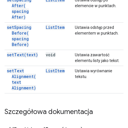
Ustawia odstęp po
After(
elemencie w punktach.
spacing
After)
set
Spacing
List
Item
Ustawia odstęp przed
Before(
elementem w punktach.
spacing
Before)
set
Text(
text)
void
Ustawia zawartość
elementu listy jako tekst.
set
Text
List
Item
Ustawia wyrównanie
Alignment(
tekstu.
text
Alignment)
Szczegółowa dokumentacja