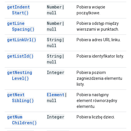
get
Indent
Number
|
Pobiera wcięcie
Start(
)
null
początkowe.
get
Line
Number
|
Pobiera odstęp między
Spacing(
)
null
wierszami w punktach.
get
Link
Url(
)
String
|
Pobiera adres URL linku.
null
get
List
Id(
)
String
|
Pobiera identyfikator listy.
null
get
Nesting
Integer
Pobiera poziom
Level(
)
zagnieżdżenia elementu
listy.
get
Next
Element
|
Pobiera następny
Sibling(
)
null
element równorzędny
elementu.
get
Num
Integer
Pobiera liczbę dzieci.
Children(
)