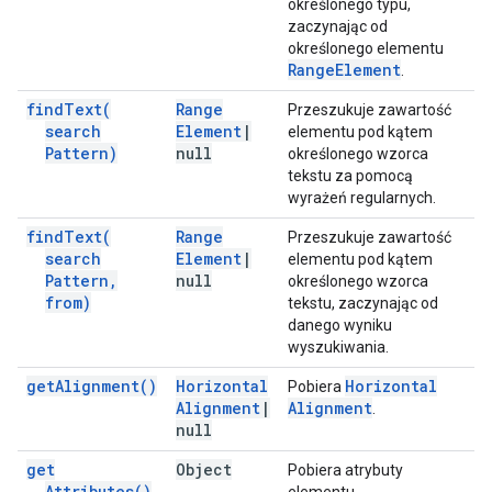
określonego typu,
zaczynając od
określonego elementu
Range
Element
.
find
Text(
Range
Przeszukuje zawartość
search
Element
|
elementu pod kątem
Pattern)
null
określonego wzorca
tekstu za pomocą
wyrażeń regularnych.
find
Text(
Range
Przeszukuje zawartość
search
Element
|
elementu pod kątem
Pattern
,
null
określonego wzorca
from)
tekstu, zaczynając od
danego wyniku
wyszukiwania.
get
Alignment(
)
Horizontal
Horizontal
Pobiera
Alignment
|
Alignment
.
null
get
Object
Pobiera atrybuty
Attributes(
)