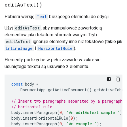
edit
As
Text(
)
Pobiera wersję
Text
bieżącego elementu do edycji.
Użyj
editAsText
, aby manipulować zawartością
elementów jako tekstem sformatowanym. Tryb
editAsText
ignoruje elementy inne niż tekstowe (takie jak
InlineImage
i
HorizontalRule
).
Elementy podrzędne w pełni zawarte w zakresie
usuniętego tekstu są usuwane z elementu.
const
body
=
DocumentApp
.
getActiveDocument
().
getActiveTab
()
// Insert two paragraphs separated by a paragraph c
// horizontal rule.
body
.
insertParagraph
(
0
,
'An editAsText sample.'
);
body
.
insertHorizontalRule
(
0
);
body
.
insertParagraph
(
0
,
'An example.'
);