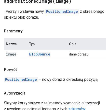
addPositionedImage(
image)
Tworzy i wstawia nowy
PositionedImage
z określonego
obiektu blob obrazu.
Parametry
Nazwa
Typ
Opis
image
Blob
Source
dane obrazu,
Powrót
PositionedImage
– nowy obraz z określoną pozycją.
Autoryzacja
Skrypty korzystające z tej metody wymagają autoryzacji
z użyciem co najmniej jednego z tych
zakresów
: