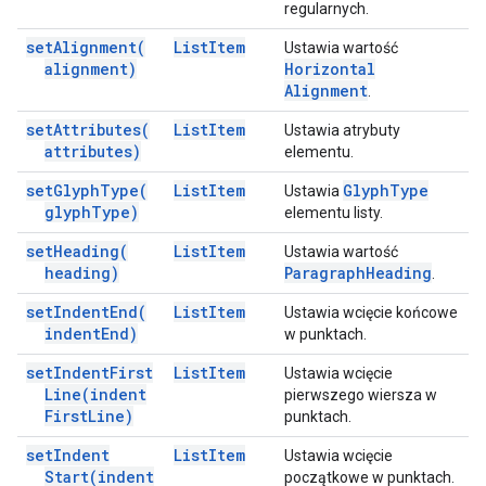
regularnych.
set
Alignment(
List
Item
Ustawia wartość
alignment)
Horizontal
Alignment
.
set
Attributes(
List
Item
Ustawia atrybuty
attributes)
elementu.
set
Glyph
Type(
List
Item
Glyph
Type
Ustawia
glyph
Type)
elementu listy.
set
Heading(
List
Item
Ustawia wartość
heading)
Paragraph
Heading
.
set
Indent
End(
List
Item
Ustawia wcięcie końcowe
indent
End)
w punktach.
set
Indent
First
List
Item
Ustawia wcięcie
Line(
indent
pierwszego wiersza w
First
Line)
punktach.
set
Indent
List
Item
Ustawia wcięcie
Start(
indent
początkowe w punktach.