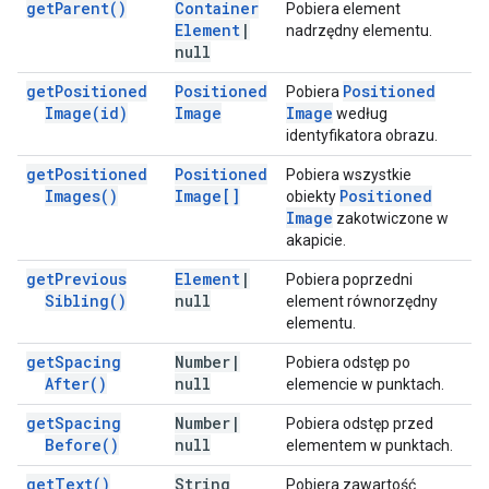
get
Parent(
)
Container
Pobiera element
Element
|
nadrzędny elementu.
null
get
Positioned
Positioned
Positioned
Pobiera
Image(
id)
Image
Image
według
identyfikatora obrazu.
get
Positioned
Positioned
Pobiera wszystkie
Images(
)
Image[]
Positioned
obiekty
Image
zakotwiczone w
akapicie.
get
Previous
Element
|
Pobiera poprzedni
Sibling(
)
null
element równorzędny
elementu.
get
Spacing
Number
|
Pobiera odstęp po
After(
)
null
elemencie w punktach.
get
Spacing
Number
|
Pobiera odstęp przed
Before(
)
null
elementem w punktach.
get
Text(
)
String
Pobiera zawartość