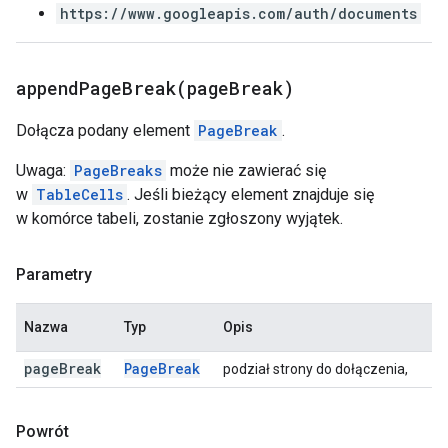
https://www.googleapis.com/auth/documents
appendPageBreak(
page
Break)
Dołącza podany element
PageBreak
.
Uwaga:
PageBreaks
może nie zawierać się
w
TableCells
. Jeśli bieżący element znajduje się
w komórce tabeli, zostanie zgłoszony wyjątek.
Parametry
Nazwa
Typ
Opis
page
Break
Page
Break
podział strony do dołączenia,
Powrót