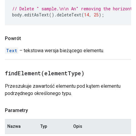
// Delete " sample.\n\n An" removing the horizonta
body
.
editAsText
().
deleteText
(
14
,
25
);
Powrót
Text
– tekstowa wersja bieżącego elementu.
findElement(
element
Type)
Przeszukuje zawartość elementu pod kątem elementu
podrzędnego określonego typu.
Parametry
Nazwa
Typ
Opis