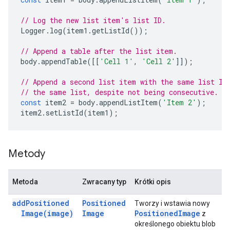
// Log the new list item's list ID.
Logger
.
log
(
item1
.
getListId
());
// Append a table after the list item.
body
.
appendTable
([[
'Cell 1'
,
'Cell 2'
]]);
// Append a second list item with the same list ID
// the same list, despite not being consecutive.
const
item2
=
body
.
appendListItem
(
'Item 2'
);
item2
.
setListId
(
item1
);
Metody
Metoda
Zwracany typ
Krótki opis
add
Positioned
Positioned
Tworzy i wstawia nowy
Image(
image)
Image
Positioned
Image
z
określonego obiektu blob