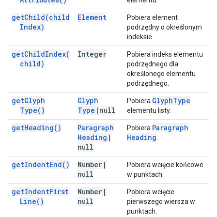
elementu.
get
Child(
child
Element
Pobiera element
Index)
podrzędny o określonym
indeksie.
get
Child
Index(
Integer
Pobiera indeks elementu
child)
podrzędnego dla
określonego elementu
podrzędnego.
get
Glyph
Glyph
Glyph
Type
Pobiera
Type(
)
Type
|
null
elementu listy.
get
Heading(
)
Paragraph
Paragraph
Pobiera
Heading
|
Heading
.
null
get
Indent
End(
)
Number
|
Pobiera wcięcie końcowe
null
w punktach.
get
Indent
First
Number
|
Pobiera wcięcie
Line(
)
null
pierwszego wiersza w
punktach.