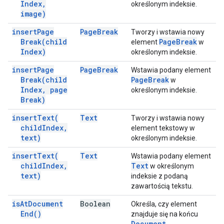
Index
,
określonym indeksie.
image)
insert
Page
Page
Break
Tworzy i wstawia nowy
Break(
child
Page
Break
element
w
Index)
określonym indeksie.
insert
Page
Page
Break
Wstawia podany element
Break(
child
Page
Break
w
Index
,
page
określonym indeksie.
Break)
insert
Text(
Text
Tworzy i wstawia nowy
child
Index
,
element tekstowy w
text)
określonym indeksie.
insert
Text(
Text
Wstawia podany element
child
Index
,
Text
w określonym
text)
indeksie z podaną
zawartością tekstu.
is
At
Document
Boolean
Określa, czy element
End(
)
znajduje się na końcu
Document