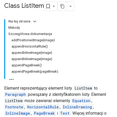
Class List
Item
Na tej stronie
Metody
Szczegółowa dokumentacja
addPositionedImage(image)
appendHorizontalRule()
appendInlineImage(image)
appendInlineImage(image)
appendPageBreak()
appendPageBreak(pageBreak)
Element reprezentujący element listy.
ListItem
to
Paragraph
powiązany z identyfikatorem listy. Element
ListItem
może zawierać elementy
Equation
,
Footnote
,
HorizontalRule
,
InlineDrawing
,
InlineImage
,
PageBreak
i
Text
. Więcej informacji o