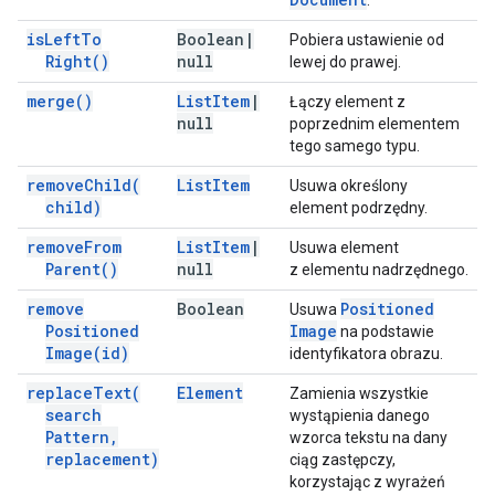
.
is
Left
To
Boolean
|
Pobiera ustawienie od
Right(
)
null
lewej do prawej.
merge(
)
List
Item
|
Łączy element z
null
poprzednim elementem
tego samego typu.
remove
Child(
List
Item
Usuwa określony
child)
element podrzędny.
remove
From
List
Item
|
Usuwa element
Parent(
)
null
z elementu nadrzędnego.
remove
Boolean
Positioned
Usuwa
Positioned
Image
na podstawie
Image(
id)
identyfikatora obrazu.
replace
Text(
Element
Zamienia wszystkie
search
wystąpienia danego
Pattern
,
wzorca tekstu na dany
replacement)
ciąg zastępczy,
korzystając z wyrażeń