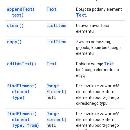
append
Text(
Text
Dołącza podany element
text)
Text
.
clear(
)
List
Item
Usuwa zawartość
elementu.
copy(
)
List
Item
Zwraca odłączoną,
głęboką kopię bieżącego
elementu.
edit
As
Text(
)
Text
Text
Pobiera wersję
bieżącego elementu do
edycji.
find
Element(
Range
Przeszukuje zawartość
element
Element
|
elementu pod kątem
Type)
null
elementu podrzędnego
określonego typu.
find
Element(
Range
Przeszukuje zawartość
element
Element
|
elementu pod kątem
Type
,
from)
null
elementu podrzędnego