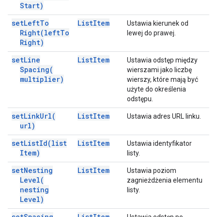
Start)
set
Left
To
List
Item
Ustawia kierunek od
Right(
left
To
lewej do prawej.
Right)
set
Line
List
Item
Ustawia odstęp między
Spacing(
wierszami jako liczbę
multiplier)
wierszy, które mają być
użyte do określenia
odstępu.
set
Link
Url(
List
Item
Ustawia adres URL linku.
url)
set
List
Id(
list
List
Item
Ustawia identyfikator
Item)
listy.
set
Nesting
List
Item
Ustawia poziom
Level(
zagnieżdżenia elementu
nesting
listy.
Level)
set
Spacing
List
Item