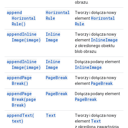
obrazu.
append
Horizontal
Tworzy i dołącza nowy
Horizontal
Rule
Horizontal
element
Rule(
)
Rule
.
append
Inline
Inline
Tworzy i dołącza nowy
Image(
image)
Image
Inline
Image
element
z określonego obiektu
blob obrazu.
append
Inline
Inline
Dołącza podany element
Image(
image)
Image
Inline
Image
.
append
Page
Page
Break
Tworzy i dołącza nowy
Break(
)
Page
Break
element
.
append
Page
Page
Break
Dołącza podany element
Break(
page
Page
Break
.
Break)
append
Text(
Text
Tworzy i dołącza nowy
text)
Text
element
z określoną zawartością.