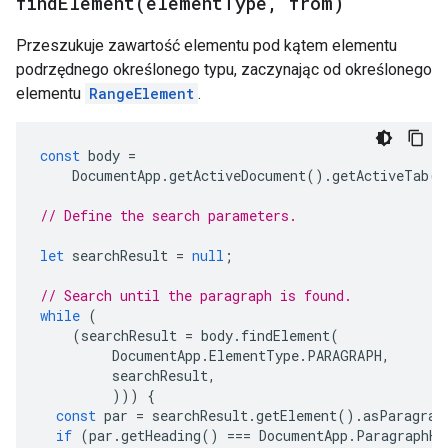
findElement(
element
Type
,
from)
Przeszukuje zawartość elementu pod kątem elementu
podrzędnego określonego typu, zaczynając od określonego
elementu
RangeElement
.
const
body
=
DocumentApp
.
getActiveDocument
().
getActiveTab
()
// Define the search parameters.
let
searchResult
=
null
;
// Search until the paragraph is found.
while
(
(
searchResult
=
body
.
findElement
(
DocumentApp
.
ElementType
.
PARAGRAPH
,
searchResult
,
)))
{
const
par
=
searchResult
.
getElement
().
asParagrap
if
(
par
.
getHeading
()
===
DocumentApp
.
ParagraphHe