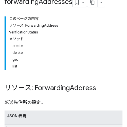
forwarding
Addresses
このページの内容
リソース: ForwardingAddress
VerificationStatus
メソッド
create
delete
get
list
リソース: Forwarding
Address
転送先住所の設定。
JSON 表現