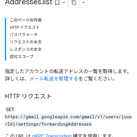
Addresses
.
list
このページの内容
HTTP リクエスト
パスパラメータ
リクエストの本文
レスポンスの本文
認可スコープ
指定したアカウントの転送アドレスの一覧を取得します。
詳しくは、
メール転送を管理する
をご覧ください。
HTTP リクエスト
GET
https://gmail.googleapis.com/gmail/v1/users/{use
rId}/settings/forwardingAddresses
この URL は
gRPC Transcoding
構文を使用します。