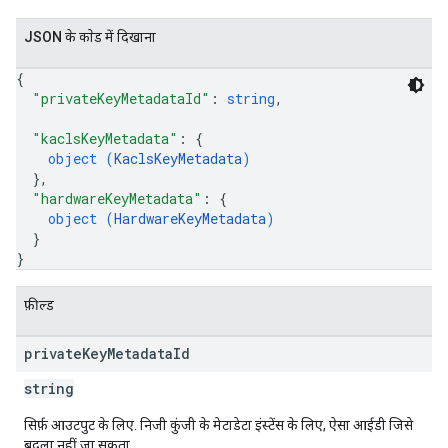
JSON के काेड में दिखाना
{
"privateKeyMetadataId"
: 
string
,
"kaclsKeyMetadata"
: 
{
object (
KaclsKeyMetadata
)
}
,
"hardwareKeyMetadata"
: 
{
object (
HardwareKeyMetadata
)
}
}
फ़ील्ड
private
Key
Metadata
Id
string
सिर्फ़ आउटपुट के लिए. निजी कुंजी के मेटाडेटा इंस्टेंस के लिए, ऐसा आईडी जिसे
बदला नहीं जा सकता.