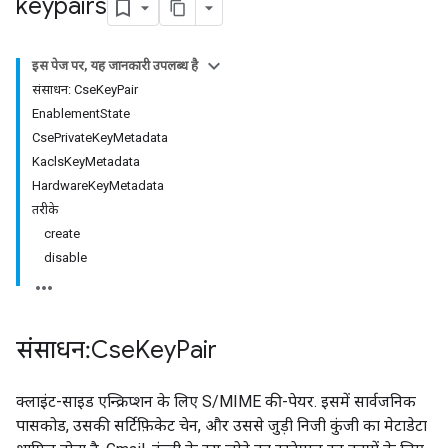
keypairs
इस पेज पर, यह जानकारी उपलब्ध है
संसाधन: CseKeyPair
EnablementState
CsePrivateKeyMetadata
KaclsKeyMetadata
HardwareKeyMetadata
तरीके
create
disable
संसाधन: Cse
Key
Pair
क्लाइंट-साइड एन्क्रिप्शन के लिए S/MIME की-पेयर. इसमें सार्वजनिक
पासकोड, उसकी सर्टिफ़िकेट चेन, और उससे जुड़ी निजी कुंजी का मेटाडेटा