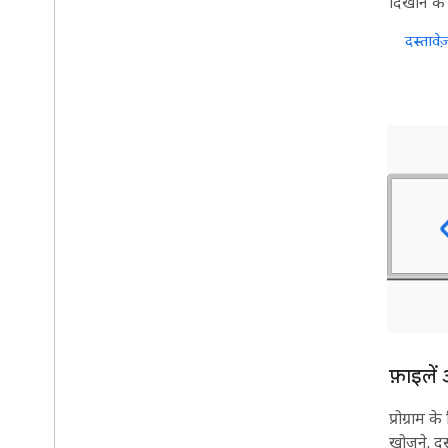
दिखाने के
दस्तावेज़
फ़ाइलें
प्रोग्राम 
खोजने, द