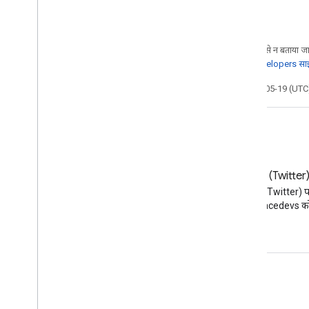
जब तक कुछ अलग से न बताया जाए
लिए,
Google Developers साइट
आखिरी बार 2026-05-19 (UTC)
ब्लॉग
X (Twitter
Google Workspace डेवलपर ब्लॉग
X (Twitter) 
पढ़ें
@workspacedevs को फ
डेवलपर के लिए Google Workspace
प्लैटफ़ॉर्म की खास जानकारी