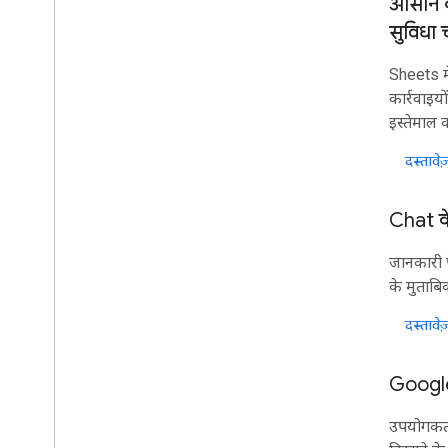
आसान क
ऐड-ऑन
सुविधा 
Apps Script
चैट ऐप्लिकेशन
Sheets में
Drive ऐप्लिकेशन
कार्रवाइय
मार्केटप्लेस
इस्तेमाल कर
दस्तावेज़
रिलीज़ टिप्पणियां
प्रॉडक्ट में हाल ही में हुए बदलाव
प्रॉडक्ट की जानकारी का इंडेक्स
Chat क
अप-टू-डेट रहें
जानकारी प
हमारे न्यूज़लेटर की सदस्यता लें
के मुताब
डेवलपर झलक कार्यक्रम में शामिल होना
दस्तावेज़
हमारा You
Tube चैनल एक्सप्लोर करें
Google Workspace के पार्टनर बनें
Google Developers के इवेंट में हिस्सा लें
Google
उपयोगकर्त