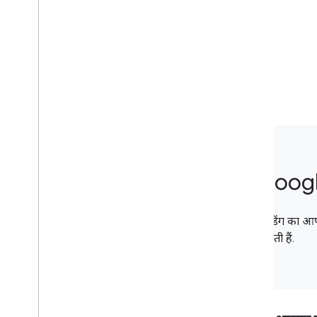
Gmail
Google Calendar
Google Chat
Google Classroom
Google Docs
Google Drive
Google Forms
Google Keep
Google Meet
Google Sheets
Googl
Google Sites
Google Slides
Google Tasks
कोडिंग का आप
Google Vault
सकती हैं.
Google Workspace के इवेंट की सदस्यता लेना
बड़ा करें
,
ऑटोमेट करें और शेयर करें
खास जानकारी