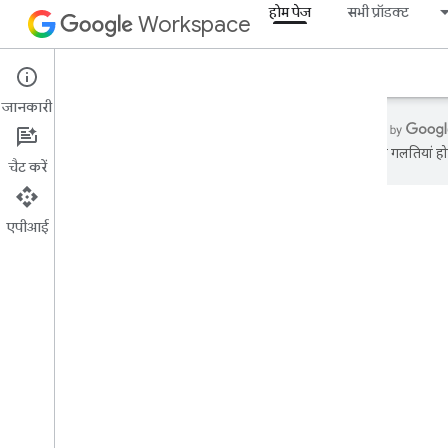
होम पेज
सभी प्रॉडक्ट
Workspace
खास जानकारी
एक्सप्लोरर बैज
गाइड
सहायता
जानकारी
अनुवादों में गलतियां हो
चैट करें
होम पेज
एपीआई
डेवलपर के लिए प्रॉडक्ट
शुरू करना
एआई पर काम करने वाले
अभी आज़माएं
एजेंट टूल और एपीआई के लिए Google
Workspace का स्टैंडर्ड मॉडल
Google Workspace ऐप्लिकेशन
Admin console
Cloud Search