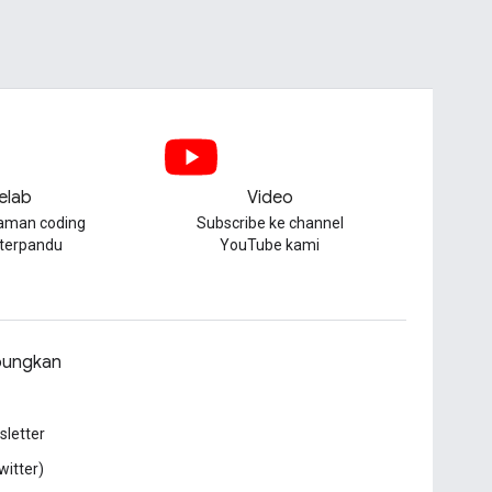
elab
Video
aman coding
Subscribe ke channel
 terpandu
YouTube kami
ungkan
letter
witter)