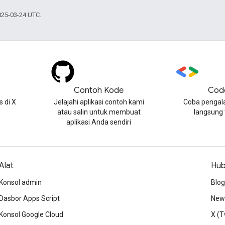
025-03-24 UTC.
Contoh Kode
Cod
 di X
Jelajahi aplikasi contoh kami
Coba pengal
atau salin untuk membuat
langsung
aplikasi Anda sendiri
Alat
Hub
Konsol admin
Blog
Dasbor Apps Script
News
Konsol Google Cloud
X (T