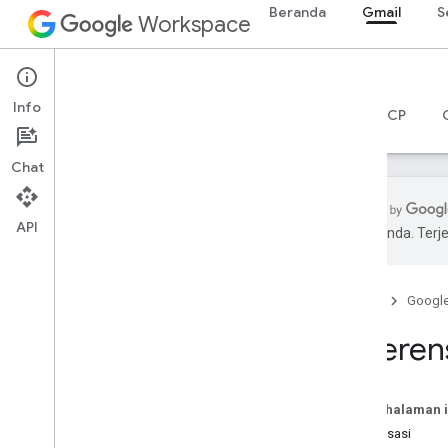
Beranda
Gmail
S
Workspace
Gmail
Info
Ringkasan
Panduan
Referensi
Server MCP
Chat
API
pilihan Anda. Te
Gmail API
v1
Beranda
Googl
Library klien
Batas penggunaan
Referen
API Postmaster Tools
v2
Pada halaman i
v2beta
Organisasi