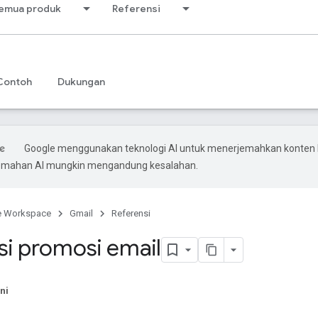
emua produk
Referensi
Contoh
Dukungan
Google menggunakan teknologi AI untuk menerjemahkan konten
rjemahan AI mungkin mengandung kesalahan.
e Workspace
Gmail
Referensi
si promosi email
ni