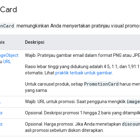
Card
onCard
memungkinkan Anda menyertakan pratinjau visual promos
nis
Deskripsi
ageObject
Wajib. Pratinjau gambar email dalam format PNG atau JPE
au
URL
Rasio lebar tinggi yang didukung adalah 4:5, 1:1, dan 1,91
otomatis. Lihat
praktik terbaik untuk gambar
.
PromotionCard
Untuk carousel produk, setiap
harus mem
yang sama.
image
L
Wajib. URL untuk promosi. Saat pengguna mengklik
ks
Opsional. Deskripsi promosi 1 hingga 2 baris yang ditampil
discou
ks
Opsional. Harga promosi. Jika Anda menetapkan
asli promosi sebelum diskon diterapkan.