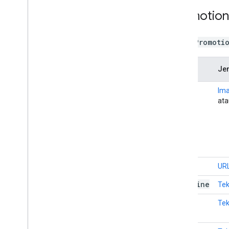
Promotion
Jenis
Promoti
Nama
Je
image
Im
at
url
UR
headline
Te
price
Te