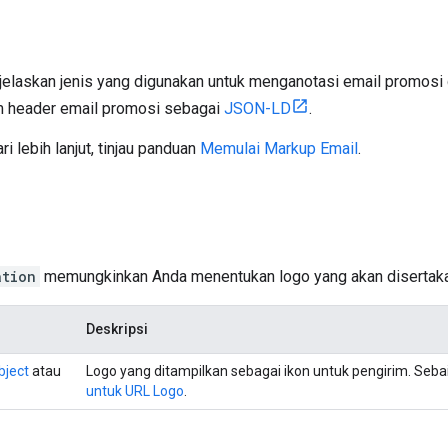
elaskan jenis yang digunakan untuk menganotasi email promosi dan
m header email promosi sebagai
JSON-LD
.
i lebih lanjut, tinjau panduan
Memulai Markup Email
.
i
ation
memungkinkan Anda menentukan logo yang akan disertaka
Deskripsi
ject
atau
Logo yang ditampilkan sebagai ikon untuk pengirim. Seb
untuk URL Logo
.