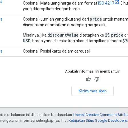
ks
Opsional. Mata uang harga dalam format
ISO 4217
3 hu
yang ditampilkan dengan harga.
price
ks
Opsional. Jumlah yang dikurangi dari
untuk menampi
disesuaikan ditampilkan di samping harga asli.
discountValue
25
price
Misalnya, jika
ditetapkan ke
,
di
USD
$7
, harga yang disesuaikan akan ditampilkan sebagai
ks
Opsional. Posisi kartu dalam carousel.
Apakah informasi ini membantu?
Kirim masukan
onten di halaman ini dilisensikan berdasarkan
Lisensi Creative Commons Attribu
 mengetahui informasi selengkapnya, lihat
Kebijakan Situs Google Developers