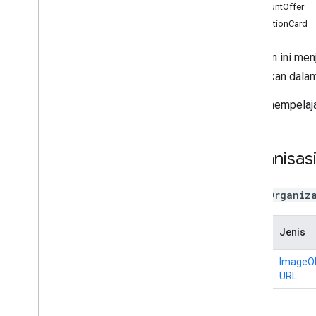
v1
DiscountOffer
PromotionCard
Email Markup
Jenis Markup
Halaman ini menj
Tindakan
disertakan dala
Pesanan
Pemesanan
Untuk mempelajar
Format yang Didukung
Types
Organisas
Promosi email
Proposal Schema
.
org
Jenis
Organiz
Penyedia konten Android
Ringkasan resource
Nama
Jenis
Kontrak
Gmail
logo
ImageOb
URL