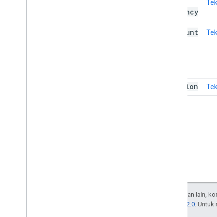
price
Te
Currency
discount
Te
Value
position
Te
Kecuali dinyatakan lain, k
Lisensi Apache 2.0
. Untuk
afiliasinya.