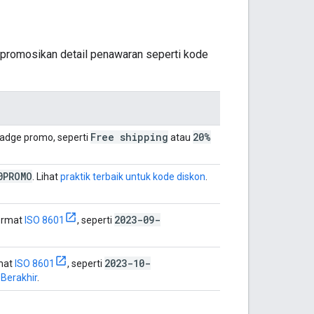
promosikan detail penawaran seperti kode
Free shipping
20%
badge promo, seperti
atau
0PROMO
. Lihat
praktik terbaik untuk kode diskon
.
2023-09-
format
ISO 8601
, seperti
2023-10-
rmat
ISO 8601
, seperti
 Berakhir
.