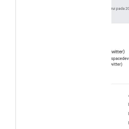
Terakhir diperbarui pada 2
Blog
X (Twitter)
Baca blog Developer Google
Ikuti @workspacedevs
Workspace
(Twitter)
Google Workspace untuk Developer
Ringkasan platform
Produk developer
Catatan rilis