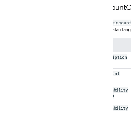
Discount
O
Jenis
Discoun
diskon atau tang
Nama
description
discount
Code
availability
Starts
availability
Ends