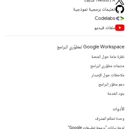
‫X ‏(Twitter سابقًا)
تعليمات برمجية نموذجية
Codelabs
ملفات فيديو
Google Workspace لمطوّري البرامج
نظرة عامة حول المنصة
منتجات مطوّري البرامج
ملاحظات حول الإصدار
دعم مطوّر البرامج
بنود الخدمة
الأدوات
وحدة تحكم المشرف
لوحة بيانات "برمجة تطبيقات Google"