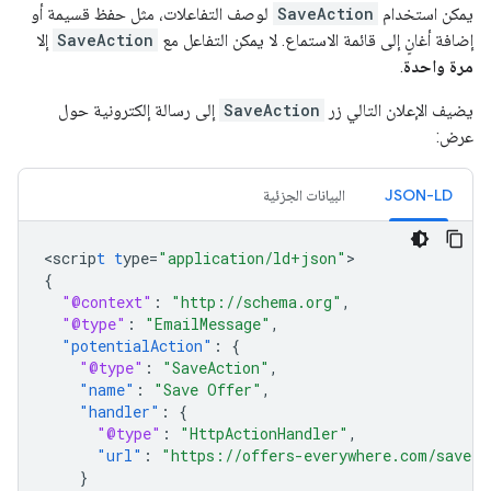
يمكن استخدام
SaveAction
لوصف التفاعلات، مثل حفظ قسيمة أو
إضافة أغانٍ إلى قائمة الاستماع. لا يمكن التفاعل مع
SaveAction
إلا
مرة واحدة
.
يضيف الإعلان التالي زر
SaveAction
إلى رسالة إلكترونية حول
عرض:
JSON-LD
البيانات الجزئية
<
scrip
t
t
ype=
"application/ld+json"
{
"@context"
:
"http://schema.org"
,
"@type"
:
"EmailMessage"
,
"potentialAction"
:
{
"@type"
:
"SaveAction"
,
"name"
:
"Save Offer"
,
"handler"
:
{
"@type"
:
"HttpActionHandler"
,
"url"
:
"https://offers-everywhere.com/save?o
}