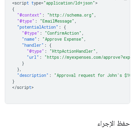
<
scrip
t
t
ype=
"application/ld+json"
{
"@context"
:
"http://schema.org"
,
"@type"
:
"EmailMessage"
,
"potentialAction"
:
{
"@type"
:
"ConfirmAction"
,
"name"
:
"Approve Expense"
,
"handler"
:
{
"@type"
:
"HttpActionHandler"
,
"url"
:
"https://myexpenses.com/approve?expen
}
},
"description"
:
"Approval request for John's $10.
}
<
/scrip
t
>

حفظ الإجراء