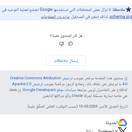
ملاحظة:
لا تزال بعض المخططات التي تستخدمها Google تخضع لعملية التوحيد في
schema.org
، لذا قد تتغيّر في المستقبل.
مزيد من المعلومات
.
هل كان المحتوى مفيدًا؟
إرسال ملاحظات
إنّ محتوى هذه الصفحة مرخّص بموجب
ترخيص Creative Commons Attribution
4.0‏
ما لم يُنصّ على خلاف ذلك، ونماذج الرموز مرخّصة بموجب
ترخيص Apache 2.0‏
.
للاطّلاع على التفاصيل، يُرجى مراجعة
سياسات موقع Google Developers‏
. إنّ Java
هي علامة تجارية مسجَّلة لشركة Oracle و/أو شركائها التابعين.
تاريخ التعديل الأخير: 2026-05-13 (حسب التوقيت العالمي المتفَّق عليه)
المدونة