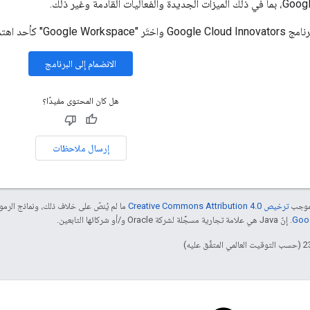
G" كأحد اهتماماتك ضمن
الانضمام إلى البرنامج
هل كان المحتوى مفيدًا؟
إرسال ملاحظات
بموجب
ترخيص Creative Commons Attribution 4.0‏
ما لم يُنصّ على خلاف ذلك، ونماذج الر
. إنّ Java هي علامة تجارية مسجَّلة لشركة Oracle و/أو شركائها التابعين.