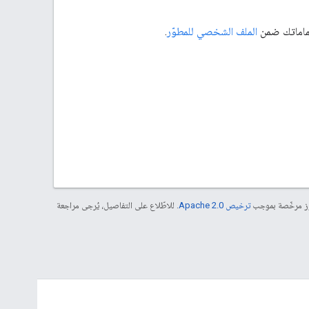
الملف الشخصي للمطوّر
.
موز مرخّصة بموجب
ترخيص Apache 2.0‏
. للاطّلاع على التفاصيل، يُرجى مراجعة