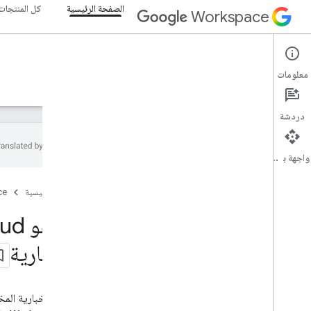
الصفحة الرئيسية
كل المنتجات
Workspace
الصفحة الرئيسية
معلومات
نظرة عامة
المستكشف
الأدلة
الدعم
دردشة
واجهة برمجة التطبيقات
الصفحة الرئيسية
الصفحة الرئيسية
ce
منتجات مطوّري البرامج
البدء
إنشاء التطبيقات باستخدام الذكاء الاصطناعي
الإخبارية
التجربة الآن
نموذج Google Workspace الموحّد لأدوات
وواجهات برمجة التطبيقات الخاصة بالوكلاء
تطبيقات Google Workspace