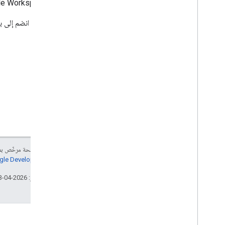
في Google Workspace، بما في ذلك الميزات الجديدة والفعاليات القادمة وغير ذلك.
وحدة تحكم المشرف
Cloud Search
للاشتراك، انضم إلى برنامج Google Cloud Innovators واختَر "oogle Workspace
Gmail
Google Calendar
Google Chat
Google Classroom
Google Docs
Google Drive
Google Forms
Google Keep
Google Meet
Google Sheets
إنّ محتوى هذه الصفحة مرخّص 
Google Sites
سياسات موقع Google Developers‏
Google Slides
تاريخ التعديل الأخير: 2026-04-23 (حسب التوقيت العالمي المتفَّق عليه)
مهام Google
Google Vault
الاشتراك في أحداث Google Workspace