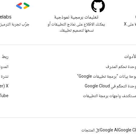
تعليمات برمجية نموذجية
elabs
متابعة @workspacedevs على X
يمكنك الاطّلاع على نماذج التطبيقات أو
جرِّب تجربة الترميز 
نسخها لتصميم تطبيقك.
لأدوات
ربط
حدة تحكم المشرف
المدون
وحة بيانات "برمجة تطبيقات Google"
نشرة إ
حدة التحكّم في Google Cloud
‫X ‏(Twitter سابقًا)
ستكشف واجهات برمجة التطبيقات
Tube
Google C
Google AI
كلّ المنتجات